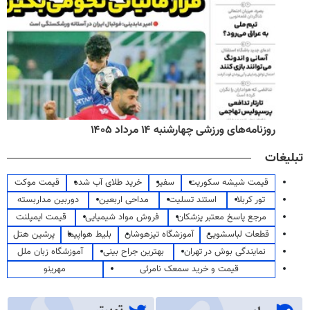
روزنامه‌های ورزشی چهارشنبه ۱۴ مرداد ۱۴۰۵
تبلیغات
قیمت شیشه سکوریت
سفیر
خرید طلای آب شده
قیمت موکت
تور کربلا
استند تسلیت
مداحی اربعین
دوربین مداربسته
مرجع پاسخ معتبر پزشکان
فروش مواد شیمیایی
قیمت ایمپلنت
قطعات لباسشویی
آموزشگاه تیزهوشان
بلیط هواپیما
پرشین هتل
نمایندگی بوش در تهران
بهترین جراح بینی
آموزشگاه زبان ملل
قیمت و خرید سمعک نامرئی
مهرینو