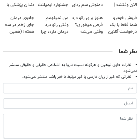
الان وقتشه |
دمنوش سم زدای
جشنواره ایمپلنت
دندان پزشکی با
فقط با ۲۵
گیاهی
تهران پر کنید ! |
پک سفید کننده
فروش خودرو
هنوز برای زانو درد
من نمیفهمم
جادوی درمان
میلیون تومان!!!
فقط ۲۵ میلیون
خانگی
شما فقط با یک
قرص میخوری؟
وقتی زانو درد
جای زخم در سه
درخواست آنلاین
وقتی می‌شه
درمان داره، چرا
هفته! (همین
✔
بدون عمل
دردش رو داری
حالا رایگان
درمانش کرد؟؟؟؟
تحمل میکنی؟❗
صحبت کنید)
نظر شما
نظرات حاوی توهین و هرگونه نسبت ناروا به اشخاص حقیقی و حقوقی منتشر
نمی‌شود.
نظراتی که غیر از زبان فارسی یا غیر مرتبط با خبر باشد منتشر نمی‌شود.