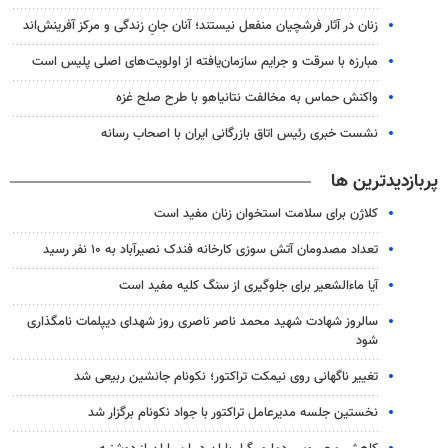
زنان در آثار فرشچیان منفعل نیستند؛ آنان جانِ زندگی و مرکز آفرینش‌اند
مبارزه با سرقت و جرایم سازمان‌یافته از اولویت‌های اصلی پلیس است
واکنش حماس به مخالفت نتانیاهو با طرح صلح غزه
نشست خبری رئیس اتاق بازرگانی ایران با اصحاب رسانه
پربازدیدترین ها
کلاژن برای سلامت استخوان زنان مفید است
تعداد مصدومان آتش سوزی کارخانه فندک نصیرآباد به ۱۰ نفر رسید
آیا ماءالشعیر برای جلوگیری از سنگ کلیه مفید است
سالروز شهادت شهید محمد ناصر ناصری روز شهدای دیپلمات نامگذاری
شود
تغییر ناگهانی روی نیمکت تراکتور؛ نکونام جانشین ربیعی شد
نخستین جلسه مدیرعامل تراکتور با جواد نکونام برگزار شد