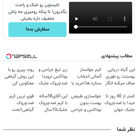
تابستون رو خنک و راحت
بگذرون! تا پنکه رومیزی مه پاش
تخفیف داره بخرش
سفارش بده!
مطالب پیشنهادی
این گیاه دریایی
کرم جوانساز
زیر تیغ جراحی و
روند پیری رو با
پوستت رو طوری
آلمانی انتخاب
بوتاکس نروید!
این روش گیاهی
صاف میکنه انگار
ستاره ها!خرید با
ضدچروک جلبک
معکوس کن
20سال جوون
تخفیف
با40%تخفیف
کمتر از 40 روز تا
جوانسازی طبیعی
این آقای58ساله
قوی ترین کرم
شدی🔥
عید! با ضدچروک
پوست بدون
با کرم ضدچروک
ضدچروک
جلبک جوان
بوتاکس و جراحی
جلبک10سال
گیاهی!تحت
شو40%تخفیف
😳! خرید با
جوان
لیسانس
تخفیف ویژه
شد(سفارش با
آلمان(40%تخفیف
نظر شما
تخفیف)
زمستانی)