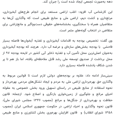
دهه به‌صورت تجمعی ایجاد شده است را جبران کند.
این کارشناس آب افزود: اغلب اراضی مستعد برای انجام طرح‌های آبخیزداری،
مرتع‌داری و کشت دیم، اراضی ملی و منابع طبیعی است که واگذاری آن‌ها به
متقاضیان همراه با سختگیری، بخشنامه‌های حقوقی دست‌وپاگیر و مانع‌تراشی برای
متقاضی در انتخاب گونه‌های مثمر است.
وی گفت: تخصیص بودجه به اقدامات آبخیزداری و تغذیه آبخوان‌ها فاصله بسیار
فاحشی با بودجه بخش‌های سازه‌ای و عرضه آب دارد. هرچند که بودجه آبخیزداری
به‌عنوان اصلی‌ترین محل تأمین آب و تغذیه ذخایر آبی کشور در لایحه بودجه ۹۷ از
محل برداشت از صندوق توسعه ملی رشد قابل ملاحظه‌ای یافته، اما باز هم تا پر
شدن شکاف یادشده فاصله بسیاری دارد.
سینی‌ساز ادامه داد: علاوه بر بودجه‌های دولتی لازم است تا قوانین مربوط به
واگذاری حق بهره‌برداری اراضی ملی به مردم و ایجاد تشکل‌های مردمی بهره‌بردار و
نحوه استفاده از منابع طبیعی در راستای تسهیل ورود بخش خصوصی به مقوله
احیای مراتع و جلوگیری از زمین‌خواری بازنگری و اصلاح شود. ازجمله: قانون
حفاظت و بهره‌برداری از جنگل‌ها و مراتع (مصوب ۱۳۴۶ مجلس شورای ملی)،
قانون نحوه واگذاری و احیاء اراضی در حکومت جمهوری اسلامی ایران (مصوب
۱۳۵۸ شورای انقلاب) و قانون افزایش بهره‌وری بخش کشاورزی و منابع طبیعی