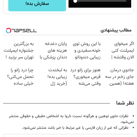
سفارش بده!
مطالب پیشنهادی
اگر میخوای
با این روش توی
پایان دغدغه
به بزرگترین
ایمپلنت کنی
خونه،سفیدی و
هزینه های
جشنواره ایمپلنت
الان وقتشه |
زیبایی دندوناتو
دندان پزشکی با
تهران سر بزنید !
فقط با ۲۵
برگردون
پک سفید کننده
| فقط ۲۵
جادوی درمان
هنوز برای زانو درد
به لبخندت
چرا درد زانو را
میلیون تومان!!!
(40%off)
خانگی
میلیون !
جای زخم در سه
قرص میخوری؟
زیبایی بده!
تحمل می‌کنی؟
هفته! (همین
وقتی می‌شه
(خرید ژل
خیلی ساده
حالا رایگان
بدون عمل
سفیدکننده
درمنزل درمانش
صحبت کنید)
درمانش کرد؟؟؟؟
دندان
کن
نظر شما
با40%تخفیف)
نظرات حاوی توهین و هرگونه نسبت ناروا به اشخاص حقیقی و حقوقی منتشر
نمی‌شود.
نظراتی که غیر از زبان فارسی یا غیر مرتبط با خبر باشد منتشر نمی‌شود.