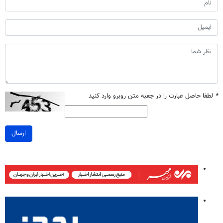
*
لطفا حاصل عبارت را در جعبه متن روبرو وارد کنید
ارسال