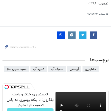
(مصوب، ۱۳۸۹).
کد مطلب
4249679
برچسب‌ها
کشاورزی
آبرسانی
مصرف آب
کمبود آب
حمید سینی ساز
تابستون رو خنک و راحت
بگذرون! تا پنکه رومیزی مه پاش
تخفیف داره بخرش