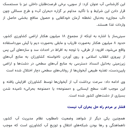
این کارشناس آب عنوان کرد: از سویی، برخی فرصت‌طلبان داخلی نیز با مستمسک
قرار دادن این شرایط و با تأکید مداوم بر گزاره «بحران آب» و طرح مسائلی چون
«آب مجازی» به‌دنبال تخطئه آرمان خودکفایی و حصول منافع بخشی حاصل از
واردات غذا هستند.
سینی‌ساز با اشاره به اینکه از مجموع ۱۸ میلیون هکتار اراضی کشاورزی کشور،
حدود ۸ میلیون هکتار به‌صورت فاریاب و مابقی به‌صورت دیم یا آیش مورداستفاده
واقع می‌شود، افزود: از طرفی، با توجه به افراط در احداث سد و سازه‌های آبی پس
از پیروزی انقلاب اسلامی و روی آوردن ناخواسته کشاورزان به منابع آب‌های
زیرزمینی به‌دلیل انسداد دسترسی به منابع آب‌های سطحی در دشت‌ها و اراضی
پایین‌دست، تغذیه طبیعی آبخوان‌ها از رواناب‌های سطحی دچار اختلال شده است
وی ادامه داد: سرعت برداشت آب از آبخوان‌ها توسط کشاورزان افزایش یافته و
این موجب افت سطح ایستابی و «ممنوعه» یا «ممنوعه بحرانی» نامیده شدن
بسیاری از دشت‌های کشور شده است.
فشار بر مردم راه حل بحران آب نیست
همچنین یکی دیگر از شواهد وضعیت نامطلوب نظام مدیریت آب کشور،
ناهماهنگی و رها بودن شبکه‌های انتقال و توزیع آب کشاورزی است که موجب