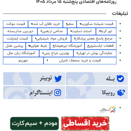
روزنامه‌های اقتصادی پنج‌شنبه ۱۵ مرداد ۱۴۰۵
تبلیغات
قیمت شیشه سکوریت
سفیر
خرید طلای آب شده
قیمت موکت
تور کربلا
استند تسلیت
مداحی اربعین
دوربین مداربسته
مرجع پاسخ معتبر پزشکان
فروش مواد شیمیایی
قیمت ایمپلنت
قطعات لباسشویی
آموزشگاه تیزهوشان
بلیط هواپیما
پرشین هتل
نمایندگی بوش در تهران
بهترین جراح بینی
آموزشگاه زبان ملل
قیمت و خرید سمعک نامرئی
مهرینو