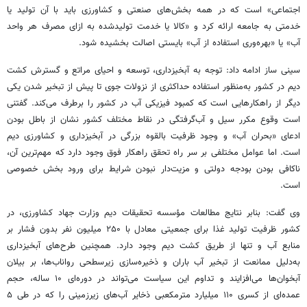
اجتماعی» است که در همه بخش‌های صنعتی و کشاورزی باید با آن تولید یا
خدمتی به جامعه ارائه کرد و «کالا یا خدمت تولیدشده به ازای مصرف هر واحد
آب» یا «بهره‌وری استفاده از آب» بایستی اصالت بخشیده شود.
سینی ساز ادامه داد: توجه به آبخیزداری، توسعه و احیای مراتع و گسترش کشت
دیم در کشور به‌منظور استفاده حداکثری از نزولات جوی تا پیش از تبخیر شدن یکی
دیگر از راهکارهایی است که کمبود فیزیکی آب در کشور را برطرف می‌کند. گفتنی
است وقوع مکرر سیل و آب‌گرفتگی در نقاط مختلف کشور نشان از باطل بودن
ادعای «بحران آب» و وجود ظرفیت بالقوه بزرگی در آبخیزداری و کشاورزی دیم
است. اما عوامل مختلفی بر سر راه تحقق راهکار فوق وجود دارد که مهم‌ترین آن،
ناکافی بودن بودجه دولتی و مزیت‌دار نبودن شرایط برای ورود بخش خصوصی
است.
وی گفت: بنابر نتایج مطالعات مؤسسه تحقیقات دیم وزارت جهاد کشاورزی، در
کشور ظرفیت تولید غذا برای جمعیتی معادل با ۲۵۰ میلیون نفر بدون فشار بر
منابع آب و تنها از طریق کشت دیم وجود دارد. همچنین طرح‌های آبخیزداری
به‌دلیل ممانعت از تبخیر آب باران و ذخیره‌سازی زیرسطحی رواناب‌ها، بر بیلان
آبخوان‌ها می‌افزایند و تداوم این سیاست می‌تواند در دوره‌ای ۱۰ ساله، حجم
عمده‌ای از کسری ۱۱۰ میلیارد مترمکعبی ذخایر آب‌های زیرزمینی را که در طی ۵