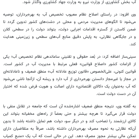
آب بخش کشاورزی از وزارت نیرو به وزارت جهاد کشاورزی واگذار شود.
وی افزود: در راستای اصلاح نظام معیوب تخصیص آب به بهره‌برداران، توصیه
می‌شود تا الگوهای مدیریت مردمی و محلی در دشت‌های کشور تدوین گردد تا
ضمن کاستن از گستره اقدامات اجرایی دولت، بتواند دولت را در سطحی کلان
و در جایگاهی نظارتی، به پایش دقیق منابع آب‌های سطحی و زیرزمینی هدایت
کند.
سینی‌ساز اضافه کرد: در بُعد حقوقی و تقنینیِ ساماندهی نظام تخصیص آب؛ یکی
از الزامات کشور «اصلاح قوانین» فعلی مرتبط با مدیریت آب در کشور است.
قوانین کنونی، علی‌الخصوص «قانون توزیع عادلانه آب» منطق ضعیف و ناعادلانه‌ای
در مجاز یا غیرمجاز دانستن بهره‌برداری از آب دارد و ریشه آن، ازآنجا ناشی می‌شود
که آب به‌عنوان یک «کالای اقتصادی» دارای اصالت و هویت فرض شده که اختیار
آن در دست دولت است.
به گفته وی، نتیجه منطق ضعیف اشاره‌شده آن است که جامعه در تقابل منفی با
دولت قرار می‌گیرد تا هرچه بیشتر و حتی بعضاً از راه‌های مخفیانه بتواند این
کالای ارزشمند را تصاحب کند و در دیگر سو، دولت هم تمایل داشته باشد تا بدون
آن‌که نظارتی به نحوه مصرف بهره‌برداران داشته باشد، صرفاً به متقاضیان دارای
تمکن مالی بیشتر مجوز مصرف دهد. این در حالی است که آب یک «منبع کمیاب