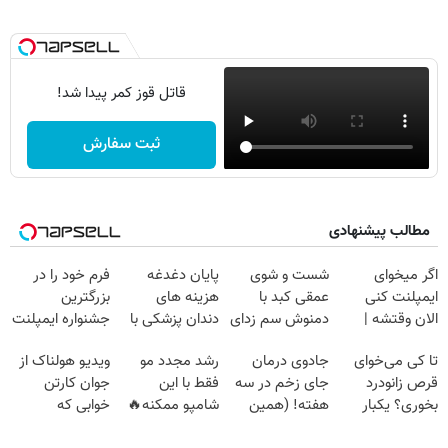
قاتل قوز کمر پیدا شد!
ثبت سفارش
مطالب پیشنهادی
اگر میخوای
شست و شوی
پایان دغدغه
فرم خود را در
ایمپلنت کنی
عمقی کبد با
هزینه های
بزرگترین
الان وقتشه |
دمنوش سم زدای
دندان پزشکی با
جشنواره ایمپلنت
فقط با ۲۵
گیاهی
پک سفید کننده
تهران پر کنید ! |
تا کی می‌خوای
جادوی درمان
رشد مجدد مو
ویدیو هولناک از
میلیون تومان!!!
خانگی
فقط ۲۵ میلیون
قرص زانودرد
جای زخم در سه
فقط با این
جوان کارتن
بخوری؟ یکبار
هفته! (همین
شامپو ممکنه🔥
خوابی که
اصولی درمانش
حالا رایگان
(تخفیف ویژه
میلیاردر شد.