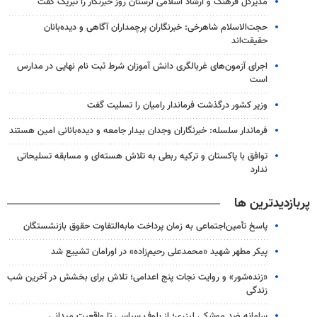
مدیرکل فرهنگ و ارشاد اسلامی لرستان روز خبرنگار را تبریک گفت
حجت‌الاسلام شاهرخی: خبرنگاران پرچمداران آگاهی و دیده‌بانان
حقیقت‌اند
اجرای آزمون‌های غربالگری دانش آموزان شرط ثبت نام نهایی در مدارس
است
وزیر کشور درگذشت فرماندار رامیان را تسلیت گفت
فرماندار سلسله: خبرنگاران وجدان بیدار جامعه و دیده‌بانانی امین هستند
توافق با پاکستان و ترکیه ربطی به تلاش هسته‌ای و مسابقه تسلیحاتی
ندارد
پربازدیدترین ها
پاسخ تأمین‌اجتماعی به زمان پرداخت مابه‌التفاوت حقوق بازنشستگان
پیکر مطهر شهید «محمدعلی رحیم‌زاده» در اورامان تشییع شد
«زنده‌شور» و روایت نجات پنج اعدامی؛ تلاش برای بخشش در آخرین شب
زندگی
سامانه ضد موشکی لیزری؛ از بلوف سیاسی تا واقعیت میدانی