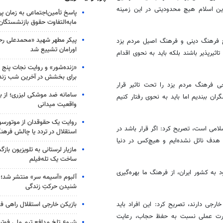
ن اسلام هیچ محدودیتی در این زمینه
پاسخ تأمین‌اجتماعی به زمان پ
مابه‌التفاوت حقوق بازنشستگان
پیکر مطهر شهید «محمدعلی رحیم
یج فرهنگ دینی و فرهنگ اصیل مردم یزد
اورامان تشییع شد
اثیرپذیر باشند بلکه باید به نحوی اقدام
«زنده‌شور» و روایت نجات پنج 
برای بخشش در آخرین شب زند
رجی فرهنگ مردم یزد را تحت تاثیر قرار
سامانه ضد موشکی لیزری؛ از ب
ان ببندیم اما باید به نحوی رفتار کنیم
واقعیت میدانی
روایت یک حقوقدان از موتورسوا
لامی است، تصریح کرد: اگر قرار باشد در
استقلال در تردد یا چالش فرهن
 هدف نائل نشده‌ایم و هیچ‌کس در دنیا
مازیار لرستانی به تلویزیون با
ساخت یک تله‌فیلم
د به کشور ایران، از فرهنگ ما بهره‌گیری
آلبوم «آسیمه سر» منتشر شد؛
شنیدن حرکتِ زندگی
بازیکن خارجی استقلال راهی فو
ارجی دارند، تصریح کرد: این افراد باید
صورت عملی نسبت به حفظ حجاب، رعایت
شروع تلخ مدافع تیم ملی فوتبا