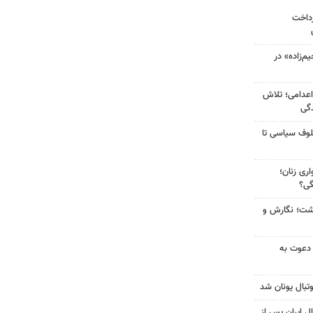
رداخت
‌زاده» در
اعدامی؛ تلاش
گی
لوف سیاسی تا
ری زنان؛
گی؟
زگشت؛ نگارش و
 دعوت به
تبال یونان شد
ل ایران پس از