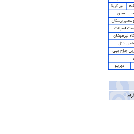
کت
تور کربلا
حی اربعین
معتبر پزشکان
مت ایمپلنت
اه تیزهوشان
شین هتل
رین جراح بینی
مهرینو