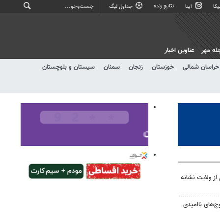
نتایج زنده
کا
ایتا
جداول لیگ
له مهر
عناوین اخبار
خراسان شمالی
خوزستان
زنجان
سمنان
سیستان و بلوچستان
 از ولایت نشانه
وج‌های ناامیدی