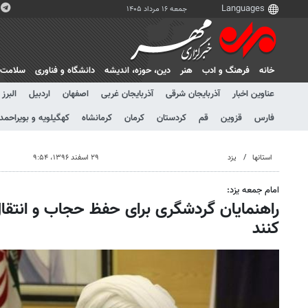
جمعه ۱۶ مرداد ۱۴۰۵
خانه
فرهنگ و ادب
هنر
دين، حوزه، انديشه
دانشگاه و فناوری
سلامت
عناوین اخبار
آذربایجان شرقی
آذربایجان غربی
اصفهان
اردبیل
البرز
فارس
قزوین
قم
کردستان
کرمان
کرمانشاه
کهگیلویه و بویراحمد
استانها
یزد
۲۹ اسفند ۱۳۹۶، ۹:۵۴
امام جمعه یزد:
راهنمایان گردشگری برای حفظ حجاب و انتقا
کنند