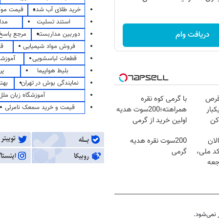
خرید طلای آب شده
قیمت مو
استند تسلیت
مدا
دریافت وام
دوربین مداربسته
مرجع پاسخ 
فروش مواد شیمیایی
قی
قطعات لباسشویی
آموزشگ
بلیط هواپیما
پر
نمایندگی بوش در تهران
بهت
آموزشگاه زبان ملل
قرص
با گرمی کوه نقره
قیمت و خرید سمعک نامرئی
کبار
همراهته؛200سوت هدیه
کن
اولین خرید از گرمی
لان
200سوت نقره هدیه
کد ملی،
گرمی
جعه
نمی‌شود.