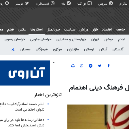
تلگرام
سروش
آی گپ
بله
اینستاگرام
توییتر
روبی
جامعه
اقتصاد
بازار
ورزش
سیاست
بین‌الملل
استان‌ها
عکس
فیلم
مج
ایلام
بوشهر
تهران
چهارمحال و بختیاری
خراسان جنوبی
خراسان رضوی
گلستان
گیلان
لرستان
مازندران
مرکزی
هرمزگان
همدان
یزد
ل فرهنگ دینی اهتمام
تازه‌ترین اخبار
امام جمعه اسلام‌آبادغرب: دفاع
تقوای اجتماعی است
دهقانی:رسانه‌ها باید در برابر م
نقش امیدبخش ایفا کنند