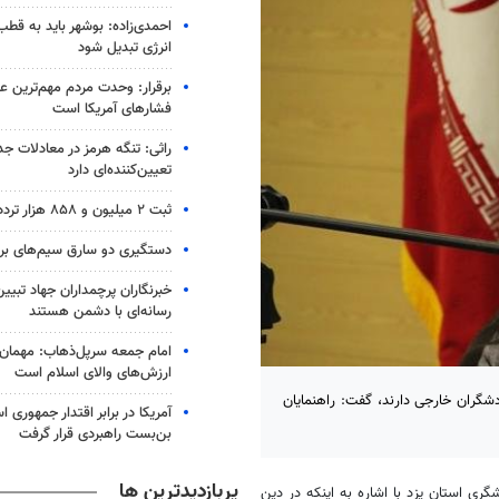
احمدی‌زاده: بوشهر باید به قطب
انرژی تبدیل شود
برقرار: وحدت مردم مهم‌ترین عا
فشارهای آمریکا است
راثی: تنگه هرمز در معادلات جد
تعیین‌کننده‌ای دارد
ثبت ۲ میلیون و ۸۵۸ هزار تردد از مرز مهران
دستگیری دو سارق سیم‌های برق
خبرنگاران پرچمداران جهاد تبیی
رسانه‌ای با دشمن هستند
امام جمعه سرپل‌ذهاب: مهمان‌ن
ارزش‌های والای اسلام است
گردشگران خارجی دارند، گفت: راهنمایان
آمریکا در برابر اقتدار جمهوری ا
بن‌بست راهبردی قرار گرفت
پربازدیدترین ها
گری استان یزد با اشاره به اینکه در دین