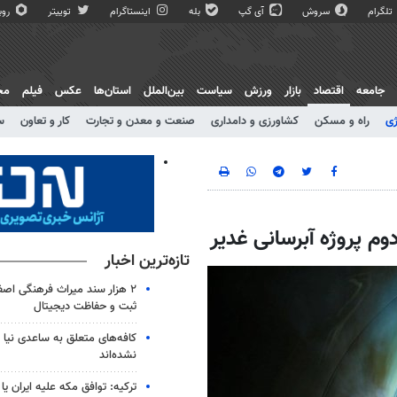
تلگرام
سروش
آی گپ
بله
اینستاگرام
توییتر
روبی
جامعه
اقتصاد
بازار
ورزش
سیاست
بین‌الملل
استان‌ها
عکس
فیلم
مج
ژی
راه و مسکن
کشاورزی و دامداری
صنعت و معدن و تجارت
کار و تعاون
س
تازه‌ترین اخبار
۲ هزار سند میراث فرهنگی اصف
ثبت و حفاظت دیجیتال
کافه‌های متعلق به ساعدی نیا 
نشده‌اند
ترکیه: توافق مکه علیه ایران ی