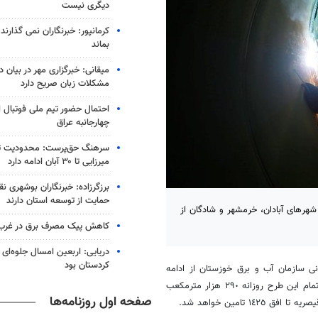
دیگری نیست
کرمانپور: خبرنگاران نمی گذارند 
بماند
میقانی: خبرگزاری مهر در بیان د
مشکلات زبان صریح دارد
احتمال حضور تیم ملی فوتبال ای
چهارجانبه عراق
سرهنگ حق‌پرست: محدودیت تر
میرزایی تا ۳۰ آبان ادامه دارد
برزگرزاده: خبرنگاران بوشهری 
حمایت از توسعه استان دارند
 ٢٩٠ هزار مترمکعب آب شرب شهرهای آبادان، خرمشهر و شادگان از
کاهش پیک مصرف برق در غرب م
دریایی: اربعین امسال جلوه‌ای 
کردستان بود
نی سازمان آب و برق خوزستان از ادامه
اجرای خط دوم پروژه آبرسانی غدیر طبق برنامه زمان‌بندی خبر داد و گفت: با اتمام این طرح روزانه ٢٩٠ هزار مترمکعب
صفحه اول روزنامه‌ها
 تامین خواهد شد.