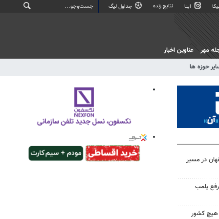
نتایج زنده
کا
ایتا
جداول لیگ
له مهر
عناوین اخبار
ایر حوزه ها
هان در مسیر
رفع پلمب
ا هیچ کشور