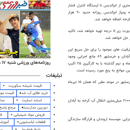
یل و اتمام عملیات اجرایی احداث خط انتقال آب ٢٠٠٠ میلی متری از ام‌الدبس تا ایستگاه کنترل فشار
حسینیه به طول ٩٠ کیلومتر، همچنین تعبیه الکتروموتور پنجم در ایستگاه پمپاژ ام‌الدبس روزانه حدود ٩٠ هزار
کرخه اضافه خواهد شد.
وی با اشاره به این که این آب از بالادست رودخانه کرخه، با EC مطلوب و کدورت زیر ٥ درجه تهیه خواهد شد، تاکید
ظرفیت های موجود را برای حل سریع این
مشکل به کار گرفته است، تصریح کرد: درمسیر اجرای انتقال آب کرخه به آبادان و خرمشهر ٨٩ مانع اجرایی وجود
ه‌های اقتصادی شنبه ۱۷ مرداد ۱۴۰۵
روزنامه‌های ورزشی شنبه ۱۷ مرداد ۱۴۰۵
داشت و عبور از آنها حداقل، زمانی معادل ۸ تا ۱۰ ماه را می‌طلبید، که از یک ماه و نیم گذشته با به کارگیری ۲۵ اکیپ
تبلیغات
وی اظهار امیدواری کرد با ادامه این روند، طرح آبرسانی به دو شهر آبادان و خرمشهر در موعد مقرر که همان ١٥ تیرماه
قیمت شیشه سکوریت
خرید طلای آب شده
قیمت مو
استند تسلیت
مدا
رضا پرویزی، مدیر اجرایی طرح آبرسانی غدیر جنوبی نیز گفت: برای تکمیل خط ۲۰۰۰ میلی‌متری انتقال آب کرخه به آبادان
دوربین مداربسته
مرجع پاسخ 
فروش مواد شیمیایی
قی
جرایی موسسه اروندان و قرارگاه سازندگی
قطعات لباسشویی
آموزشگ
بلیط هواپیما
پر