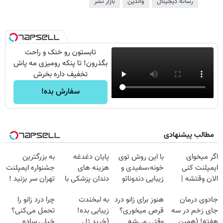
رسانه دیجیتال
والدین
بازار نشر
تابستون رو خنک و راحت
بگذرون! تا پنکه رومیزی مه پاش
تخفیف داره بخرش
سفارش بده!
مطالب پیشنهادی
اگر میخوای
با این روش توی
پایان دغدغه
به بزرگترین
ایمپلنت کنی
خونه،سفیدی و
هزینه های
جشنواره ایمپلنت
الان وقتشه |
زیبایی دندوناتو
دندان پزشکی با
تهران سر بزنید !
فقط با ۲۵
برگردون
پک سفید کننده
| فقط ۲۵
جادوی درمان
هنوز برای زانو درد
به لبخندت
چرا درد زانو را
میلیون تومان!!!
(40%off)
خانگی
میلیون !
جای زخم در سه
قرص میخوری؟
زیبایی بده!
تحمل می‌کنی؟
هفته! (همین
وقتی می‌شه
(خرید ژل
خیلی ساده