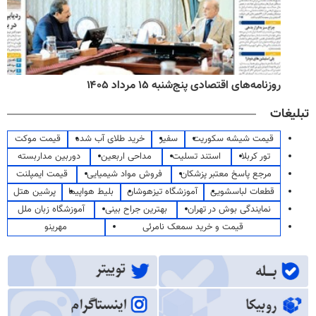
روزنامه‌های اقتصادی پنج‌شنبه ۱۵ مرداد ۱۴۰۵
تبلیغات
قیمت شیشه سکوریت
سفیر
خرید طلای آب شده
قیمت موکت
تور کربلا
استند تسلیت
مداحی اربعین
دوربین مداربسته
مرجع پاسخ معتبر پزشکان
فروش مواد شیمیایی
قیمت ایمپلنت
قطعات لباسشویی
آموزشگاه تیزهوشان
بلیط هواپیما
پرشین هتل
نمایندگی بوش در تهران
بهترین جراح بینی
آموزشگاه زبان ملل
قیمت و خرید سمعک نامرئی
مهرینو