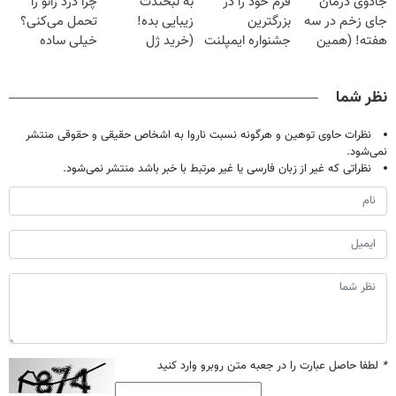
جادوی درمان
فرم خود را در
به لبخندت
چرا درد زانو را
میلیون تومان!!!
(40%off)
خانگی
درمانش کرد؟؟؟؟
جای زخم در سه
بزرگترین
زیبایی بده!
تحمل می‌کنی؟
هفته! (همین
جشنواره ایمپلنت
(خرید ژل
خیلی ساده
حالا رایگان
تهران پر کنید ! |
سفیدکننده
درمنزل درمانش
صحبت کنید)
فقط ۲۵ میلیون
دندان
کن
نظر شما
با40%تخفیف)
نظرات حاوی توهین و هرگونه نسبت ناروا به اشخاص حقیقی و حقوقی منتشر
نمی‌شود.
نظراتی که غیر از زبان فارسی یا غیر مرتبط با خبر باشد منتشر نمی‌شود.
*
لطفا حاصل عبارت را در جعبه متن روبرو وارد کنید