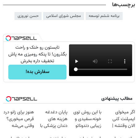
برچسب‌ها
برنامه ششم توسعه
مجلس شورای اسلامی
حسن نوروزی
تابستون رو خنک و راحت
بگذرون! تا پنکه رومیزی مه پاش
تخفیف داره بخرش
سفارش بده!
مطالب پیشنهادی
اگر میخوای
با این روش توی
پایان دغدغه
هنوز برای زانو درد
ایمپلنت کنی
خونه،سفیدی و
هزینه های
قرص میخوری؟
الان وقتشه |
زیبایی دندوناتو
دندان پزشکی با
وقتی می‌شه
فقط با ۲۵
برگردون
پک سفید کننده
بدون عمل