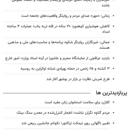
باشند
زمانی: «مهر» صدای مردم و روایتگر واقعیت‌های جامعه است
کاهش هوشیاری کوهنورد ۳۰ ساله در قله تربه بناب؛ عملیات ۴ ساعته
امداد
جمالی: خبرنگاران روایتگر شکوه برنامه‌ها و مناسبت‌های ملی و مذهبی
هستند
بازدید عراقچی از نمایشگاه محرم و عاشورا در آینه اسناد وزارت امور خارج
۳ کشته و ۲۵ زخمی در حمله پهپادی شبانه اوکراین به روسیه
طرح ضربتی نظارت بر بازار در بوشهر آغاز شد
پربازدیدترین ها
کلاژن برای سلامت استخوان زنان مفید است
مردم گناوه نگران نباشند؛ انفجار کنترل‌شده در معدن سنگ بینک
تغییر ناگهانی روی نیمکت تراکتور؛ نکونام جانشین ربیعی شد