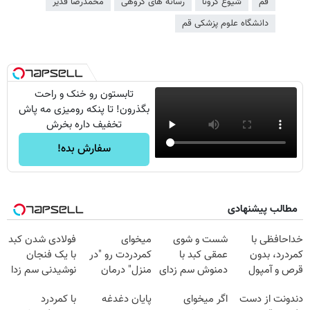
قم
شیوع کرونا
رسانه های گروهی
محمدرضا قدیر
دانشگاه علوم پزشکی قم
تابستون رو خنک و راحت
بگذرون! تا پنکه رومیزی مه پاش
تخفیف داره بخرش
سفارش بده!
مطالب پیشنهادی
خداحافظی با
شست و شوی
میخوای
فولادی شدن کبد
کمردرد، بدون
عمقی کبد با
کمردردت رو "در
با یک فنجان
قرص و آمپول
دمنوش سم زدای
منزل" درمان
نوشیدنی سم زدا
گیاهی
کنی؟ (◂فیلم +
دندونت از دست
اگر میخوای
پایان دغدغه
با کمردرد
◂پرسش‌نامه)