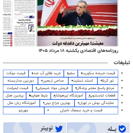
روزنامه‌های اقتصادی یکشنبه ۱۸ مرداد ۱۴۰۵
تبلیغات
قیمت شیشه سکوریت
سفیر
خرید طلای آب شده
قیمت موکت
تور کربلا
استند تسلیت
مداحی اربعین
دوربین مداربسته
مرجع پاسخ معتبر پزشکان
فروش مواد شیمیایی
قیمت ایمپلنت
قطعات لباسشویی
آموزشگاه تیزهوشان
بلیط هواپیما
پرشین هتل
نمایندگی بوش در تهران
بهترین جراح بینی
آموزشگاه زبان ملل
قیمت و خرید سمعک نامرئی
مهرینو