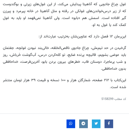
غول چراغ جادویی که آناهیتا پیدایش می‌کند، از این غول‌های زپرتی و بوگندوست
که از زیر درس‌خواندن‌های غولکی در رفته و مثل آناهیتا در خانه پیرمرد و پیرزن
گیر افتاده است. اسمش هم «بابو» است. ولی آناهیتا نمی‌فهمد او باید به غول
کمک کند یا غول به او.
این‌رمان ۱۲ فصل دارد که عناوین‌شان به‌ترتیب عبارت‌اند از:
گرخیدن در حد تیم‌ملی، چراغ جادوی ناقص‌الخلقه، خالی‌بند نبودن غولچه، جفتمان
باید عوضی بشویم، قالیچه پرنده ضایع، تو کله‌کردن درس، آب‌گوشت خَرباش، روز
و شب پرماجرا، دوستان فاب، خطرهای بیرون بردن بابو، آخرین‌فرصت، خداحافظی
بدون خداحافظی.
این‌کتاب با ۲۱۲ صفحه، شمارگان هزار و ۱۰۰ نسخه و قیمت ۳۹ هزار تومان منتشر
شده است.
کد مطلب
5158299