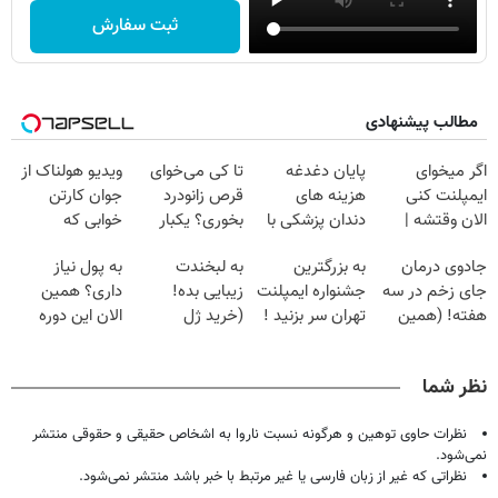
ثبت سفارش
مطالب پیشنهادی
اگر میخوای
پایان دغدغه
تا کی می‌خوای
ویدیو هولناک از
ایمپلنت کنی
هزینه های
قرص زانودرد
جوان کارتن
الان وقتشه |
دندان پزشکی با
بخوری؟ یکبار
خوابی که
فقط با ۲۵
پک سفید کننده
اصولی درمانش
میلیاردر شد.
جادوی درمان
به بزرگترین
به لبخندت
به پول نیاز
میلیون تومان!!!
خانگی
کن
آموزش رایگان
جای زخم در سه
جشنواره ایمپلنت
زیبایی بده!
داری؟ همین
هفته! (همین
تهران سر بزنید !
(خرید ژل
الان این دوره
حالا رایگان
| فقط ۲۵
سفیدکننده
رایگان رو شرکت
صحبت کنید)
میلیون !
دندان
کن تا دیر نشده!
نظر شما
با40%تخفیف)
نظرات حاوی توهین و هرگونه نسبت ناروا به اشخاص حقیقی و حقوقی منتشر
نمی‌شود.
نظراتی که غیر از زبان فارسی یا غیر مرتبط با خبر باشد منتشر نمی‌شود.