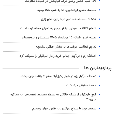
۱۵۹ شب حضور پرشور مردم آب‌پخش در گذرگاه مقاومت
حماسه حضور ایرانشهری ها به شب ۱۵۸ رسید
۱۵۸ شب حماسه حضور در خیابان های زابل
ادعای ائتلاف سعودی: ارتش یمن به نجران حمله کرده است
بسته خبری شبانه ۱۵ مردادماه ۱۴۰۵ سیستان و بلوچستان
تداوم فعالیت موکب‌ها در بخش عراقی شلمچه
اختلاف رم و تل‌آویو؛ ایتالیا خرید رادار اسرائیلی را متوقف کرد
پربازدیدترین ها
تصادف مرگبار پژو در بلوار وکیل‌آباد مشهد؛ راننده جان باخت
محمد حقیقی درگذشت
کوچ بازیگران از شبکه خانگی به سیما؛ مسعود شصت‌چی به مذاکره
می‌رود؟
شمسی‌پور: با سلاح زیرگیری به طلای جهان رسیدم