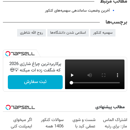
مطالب مرتبط
آخرین وضعیت ساماندهی سهمیه‌های کنکور
برچسب‌ها
سهمیه کنکور
اسلامی شدن دانشگاه‌ها
روح الله شاطری
پرکاربردترین چراغ شارژی 2026
که شگفت زده ات میکنه 💡😍
ثبت سفارش
مطالب پیشنهادی
اشتراک الماس
شست و شوی
سوالات کنکور
اگر میخوای
ماز: برای رتبه
عمقی کبد با
1406 همه
ایمپلنت کنی