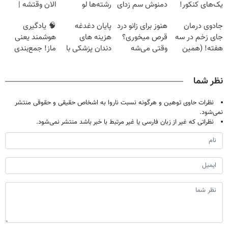
یک‌های کنکور!
دمنوش سم زدای
رشته‌ها لو
الان وقتشه |
گیاهی
رفت!!!!!
فقط با ۲۵
جادوی درمان
هنوز برای زانو درد
پایان دغدغه
🧠 یادگیری
میلیون تومان!!!
جای زخم در سه
قرص میخوری؟
هزینه های
هوشمند یعنی
هفته! (همین
وقتی می‌شه
دندان پزشکی با
ماز! جمع‌بندی
حالا رایگان
بدون عمل
پک سفید کننده
تابستون رایگان
صحبت کنید)
درمانش کرد؟؟؟؟
خانگی
رو از دست نده
نظر شما
📘
نظرات حاوی توهین و هرگونه نسبت ناروا به اشخاص حقیقی و حقوقی منتشر
نمی‌شود.
نظراتی که غیر از زبان فارسی یا غیر مرتبط با خبر باشد منتشر نمی‌شود.