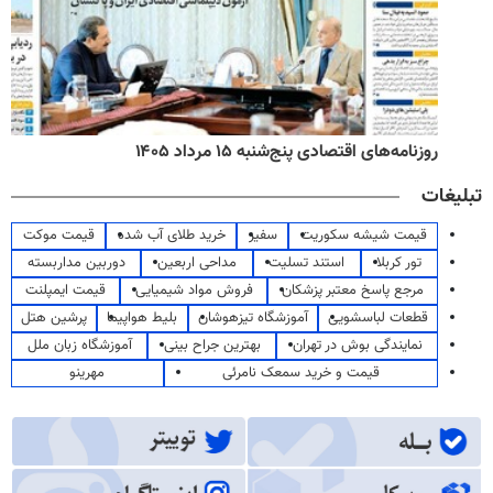
روزنامه‌های اقتصادی پنج‌شنبه ۱۵ مرداد ۱۴۰۵
تبلیغات
قیمت شیشه سکوریت
سفیر
خرید طلای آب شده
قیمت موکت
تور کربلا
استند تسلیت
مداحی اربعین
دوربین مداربسته
مرجع پاسخ معتبر پزشکان
فروش مواد شیمیایی
قیمت ایمپلنت
قطعات لباسشویی
آموزشگاه تیزهوشان
بلیط هواپیما
پرشین هتل
نمایندگی بوش در تهران
بهترین جراح بینی
آموزشگاه زبان ملل
قیمت و خرید سمعک نامرئی
مهرینو