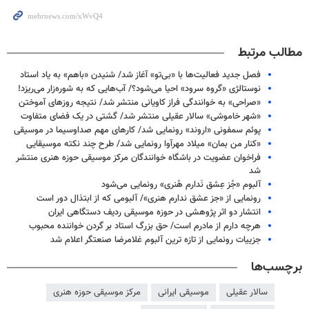
مطالب مرتبط
فصل جدید فعالیت‌ها با «بی‌تو» آغاز شد/ شنیدن «باهم» به یاد استاد
نوستالژی «گروه سرود» احیا می‌شود؟/ آب‌هایی که به شوره‌زار می‌ریزد!
«صراحی» به خوانندگی فراز کاویانی منتشر شد/ نتیجه روزهای آموختن
«شهر خاموشی» سالار عقیلی منتشر شد/ گشتی در یک فضای متفاوت
پوئم سمفونی «اروند» رونمایی شد/ کارهای مهم صداوسیما در موسیقی
«کنار من بمان» میلاد مهرآوا رونمایی شد/ طرح چند نکته موسیقایی
فراخوان عضویت در باشگاه خوانندگان مرکز موسیقی حوزه هنری منتشر
شد
آلبوم «جُز عِشق نَدارم هُنری» رونمایی می‌شود
رونمایی از «جز عشق ندارم هنری»/ آلبومی که از ابتذال دور است
انتشار دو اثر پژوهشی در حوزه موسیقی ردیف دستگاهی ایران
هرچه دارم از مادرم است/ حق بزرگ استاد بر گردن خواننده محبوب
جزییات رونمایی از تازه ترین آلبوم غلامرضا صنعتگر اعلام شد
برچسب‌ها
سالار عقیلی
موسیقی ایرانی
مرکز موسیقی حوزه هنری