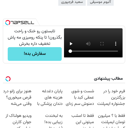
آلبوم موسیقی
سعید فرجپوری
تابستون رو خنک و راحت
بگذرون! تا پنکه رومیزی مه پاش
تخفیف داره بخرش
سفارش بده!
مطالب پیشنهادی
فرم خود را در
شست و شوی
پایان دغدغه
هنوز برای زانو درد
بزرگترین
عمقی کبد با
هزینه های
قرص میخوری؟
جشنواره ایمپلنت
دمنوش سم زدای
دندان پزشکی با
وقتی می‌شه
تهران پر کنید ! |
گیاهی
پک سفید کننده
بدون عمل
فقط با ؟ میلیون
فقط تا امشب
به لبخندت
ویدیو هولناک از
فقط ۲۵ میلیون
خانگی
درمانش کرد؟؟؟؟
تومان ایمپلنت
میتونی این
زیبایی بده!
جوان کارتن