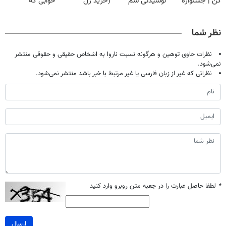
کن | جشنواره
نوشیدنی سم
(خرید ژل
خوابی که
تموم نشه !!!
زدای کبد رو با
سفیدکننده
میلیاردر شد.
55% تخفیف
دندان
آموزش رایگان
نظر شما
بخری
با40%تخفیف)
نظرات حاوی توهین و هرگونه نسبت ناروا به اشخاص حقیقی و حقوقی منتشر
نمی‌شود.
نظراتی که غیر از زبان فارسی یا غیر مرتبط با خبر باشد منتشر نمی‌شود.
*
لطفا حاصل عبارت را در جعبه متن روبرو وارد کنید
ارسال