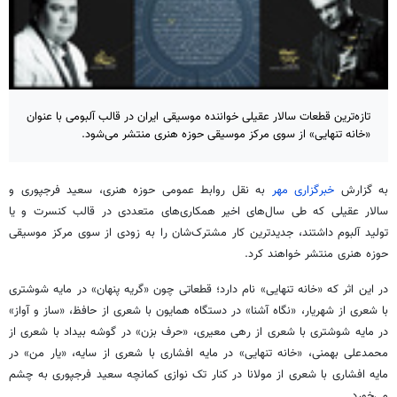
تازه‌ترین قطعات سالار عقیلی خواننده موسیقی ایران در قالب آلبومی با عنوان
«خانه تنهایی» از سوی مرکز موسیقی حوزه هنری منتشر می‌شود.
به گزارش
خبرگزاری مهر
به نقل روابط عمومی حوزه هنری،
سعید فرجپوری
و
سالار عقیلی که طی سال‌های اخیر همکاری‌های متعددی در قالب کنسرت و یا
تولید آلبوم داشتند، جدیدترین کار مشترک‌شان را به زودی از
سوی
مرکز موسیقی
حوزه هنری منتشر خواهند کرد.
در این اثر که «خانه تنهایی» نام دارد؛ قطعاتی چون «گریه پنهان» در مایه شوشتری
با شعری از شهریار، «نگاه آشنا» در دستگاه همایون با شعری از حافظ، «ساز و آواز»
در مایه شوشتری با شعری از
رهی
معیری، «حرف بزن» در گوشه بیداد با شعری از
محمدعلی بهمنی، «خانه تنهایی» در مایه افشاری با شعری از سایه، «یار من» در
مایه افشاری با شعری از مولانا در کنار تک نوازی کمانچه سعید
فرجپوری
به چشم
می‌خورد.