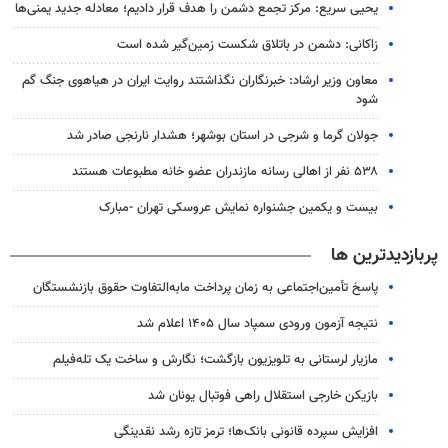
یحیی سریع: مرکز تجمع دشمن را هدف قرار دادیم؛ معادله جدید یمنی‌ها
زاکانی: دشمن در باتلاق شکست زمین‌گیر شده است
معاون وزیر ارشاد: خبرنگاران نگذاشتند روایت ایران در هیاهوی جنگ گم
شود
جولان گرما و شرجی در استان بوشهر؛ هشدار نارنجی صادر شد
۵۳۸ نفر از اهالی رسانه مازندران عضو خانه مطبوعات هستند
بیست و یکمین جشنواره نمایش عروسکی تهران -مبارک
پربازدیدترین ها
پاسخ تأمین‌اجتماعی به زمان پرداخت مابه‌التفاوت حقوق بازنشستگان
نتیجه آزمون ورودی سمپاد سال ۱۴۰۵ اعلام شد
مازیار لرستانی به تلویزیون بازگشت؛ نگارش و ساخت یک تله‌فیلم
بازیکن خارجی استقلال راهی فوتبال یونان شد
افزایش سپرده قانونی بانک‌ها؛ ترمز تازه رشد نقدینگی