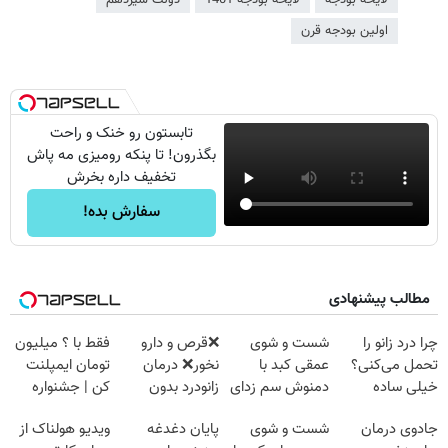
لایحه بودجه
لایحه بودجه 1401
دولت سیزدهم
اولین بودجه قرن
تابستون رو خنک و راحت
بگذرون! تا پنکه رومیزی مه پاش
تخفیف داره بخرش
سفارش بده!
مطالب پیشنهادی
چرا درد زانو را
شست و شوی
❌قرص‌ و دارو
فقط با ؟ میلیون
تحمل می‌کنی؟
عمقی کبد با
نخور❌ درمان
تومان ایمپلنت
خیلی ساده
دمنوش سم زدای
زانودرد بدون
کن | جشنواره
درمنزل درمانش
گیاهی
قرص
تموم نشه !!!
جادوی درمان
شست و شوی
پایان دغدغه
ویدیو هولناک از
کن