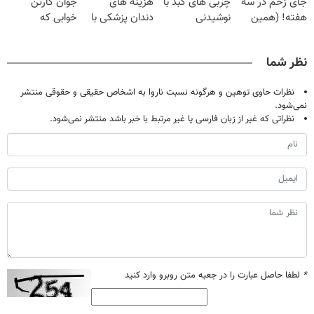
جای زخم در سه
چربی های کبد با
هزینه های
جوان کارتن
هفته! (همین
نوشیدنی
دندان پزشکی با
خوابی که
حالا رایگان
گیاهی(55%تخفیف)
پک سفید کننده
میلیاردر شد.
صحبت کنید)
خانگی
آموزش رایگان
نظر شما
نظرات حاوی توهین و هرگونه نسبت ناروا به اشخاص حقیقی و حقوقی منتشر
نمی‌شود.
نظراتی که غیر از زبان فارسی یا غیر مرتبط با خبر باشد منتشر نمی‌شود.
*
لطفا حاصل عبارت را در جعبه متن روبرو وارد کنید