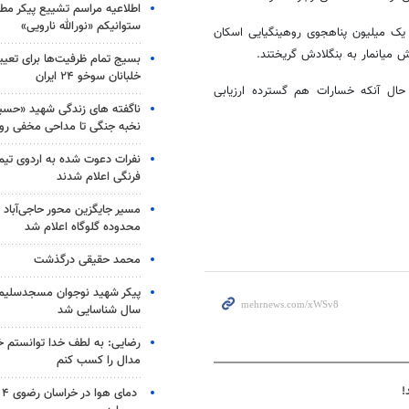
اطلاعیه مراسم تشییع پیکر مط
ستوانیکم «نورالله نارویی»
ز یک میلیون
پناهجوی
روهینگیایی
اسکان
بسیج تمام ظرفیت‌ها برای تعی
خلبانان سوخو ۲۴ ایران
 آنکه خسارات هم گسترده ارزیابی
ناگفته های زندگی شهید «حسین
نخبه جنگی تا مداحی مخفی رو
نفرات دعوت شده به اردوی تی
فرنگی اعلام شدند
مسیر جایگزین محور حاجی‌آباد 
محدوده گلوگاه اعلام شد
محمد حقیقی درگذشت
سال شناسایی شد
رضایی: به لطف خدا توانستم خ
مدال را کسب کنم
دم