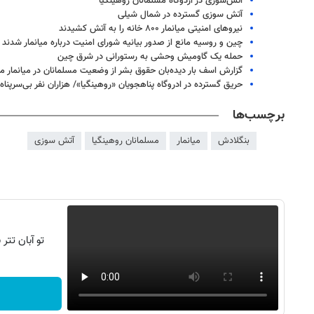
آتش‌سوزی در اردوگاه مسلمانان روهینگیا
آتش سوزی گسترده در شمال شیلی
نیروهای امنیتی میانمار ۸۰۰ خانه را به آتش کشیدند
چین و روسیه مانع از صدور بیانیه شورای امنیت درباره میانمار شدند
حمله یک گاومیش وحشی به رستورانی در شرق چین
گزارش اسف بار دیده‌بان حقوق بشر از وضعیت مسلمانان در میانمار م
حریق گسترده در ادروگاه پناهجویان «روهینگیا»/ هزاران نفر بی‌سرپنا
برچسب‌ها
بنگلادش
میانمار
مسلمانان روهینگیا
آتش سوزی
تو آبان تت
روزنامه‌های اقتصادی چهارشنبه ۱۴ مرداد ۱۴۰۵
روزنامه