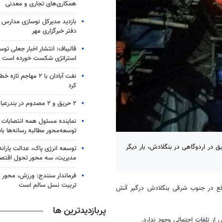
همکاری‌های تجاری و معدنی
بازدید مدیرکل نوسازی مدارس ا
دفتر خبرگزاری مهر
قالیباف: انتشار اخبار جعلی تو
استراتژی شکست خورده است
نفت آبادان با ۲ مهاجم 
کرد
۲ حریق و ۲ مصدوم در بندرعباس
نماینده مسئول همه انتصابات 
توسعه‌محور مطالبه رسانه‌ها با
 در اردوگاهی در بنگلادش، بار دیگر
توسعه انرژی پاک، عدالت یارانه
مدیریت، سه محور تحول اقتص
فرماندار سنندج: ورزش، محور 
تربیت نسل سالم است
ع در جنوب شرقی بنگلادش درگیر آتش
پربازدیدترین ها
از تلفات احتمالی وجود ندارد.