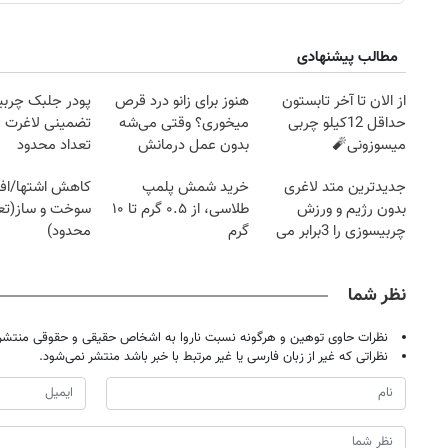
مطالب پیشنهادی
از الان تا آخر تابستون
هنوز برای زانو درد قرص
پودر جلبک چربی
حداقل 12کیلو چربی
میخوری؟ وقتی می‌شه
تضمینی لاغرت م
میسوزونی🧨
بدون عمل درمانش
تعداد محدود
کرد؟؟؟؟
جدیدترین متد لاغری
خرید شمش پلمپ
کاهش اشتها/اف
بدون رژیم و ورزش
طلاسی، از ۰.۵ گرم تا ۱۰
سوخت و ساز(تعد
چربیسوزی را 3برابر می
گرم
محدود)
کند
نظر شما
نظرات حاوی توهین و هرگونه نسبت ناروا به اشخاص حقیقی و حقوقی منتشر 
نظراتی که غیر از زبان فارسی یا غیر مرتبط با خبر باشد منتشر نمی‌شود.