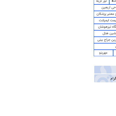
کت
تور کربلا
حی اربعین
معتبر پزشکان
مت ایمپلنت
اه تیزهوشان
شین هتل
رین جراح بینی
مهرینو