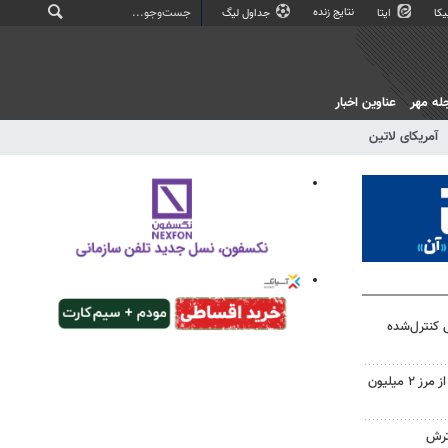
نتایج زنده
کا
ایتا
جداول لیگ
له مهر
عناوین اخبار
آمریکای لاتین
 کنترل‌شده
تردد زائران اربعین در خوزستان از مرز ۲ میلیون
ترش