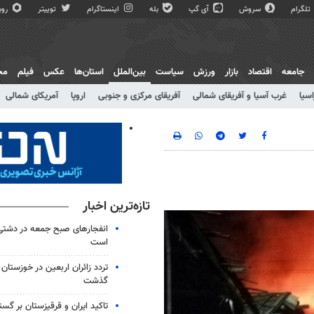
تلگرام
سروش
آی گپ
بله
اینستاگرام
توییتر
روبی
جامعه
اقتصاد
بازار
ورزش
سیاست
بین‌الملل
استان‌ها
عکس
فیلم
مج
اسیا
غرب آسیا و آفریقای شمالی
آفریقای مرکزی و جنوبی
اروپا
آمریکای شمالی
تازه‌ترین اخبار
انفجارهای صبح جمعه در دشتی
است
گذشت
تاکید ایران و قرقیزستان بر گس