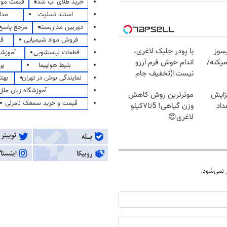
خرید طلای آب شده
قیمت مو
استند تسلیت
مدا
دوربین مداربسته
مرجع پاسخ 
فروش مواد شیمیایی
قی
سوز
با پودر جلبک لاغری،
قطعات لباسشویی
آموزشگ
یکنه/
اندام خوش فرم آرزو
بلیط هواپیما
پر
نیست!(تخفیف جام
نمایندگی بوش در تهران
بهت
جهانی)
آموزشگاه زبان ملل
زایش
موثرترین روش کاهش
قیمت و خرید سمعک نامرئی
اد
وزن گیاهی! 5تا۷کیلو
لاغری😍
نمی‌شود.