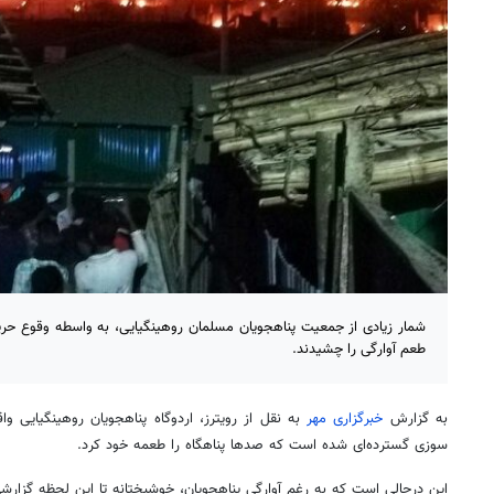
شمار زیادی از جمعیت پناهجویان مسلمان روهینگیایی، به واسطه وقوع حریق
طعم آوارگی را چشیدند.
به گزارش
خبرگزاری مهر
به نقل از رویترز، اردوگاه پناهجویان
روهینگیایی
واق
سوزی گسترده‌ای شده است که صدها پناهگاه را طعمه خود کرد.
این
درحالی
است که به رغم آوارگی پناهجویان، خوشبختانه تا این لحظه گزارشی 