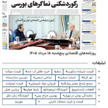
روزنامه‌های اقتصادی پنج‌شنبه ۱۵ مرداد ۱۴۰۵
تبلیغات
قیمت شیشه سکوریت
سفیر
خرید طلای آب شده
قیمت موکت
تور کربلا
استند تسلیت
مداحی اربعین
دوربین مداربسته
مرجع پاسخ معتبر پزشکان
فروش مواد شیمیایی
قیمت ایمپلنت
قطعات لباسشویی
آموزشگاه تیزهوشان
بلیط هواپیما
پرشین هتل
نمایندگی بوش در تهران
بهترین جراح بینی
آموزشگاه زبان ملل
قیمت و خرید سمعک نامرئی
مهرینو