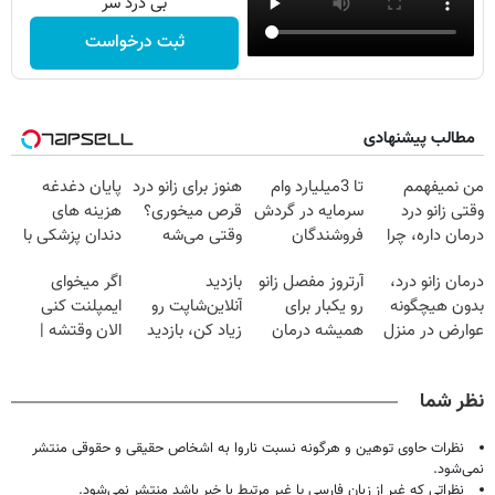
بی درد سر
ثبت درخواست
مطالب پیشنهادی
من نمیفهمم
تا 3میلیارد وام
هنوز برای زانو درد
پایان دغدغه
وقتی زانو درد
سرمایه در گردش
قرص میخوری؟
هزینه های
درمان داره، چرا
فروشندگان
وقتی می‌شه
دندان پزشکی با
دردش رو داری
بدون عمل
پک سفید کننده
درمان زانو درد،
آرتروز مفصل زانو
بازدید
اگر میخوای
تحمل میکنی؟❗
درمانش کرد؟؟؟؟
خانگی
بدون هیچگونه
رو یکبار برای
آنلاین‌شاپت رو
ایمپلنت کنی
عوارض در منزل
همیشه درمان
زیاد کن، بازدید
الان وقتشه |
(◂پرسش‌نامه)
کن!
بالاتر = درآمد
فقط با ۲۵
◗پرسش‌نامه◖
بیشتر
میلیون تومان!!!
نظر شما
نظرات حاوی توهین و هرگونه نسبت ناروا به اشخاص حقیقی و حقوقی منتشر
نمی‌شود.
نظراتی که غیر از زبان فارسی یا غیر مرتبط با خبر باشد منتشر نمی‌شود.