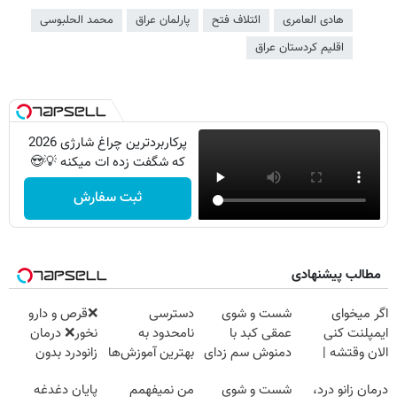
هادی العامری
ائتلاف فتح
پارلمان عراق
محمد الحلبوسی
اقلیم کردستان عراق
پرکاربردترین چراغ شارژی 2026
که شگفت زده ات میکنه 💡😍
ثبت سفارش
مطالب پیشنهادی
اگر میخوای
شست و شوی
دسترسی
❌قرص‌ و دارو
ایمپلنت کنی
عمقی کبد با
نامحدود به
نخور❌ درمان
الان وقتشه |
دمنوش سم زدای
بهترین آموزش‌ها
زانودرد بدون
فقط با ۲۵
گیاهی
تا روز کنکور
قرص
درمان زانو درد،
شست و شوی
من نمیفهمم
پایان دغدغه
میلیون تومان!!!