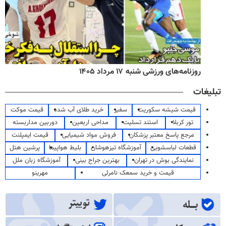
روزنامه‌های ورزشی شنبه ۱۷ مرداد ۱۴۰۵
تبلیغات
قیمت شیشه سکوریت
سفیر
خرید طلای آب شده
قیمت موکت
تور کربلا
استند تسلیت
مداحی اربعین
دوربین مداربسته
مرجع پاسخ معتبر پزشکان
فروش مواد شیمیایی
قیمت ایمپلنت
قطعات لباسشویی
آموزشگاه تیزهوشان
بلیط هواپیما
پرشین هتل
نمایندگی بوش در تهران
بهترین جراح بینی
آموزشگاه زبان ملل
قیمت و خرید سمعک نامرئی
مهرینو