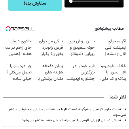
سفارش بده!
مطالب پیشنهادی
اگر میخوای
با این روش توی
تا کی می‌خوای
جادوی درمان
ایمپلنت کنی
خونه،سفیدی و
قرص زانودرد
جای زخم در سه
الان وقتشه |
زیبایی دندوناتو
بخوری؟ یکبار
هفته! (همین
فقط با ۲۵
برگردون
اصولی درمانش
حالا رایگان
خلافی خودروتو
فرم خود را در
پایان دغدغه
چرا درد زانو را
میلیون تومان!!!
(40%off)
کن
صحبت کنید)
الان ببین، با
بزرگترین
هزینه های
تحمل می‌کنی؟
پلاک و کد ملی،
جشنواره ایمپلنت
دندان پزشکی با
خیلی ساده
بدون نیاز به
تهران پر کنید ! |
پک سفید کننده
درمنزل درمانش
مراجعه حضوری
فقط ۲۵ میلیون
خانگی
کن
نظر شما
نظرات حاوی توهین و هرگونه نسبت ناروا به اشخاص حقیقی و حقوقی منتشر
نمی‌شود.
نظراتی که غیر از زبان فارسی یا غیر مرتبط با خبر باشد منتشر نمی‌شود.