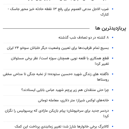
ضرب الاجل مدعی العموم برای رفع ۱۳ نقطه حادثه خیز محور جاسک -
کنارک
پربازدیدترین ها
۸ کشته در دو تصادف شب گذشته
بسیج تمام ظرفیت‌ها برای تعیین وضعیت دیگر خلبانان سوخو ۲۴ ایران
قطع همکاری با قلعه نویی همچنان سوژه است/ نظر برخی مسئولان
تغییر کرد!
ناگفته های زندگی شهید «حسین ستوده»؛ از نخبه جنگی تا مداحی مخفی
روستاها
چرا حتی منتقدان هم زیر پرچم شهید عباس بابایی ایستادند؟
خانه‌های لوکس شیراز؛ متر دلاری، معامله تومانی
دردسر جدید برای سرخپوشان؛ پیام بازیکن مازادی که پرسپولیس را نگران
کرد!
کالابرگ برخی خانوارها شارژ شد؛ تغییر زمانبندی پرداخت این کمک