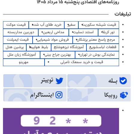
روزنامه‌های اقتصادی پنج‌شنبه ۱۵ مرداد ۱۴۰۵
تبلیغات
قیمت شیشه سکوریت
سفیر
خرید طلای آب شده
قیمت موکت
تور کربلا
استند تسلیت
مداحی اربعین
دوربین مداربسته
مرجع پاسخ معتبر پزشکان
فروش مواد شیمیایی
قیمت ایمپلنت
قطعات لباسشویی
آموزشگاه تیزهوشان
بلیط هواپیما
پرشین هتل
نمایندگی بوش در تهران
بهترین جراح بینی
آموزشگاه زبان ملل
قیمت و خرید سمعک نامرئی
مهرینو