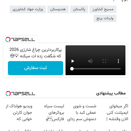
مسیح کشاورز
پاکستان
هندوستان
وزارت جهاد کشاورزی
واردات برنج
پرکاربردترین چراغ شارژی 2026
که شگفت زده ات میکنه 💡😍
ثبت سفارش
مطالب پیشنهادی
اگر میخوای
شست و شوی
لیست سیاه
ویدیو هولناک از
ایمپلنت کنی
عمقی کبد با
بروکرهای
جوان کارتن
الان وقتشه |
دمنوش سم زدای
فارکسو
خوابی که
فقط با ۲۵
گیاهی
صرافی هایی که
میلیاردر شد.