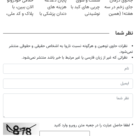
جادوی درمان
شست و شوی
پایان دغدغه
خلافی خودروتو
میلیون تومان!!!
ریسک مالی
آموزش رایگان
جای زخم در سه
چربی های کبد با
هزینه های
الان ببین، با
دارند!
هفته! (همین
نوشیدنی
دندان پزشکی با
پلاک و کد ملی،
حالا رایگان
گیاهی(55%تخفیف)
پک سفید کننده
بدون نیاز به
صحبت کنید)
خانگی
مراجعه حضوری
نظر شما
نظرات حاوی توهین و هرگونه نسبت ناروا به اشخاص حقیقی و حقوقی منتشر
نمی‌شود.
نظراتی که غیر از زبان فارسی یا غیر مرتبط با خبر باشد منتشر نمی‌شود.
*
لطفا حاصل عبارت را در جعبه متن روبرو وارد کنید