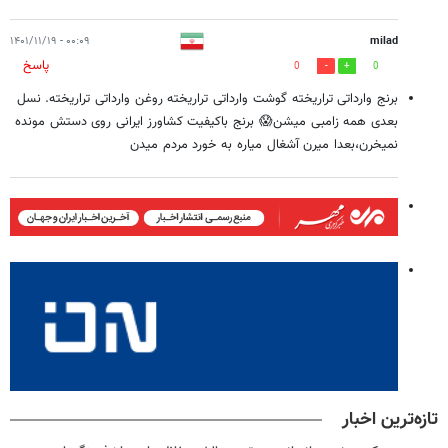
۰۰:۰۹ - ۱۴۰۱/۱۱/۱۹
milad
پاسخ
0
0
برنج وارداتی تراریخته گوشت وارداتی تراریخته روغن وارداتی تراریخته. نسل
بعدی همه زامبی میشن😱 برنج باکیفیت کشاورز ایرانی روی دستش مونده
نمیخرن،بعدا میرن آشغال میاره به خورد مردم میدن
تازه‌ترین اخبار