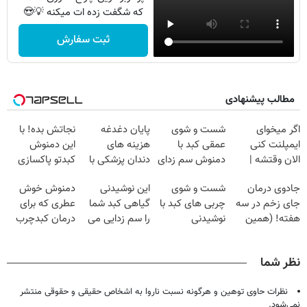
که شگفت زده ات میکنه 💡😍
ثبت سفارش
مطالب پیشنهادی
اگر میخوای
شست و شوی
پایان دغدغه
نجاتش بده! با
ایمپلنت کنی
عمقی کبد با
هزینه های
این دمنوش
الان وقتشه |
دمنوش سم زدای
دندان پزشکی با
کبدتو پاکسازی
فقط با ۲۵
گیاهی
پک سفید کننده
کن+ضمانت
جادوی درمان
شست و شوی
این نوشیدنی
دمنوش خوش
میلیون تومان!!!
خانگی
مرجوعی
جای زخم در سه
چربی های کبد با
گیاهی کبد شما
عطری که برای
هفته! (همین
نوشیدنی
را سم زدایی می
درمان کبدچرب
حالا رایگان
گیاهی(55%تخفیف)
کند (با ضمانت
معجزه میکنه
صحبت کنید)
مرجوعی)
نظر شما
نظرات حاوی توهین و هرگونه نسبت ناروا به اشخاص حقیقی و حقوقی منتشر
نمی‌شود.