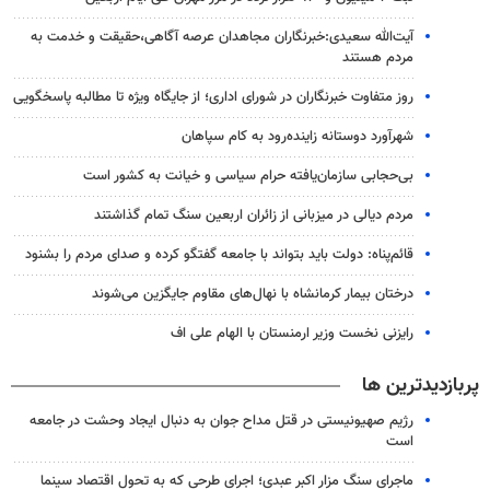
آیت‌الله سعیدی:خبرنگاران مجاهدان عرصه آگاهی،حقیقت و خدمت به
مردم هستند
روز متفاوت خبرنگاران در شورای اداری؛ از جایگاه ویژه تا مطالبه پاسخگویی
شهرآورد دوستانه زاینده‌رود به کام سپاهان
بی‌حجابی سازمان‌یافته حرام سیاسی و خیانت به کشور است
مردم دیالی در میزبانی از زائران اربعین سنگ تمام گذاشتند
قائم‌پناه: دولت باید بتواند با جامعه گفتگو کرده و صدای مردم را بشنود
درختان بیمار کرمانشاه با نهال‌های مقاوم جایگزین می‌شوند
رایزنی نخست وزیر ارمنستان با الهام علی اف
پربازدیدترین ها
رژیم صهیونیستی در قتل مداح جوان به دنبال ایجاد وحشت در جامعه
است
ماجرای سنگ مزار اکبر عبدی؛ اجرای طرحی که به تحول اقتصاد سینما