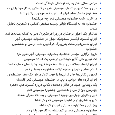
مردمی سازی هنر وظیفه نهادهای فرهنگی است
سی و هشتمین جشنواره موسیقی فجر در گلستان به کار خود پایان داد
خط قرمز ما جغرافیای ایران است/ «دف» مهمان نی‌انبان شد!
در آخرین شب جشنواره موسیقی فجر چه می‌گذرد؟
جشنواره ۲۵ به ایستگاه پایانی رسید؛ شفیعی کدکنی و شجریان تجلیل
شدند
تماشای یک اجرای درخشان در روز آخر «فجر»/ دبیر به کمک رسانه‌ها آمد
اجرای کنسرت ارکستر سمفونیک تهران در جشنواره موسیقی فجر
اجرای کنسرواتوار سنت پترزبورگ در آخرین شب از سی و هشتمین
جشنواره
تاریخ برگزاری مراسم اختتامیه جشنواره موسیقی فجر تغییر کرد
تک نوازی های آقای کارشناس در شب یک استاد موسیقی
اجرای ارکستر رسانه ملی در قاب «فجر»/ قزوه: وظیفه‌مان حمایت است
اعلام اسامی داوران «جایزه ترانه» جشنواره موسیقی فجر
کادوی پرتغالی‌ها حال ایرانی‌ها را خوب کرد/ مزایای یک سفر جشنواره‌ای
اجرای گروه های نواحی و پاپ در جشنواره موسیقی فجر گلستان
یک رونمایی جدید در «تالار وحدت»/ نکاتی درباره کنسرت‌های «فجر»
چهارمین روز از سی و هشتمین جشنواره موسیقی فجر
دبیر و داوران چهارمین جایزه «موسیقی و رسانه» معرفی شدند
شور و اشتیاق در جشنواره موسیقی فجر کرمانشاه
روز پایانی جشنواره موسیقی فجر در کرمانشاه
جشنواره موسیقی فجر در کرمانشاه به کار خود پایان داد