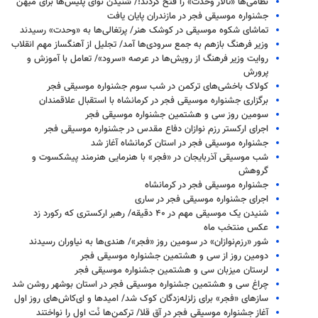
نظامی‌ها «تالار وحدت» را فتح کردند!/ شنیدن نوای پلیس‌ها برای میهن
جشنواره موسیقی فجر در مازندران پایان یافت
تماشای شکوه موسیقی در کوشک هنر/ پرتغالی‌ها به «وحدت» رسیدند
وزیر فرهنگ بازهم به جمع سرودی‌ها آمد/ تجلیل از آهنگساز مهم انقلاب
روایت وزیر فرهنگ از رویش‌ها در عرصه «سرود»/ تعامل با آموزش و
پرورش
کولاک باخشی‌های ترکمن در شب سوم جشنواره موسیقی فجر
برگزاری جشنواره موسیقی فجر در کرمانشاه با استقبال علاقمندان
سومین روز سی و هشتمین جشنواره موسیقی فجر
اجرای ارکستر رزم نوازان دفاع مقدس در جشنواره موسیقی فجر
جشنواره موسیقی فجر در استان کرمانشاه آغاز شد
شب موسیقی آذربایجان در «فجر» با هنرمایی هنرمند پیشکسوت و
گروهش
جشنواره موسیقی فجر در کرمانشاه
اجرای جشنواره موسیقی فجر در ساری
شنیدن یک موسیقی مهم در ۴۰ دقیقه/ رهبر ارکستری که رکورد زد
عکس منتخب ماه
شور «رزم‌نوازان» در سومین روز «فجر»/ هندی‌ها به نیاوران رسیدند
دومین روز از سی و هشتمین جشنواره موسیقی فجر
لرستان میزبان سی و هشتمین جشنواره موسیقی فجر
چراغ سی و هشتمین جشنواره موسیقی فجر در استان بوشهر روشن شد
سازهای «فجر» برای زلزله‌زدگان کوک شد/ امیدها و ای‌کاش‌های روز اول
آغاز جشنواره موسیقی فجر در آق قلا/ ترکمن‌ها نُت اول را نواختند