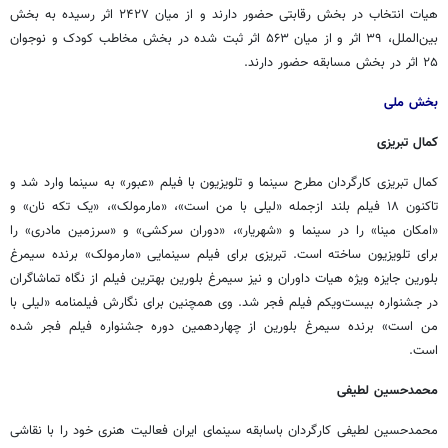
هیات انتخاب در بخش رقابتی حضور دارند و از میان ۲۴۲۷ اثر رسیده به بخش
بین‌الملل، ۳۹ اثر و از میان ۵۶۳ اثر ثبت شده در بخش مخاطب کودک و نوجوان
۲۵ اثر در بخش مسابقه حضور دارند.
بخش ملی
کمال تبریزی
کمال تبریزی کارگردان مطرح سینما و تلویزیون با فیلم «عبور» به سینما
وارد
شد و
تاکنون ۱۸ فیلم بلند ازجمله «لیلی با من است»، «مارمولک»، «یک تکه نان» و
«امکان مینا» را در سینما و «شهریار»، «دوران سرکشی» و «سرزمین مادری» را
برای تلویزیون ساخته است. تبریزی برای فیلم سینمایی «مارمولک» برنده سیمرغ
بلورین جایزه ویژه هیات داوران و نیز سیمرغ بلورین بهترین فیلم از نگاه تماشاگران
در جشنواره بیست‌ویکم فیلم فجر شد. وی همچنین برای نگارش فیلمنامه «لیلی با
من است» برنده سیمرغ بلورین از چهاردهمین دوره جشنواره فیلم فجر شده
است.
محمدحسین لطیفی
محمدحسین لطیفی کارگردان باسابقه سینمای ایران فعالیت هنری خود را با نقاشی