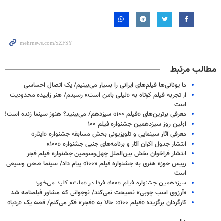
مطالب مرتبط
ما یونانی‌ها فیلم‌های ایرانی را بسیار می‌بینیم/ یک اتصال احساسی
از تجربه فیلم کوتاه به «لیلی بامن است»‌ رسیدم/ هنر زاییده محدودیت
است
معرفی برترین‌های «فیلم ۱۰۰» سیزدهم/ می‌بینید؟ هنوز سینما زنده است!
اولین روز سیزدهمین جشنواره فیلم ۱۰۰
معرفی آثار سینمایی و تلویزیونی بخش مسابقه جشنواره «ایثار»
انتشار جدول اکران آثار و برنامه‌های جنبی جشنواره «۱۰۰»
انتشار فراخوان بخش بین‌الملل چهل‌وسومین جشنواره فیلم فجر
رییس حوزه هنری به جشنواره فیلم «۱۰۰» پیام داد/ سینما صحن وسیعی
است
سیزدهمین جشنواره فیلم «۱۰۰» فردا در «ملت» کلید می‌خورد
«آرزوی اسب چوبی» نصیحت نمی‌کند/ نوجوانی که مشاور فیلمنامه شد
کارگردان برگزیده «فیلم ۱۰۰»: حالا به «فجر» فکر می‌کنم/ قصه یک «ردپا»