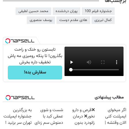
برچسب‌ها
جشنواره فیلم 100
پوران درخشنده
محمد حسین لطیفی
کمال تبریزی
هادی مقدم دوست
یوسف منصوری
تابستون رو خنک و راحت
بگذرون! تا پنکه رومیزی مه پاش
تخفیف داره بخرش
سفارش بده!
مطالب پیشنهادی
اگر میخوای
❌قرص‌ و دارو
شست و شوی
به بزرگترین
ایمپلنت کنی
نخور❌ درمان
عمقی کبد با
جشنواره ایمپلنت
الان وقتشه |
زانودرد بدون
دمنوش سم زدای
تهران سر بزنید !