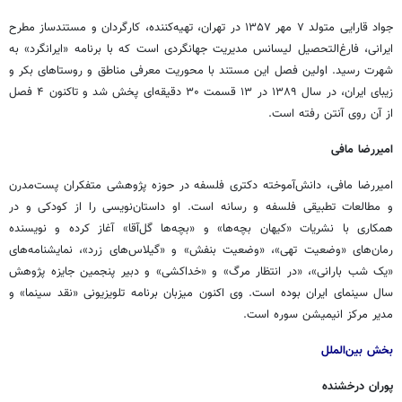
جواد
قارایی
متولد ۷ مهر ۱۳۵۷ در تهران، تهیه‌کننده، کارگردان و مستندساز مطرح
ایرانی، فارغ‌التحصیل لیسانس مدیریت جهانگردی است که با برنامه «
ایرانگرد
» به
شهرت رسید. اولین فصل این مستند با محوریت معرفی مناطق و روستاهای بکر و
زیبای ایران، در سال ۱۳۸۹ در ۱۳ قسمت ۳۰ دقیقه‌ای پخش شد و تاکنون ۴ فصل
از آن روی آنتن رفته است.
امیررضا مافی
امیررضا مافی، دانش‌آموخته دکتری فلسفه در حوزه پژوهشی متفکران پست‌مدرن
و مطالعات تطبیقی فلسفه و رسانه است. او داستان‌نویسی را از کودکی و در
همکاری با نشریات «کیهان بچه‌ها» و «بچه‌ها گل‌آقا» آغاز کرده و نویسنده
رمان‌های «وضعیت تهی»، «وضعیت بنفش» و «گیلاس‌های زرد»، نمایشنامه‌های
«یک شب بارانی»، «در انتظار مرگ» و «
خداکشی
» و دبیر پنجمین جایزه پژوهش
سال سینمای ایران بوده است. وی اکنون میزبان برنامه تلویزیونی «نقد سینما» و
مدیر مرکز انیمیشن سوره است.
بخش بین‌الملل
پوران درخشنده