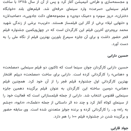
و مجسمه‌سازی و طراحی انیمیشن آغاز کرد و پس از آن از سال ۱۳۷۵ با ساخت
فیلم سینمایی «سرعت» وارد سینمای حرفه‌ای شد. فیلم‌های بلند «خوابگاه
دختران»، «روز سوم» و «عینک دودی» و مجموعه‌های «کت جادویی»، «صاحبدلان»
و «تنهایی لیلا» برخی از آثار این فیلمساز هستند. «غریب»
برشی
از زندگی شهید
محمد بروجردی آخرین فیلم این کارگردان است که در
چهل‌ویکمین
جشنواره فیلم
فجر حضور داشت و برای آن جایزه سیمرغ بلورین بهترین فیلم از نگاه ملی را به
دست آورد.
حسین
دارابی
حسین
دارابی
کارگردان جوان سینما است که تاکنون دو فیلم سینمایی «مصلحت»
و «
هناس
» را کارگردانی کرده است. دارابی برای ساخت «مصلحت» دیپلم افتخار
بهترین کارگردانی اول جشنواره فیلم فجر را از آن خود کرد. همچنین فیلم
«
هناس
» دومین ساخته این کارگردان به عنوان فیلم برگزیده دهمین جایزه
سینمایی ققنوس انتخاب شد. دارابی از جمله
فیلمسازانی
است که فعالیت خود را
از سینمای کوتاه آغاز کرد و چند ده اثر داستانی از جمله «
علمک
»، «دایو»، «چشم
به راه» و… را کارگردانی کرده و برنده جوایز متعددی شده است. وی سابقه حضور
و برگزیده شدن در جشنواره فیلم ۱۰۰ را هم دارد.
جواد
قارایی