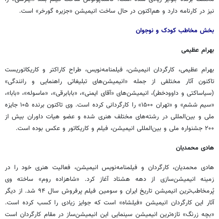
نیز در کارنامه دارد و هم‌اکنون در حال ساخت انیمیشن «جزیره گورخر» است.
بخش مخاطب کودک و نوجوان
بهرام عظیمی
بهرام عظیمی، کارگردان انیمیشن،
فیلمنامه‌نویس
، طراح کاراکتر و کاریکاتوریست
تاکنون آثار مختلفی از جمله «انیمیشن‌های تبلیغاتی راهنمایی و رانندگی»
(سیاساکتی و
داوودخطر
)، انیمیشن‌های «آقای ایمنی»، «بابابرقی»، «ماسوله»، «بابا»،
«سیم ششم» و «تهران ۱۵۰۰» را کارگردانی کرده است. وی تاکنون برنده ۱۰۵ جایزه
ملی و بین‌المللی در رشته‌های مختلف هنری شده و عضو هیات داوران بیش از
۲۰۰ جشنواره ملی و بین‌المللی انیمیشن، فیلم و کاریکاتور و عکس بوده است.
هادی محمدیان
هادی محمدیان، کارگردان و
فیلمنامه‌نویس
انیمیشن، فعالیت هنری خود را در
زمینه انیمیشن‌سازی از دهه هشتاد آغاز کرد. «شاهزاده روم» ساخته وی
پُرمخاطب‌ترین انیمیشن تاریخ ایران و سومین فیلم پرفروش سال ۹۴ شد. از دیگر
آثار این کارگردان انیمیشن «
فیلشاه
» است که جوایز زیادی را کسب کرده است.
«بچه زرنگ» تازه‌ترین انیمیشن سینمایی این انیمیشن‌ساز در مقام کارگردان است