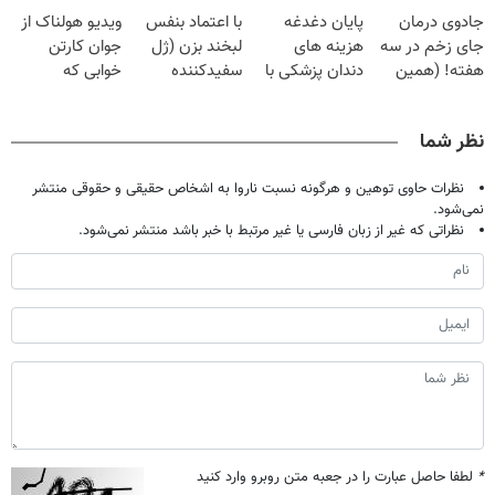
فقط با ۲۵
قرص
گیاهی
| فقط ۲۵
جادوی درمان
پایان دغدغه
با اعتماد بنفس
ویدیو هولناک از
میلیون تومان!!!
میلیون !
جای زخم در سه
هزینه های
لبخند بزن (ژل
جوان کارتن
هفته! (همین
دندان پزشکی با
سفیدکننده
خوابی که
حالا رایگان
پک سفید کننده
دندان40%تخفیف)
میلیاردر شد.
صحبت کنید)
خانگی
آموزش رایگان
نظر شما
نظرات حاوی توهین و هرگونه نسبت ناروا به اشخاص حقیقی و حقوقی منتشر
نمی‌شود.
نظراتی که غیر از زبان فارسی یا غیر مرتبط با خبر باشد منتشر نمی‌شود.
*
لطفا حاصل عبارت را در جعبه متن روبرو وارد کنید