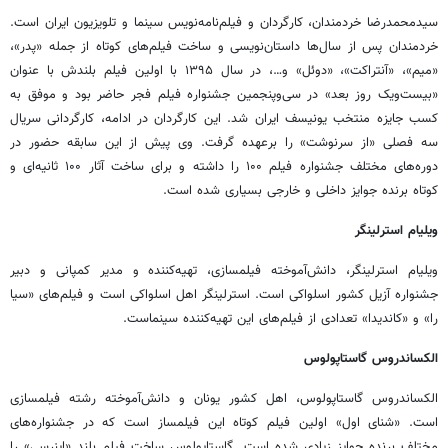
سیدمحمدرضا خردمندان، کارگردان و فیلم‌نامه‌نویس سینما و تلویزیون ایران است.
خردمندان پس از سال‌ها داستان‌نویسی و ساخت فیلم‌های کوتاه از جمله «پدر»،
«میم»، «آنتراکت»، «دوئل» و…، در سال ۱۳۹۵ با اولین فیلم
بلندش
با عنوان
«بیست‌ویک روز بعد» در
سی‌وپنجمین
جشنواره فیلم فجر حاضر بود و موفق به
کسب جایزه منتخب یونیسف ایران شد. این کارگردان در ادامه، کارگردانی سریال
سه فصلی «از سرنوشت» را برعهده گرفت. وی پیش از این سابقه حضور در
دوره‌های مختلف جشنواره فیلم ۱۰۰ را داشته و برای ساخت آثار ۱۰۰ ثانیه‌ای و
کوتاه برنده جوایز داخلی و خارجی بسیاری شده است.
ویلیام
استرلینگر
ویلیام
استرلینگر
، دانش‌آموخته فیلمسازی، تهیه‌کننده و مدیر کمپانی و دبیر
جشنواره
آزیل
کشور اسلواکی است.
استرلینگر
اهل اسلواکی است و فیلم‌های «سیا
را» و «کاندیدا» تعدادی از فیلم‌های این تهیه‌کننده سینماست.
الکساندروس
گاستاپولوس
الکساندروس
گاستاپولوس
، اهل کشور یونان و دانش‌آموخته رشته فیلمسازی
است. «شنای اول» اولین فیلم کوتاه این فیلمساز است که در جشنواره‌های
مختلف برنده جوایز زیادی شده است.
گاستاپولوس
ساخت فیلم بلند «اینرسی» را