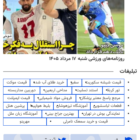
روزنامه‌های ورزشی شنبه ۱۷ مرداد ۱۴۰۵
تبلیغات
قیمت شیشه سکوریت
سفیر
خرید طلای آب شده
قیمت موکت
تور کربلا
استند تسلیت
مداحی اربعین
دوربین مداربسته
مرجع پاسخ معتبر پزشکان
فروش مواد شیمیایی
قیمت ایمپلنت
قطعات لباسشویی
آموزشگاه تیزهوشان
بلیط هواپیما
پرشین هتل
نمایندگی بوش در تهران
بهترین جراح بینی
آموزشگاه زبان ملل
قیمت و خرید سمعک نامرئی
مهرینو