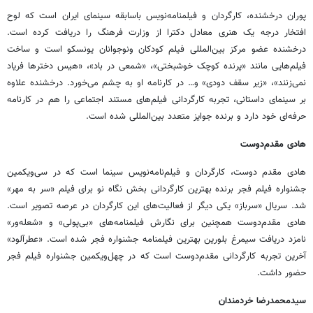
پوران درخشنده، کارگردان و
فیلمنامه‌نویس
باسابقه سینمای ایران است که لوح
افتخار درجه یک هنری معادل دکترا از وزارت فرهنگ را دریافت کرده است.
درخشنده عضو مرکز بین‌المللی فیلم کودکان
ونوجوانان
یونسکو است و ساخت
فیلم‌هایی مانند «پرنده کوچک خوشبختی»، «شمعی در باد»، «هیس دخترها فریاد
نمی‌زنند»، «زیر سقف دودی» و… در کارنامه او به چشم می‌خورد. درخشنده علاوه
بر سینمای داستانی، تجربه کارگردانی فیلم‌های مستند اجتماعی را هم در کارنامه
حرفه‌ای خود دارد و برنده جوایز متعدد بین‌المللی شده است.
هادی مقدم‌دوست
هادی مقدم دوست، کارگردان و فیلم‌نامه‌نویس سینما است که در
سی‌ویکمین
جشنواره فیلم فجر برنده بهترین کارگردانی بخش نگاه نو برای فیلم «سر به مهر»
شد. سریال «سرباز» یکی دیگر از فعالیت‌های این کارگردان در عرصه تصویر است.
هادی مقدم‌دوست همچنین برای نگارش فیلمنامه‌های «بی‌پولی» و «شعله‌ور»
نامزد
دریافت سیمرغ
بلورین بهترین فیلمنامه جشنواره فجر شده است. «
عطرآلود
»
آخرین تجربه کارگردانی مقدم‌دوست است که در
چهل‌ویکمین
جشنواره فیلم فجر
حضور داشت.
سیدمحمدرضا خردمندان