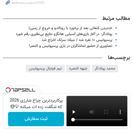
مطالب مرتبط
خندیدن کنعانی بعد از برخورد با رونالدو و خروج از زمین!
پولادگر: در آغاز بازی‌های آسیایی هانگژو نتایج بی‌نظیری رقم خورد
پرسپولیس ۱۰ نفره شد / میلاد سرلک اخراج شد
تصاویری از حضور تماشاگران در بازی پرسپولیس و النصر!
برچسب‌ها
محمد پولادگر
جبهه النصره
تیم فوتبال پرسپولیس
پرکاربردترین چراغ شارژی 2026
که شگفت زده ات میکنه 💡😍
ثبت سفارش