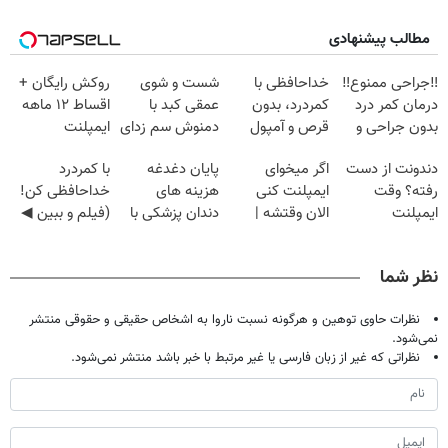
مطالب پیشنهادی
‼️جراحی ممنوع‼️
خداحافظی با
شست و شوی
روکش رایگان +
درمان کمر درد
کمردرد، بدون
عمقی کبد با
اقساط ۱۲ ماهه
بدون جراحی و
قرص و آمپول
دمنوش سم زدای
ایمپلنت
دوره نقاهت
گیاهی
دندونت از دست
اگر میخوای
پایان دغدغه
با کمردرد
رفته؟ وقت
ایمپلنت کنی
هزینه های
خداحافظی کن!
ایمپلنت
الان وقتشه |
دندان پزشکی با
(فیلم و ببین ◀
دیجیتاله
فقط با ۲۵
پک سفید کننده
پرسش‌نامه رو
میلیون تومان!!!
خانگی
پرکن)
نظر شما
نظرات حاوی توهین و هرگونه نسبت ناروا به اشخاص حقیقی و حقوقی منتشر
نمی‌شود.
نظراتی که غیر از زبان فارسی یا غیر مرتبط با خبر باشد منتشر نمی‌شود.