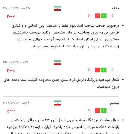
حقگو
۰۸:۴۵ - ۱۴۰۲/۰۶/۲۹
پاسخ
0
0
درصورت صحت ساخت استادیوم,فقط با مناقصه بین المللی و واگذاری
طراحی برنامه ریزی وساخت درزمان مشخص وکلید دردست باشرکتهای
معتبربین المللی امکان ایجادیک استادیوم آبرومند جهانی وجود داره.
زیرساخت حمل ونقل مترو دراحداث استادیوم بسیارمهمه.
۱۰:۲۱ - ۱۴۰۲/۰۶/۲۹
پاسخ
0
0
شعار میدهید،ورزشگاه آزادی از داشتن چمن محرومه آنوقت شما وعده های
دروغ میدهید.
بنیامین
۰۸:۰۲ - ۱۴۰۲/۰۷/۰۴
پاسخ
0
0
دنبال ساخت ورزشگاه نباشید چون داخل این ۴۳سال حداقل باید داخل
پایتخت دهکده ورزشی تاسیس کرده باشید. ایران نیازمنده دهکده ورزشیه،