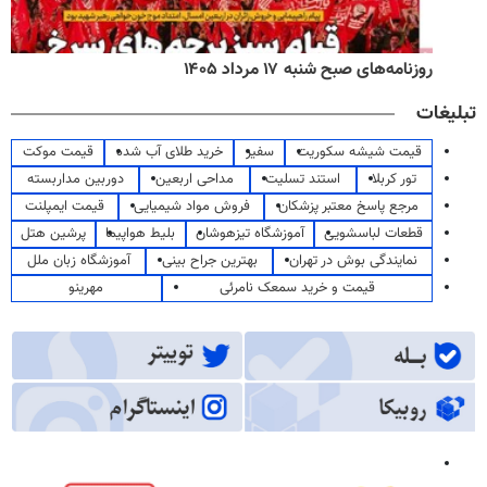
روزنامه‌های صبح شنبه ۱۷ مرداد ۱۴۰۵
تبلیغات
قیمت شیشه سکوریت
سفیر
خرید طلای آب شده
قیمت موکت
تور کربلا
استند تسلیت
مداحی اربعین
دوربین مداربسته
مرجع پاسخ معتبر پزشکان
فروش مواد شیمیایی
قیمت ایمپلنت
قطعات لباسشویی
آموزشگاه تیزهوشان
بلیط هواپیما
پرشین هتل
نمایندگی بوش در تهران
بهترین جراح بینی
آموزشگاه زبان ملل
قیمت و خرید سمعک نامرئی
مهرینو