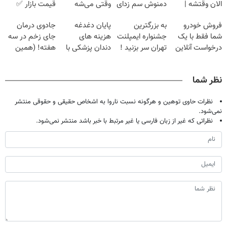
الان وقتشه |
دمنوش سم زدای
وقتی می‌شه
قیمت بازار ✅
فقط با ۲۵
گیاهی
بدون عمل
فروش خودرو
به بزرگترین
پایان دغدغه
جادوی درمان
میلیون تومان!!!
درمانش کرد؟؟؟؟
شما فقط با یک
جشنواره ایمپلنت
هزینه های
جای زخم در سه
درخواست آنلاین
تهران سر بزنید !
دندان پزشکی با
هفته! (همین
✔
| فقط ۲۵
پک سفید کننده
حالا رایگان
میلیون !
خانگی
صحبت کنید)
نظر شما
نظرات حاوی توهین و هرگونه نسبت ناروا به اشخاص حقیقی و حقوقی منتشر
نمی‌شود.
نظراتی که غیر از زبان فارسی یا غیر مرتبط با خبر باشد منتشر نمی‌شود.