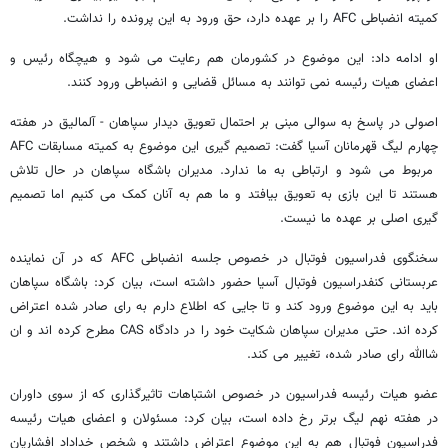
کمیته انضباطی AFC را بر عهده دارد، حق ورود به این پرونده را نداشت.
او ادامه داد: این موضوع در کشورمان هم رعایت می شود و هیچگاه رئیس و
اعضای هیات رئیسه نمی توانند به مسائل قضایی و انضباطی ورود کنند.
اصولی در پاسخ به سوالی مبنی بر احتمال تعویق دیدار سپاهان - آلمالیق در هفته
چهارم لیگ قهرمانان آسیا گفت: تصمیم گیری این موضوع به کمیته مسابقات AFC
مربوط می شود و ارتباطی به ما ندارد. مدیران باشگاه سپاهان در حال تلاش
هستند تا این بازی به تعویق بیافتد و ما هم به آنان کمک می کنیم اما تصمیم
گیری اصلی بر عهده ما نیست.
سخنگوی فدراسیون فوتبال در خصوص جلسه انضباطی AFC که در آن نماینده
عربستانی کنفدراسیون فوتبال آسیا حضور داشته است، بیان کرد: باشگاه سپاهان
باید به این موضوع ورود کند و تا جایی که اطلاع دارم به رای صادر شده اعتراض
کرده اند. حتی مدیران سپاهان شکایت خود را در دادگاه CAS مطرح کرده اند و ان
شاالله رای صادر شده، تغییر می کند.
عضو هیات رئیسه فدراسیون در خصوص اشتباهات تاثیرگذاری که از سوی داوران
در هفته نهم لیگ برتر رخ داده است، بیان کرد: مسئولان و اعضای هیات رئیسه
فدراسیون فوتبال هم به این موضوع اعتراض داشتند و شخص خداداد افشاریان