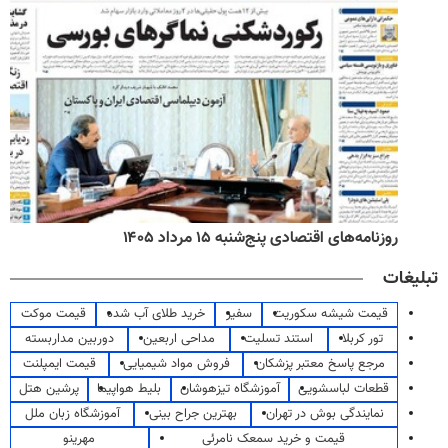
روزنامه‌های اقتصادی پنج‌شنبه ۱۵ مرداد ۱۴۰۵
تبلیغات
قیمت شیشه سکوریت
سفیر
خرید طلای آب شده
قیمت موکت
تور کربلا
استند تسلیت
مداحی اربعین
دوربین مداربسته
مرجع پاسخ معتبر پزشکان
فروش مواد شیمیایی
قیمت ایمپلنت
قطعات لباسشویی
آموزشگاه تیزهوشان
بلیط هواپیما
پرشین هتل
نمایندگی بوش در تهران
بهترین جراح بینی
آموزشگاه زبان ملل
قیمت و خرید سمعک نامرئی
مهرینو