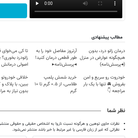
مطالب پیشنهادی
درمان زانو درد، بدون
آرتروز مفاصل خود را به
تا کی می‌خوای 
هیچگونه عوارض در منزل
طور قطعی درمان کنید!
زانودرد بخوری؟ ی
(◂پرسش‌نامه)
◂پرسش‌نامه▸
اصولی درمانش 
خودروت رو سریع و امن
خرید شمش پلمپ
خلافی خودروتو ا
بفروش 🚘 تنها با یک بار
طلاسی، از ۰.۵ گرم تا ۱۰
ببین، با پلاک و 
مراجعه 👇
گرم
بدون نیاز به مرا
حضوری
نظر شما
نظرات حاوی توهین و هرگونه نسبت ناروا به اشخاص حقیقی و حقوقی منتشر 
نظراتی که غیر از زبان فارسی یا غیر مرتبط با خبر باشد منتشر نمی‌شود.