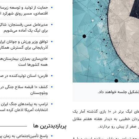
حمایت از تولید و توسعه زیرس
اقتصادی، مسیر رونق شهرکرد 
مدیرعامل مس رفسنجان: شاکی
برای لیگ یک آماده می‌شویم
توافق وزیر ورزش و جوانان ایرا
آذربایجانی برای گسترش همکار
عادی‌سازی بمباران بیمارستان‌ها
همه کشورها است
فارس؛ استان تولیدکننده در صد
کشف ۱۰ قبضه سلاح جنگی 
 تشکیل جلسه خواهند داد.
وبلوچستان
ترامپ به پیامدهای جنگ ایران ب
انتخابات آمریکا اذعان کرده اس
، تیم فوتبال پیکان با هدایت رسول خطیبی در رقابت‌های لیگ برتر در ۱۰ بازی گذشته آمار یک
ردان خطیبی به دیدار هفته هفتم مقابل
پربازدیدترین ها
 صفر از پیش رو بردارند.
پاسخ تأمین‌اجتماعی به زمان پ
پیکان در چهار دیدار اخیر خود، دو بازی را واگذار کرده و دو دیدار را هم با نتیجه تساوی به پایان رسانده است و با ۸