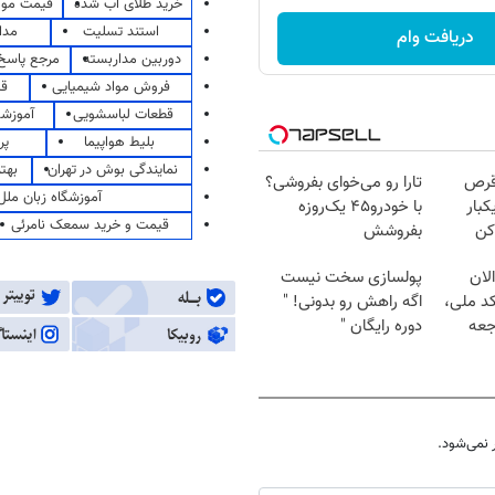
خرید طلای آب شده
قیمت مو
استند تسلیت
مدا
دریافت وام
دوربین مداربسته
مرجع پاسخ 
فروش مواد شیمیایی
قی
قطعات لباسشویی
آموزشگ
بلیط هواپیما
پر
نمایندگی بوش در تهران
بهت
قرص
تارا رو می‌خوای بفروشی؟
آموزشگاه زبان ملل
کبار
با خودرو۴۵ یک‌روزه
قیمت و خرید سمعک نامرئی
کن
بفروشش
لان
پولسازی سخت نیست
کد ملی،
اگه راهش رو بدونی! "
جعه
دوره رایگان "
نمی‌شود.