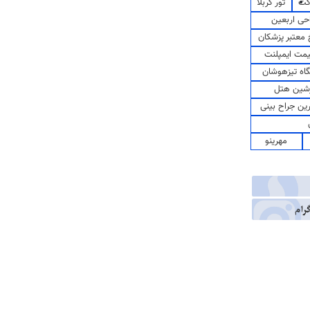
کت
تور کربلا
حی اربعین
معتبر پزشکان
مت ایمپلنت
اه تیزهوشان
شین هتل
رین جراح بینی
مهرینو