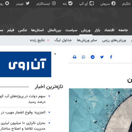
تلگرام
سروش
آی گپ
بله
اینستاگرام
توییتر
روبی
جامعه
اقتصاد
بازار
ورزش
سیاست
بین‌الملل
استان‌ها
عکس
فیلم
مج
ورزش‌های رزمی
سایر ورزش‌ها
جداول لیگ
نتایج زنده
ن
تازه‌ترین اخبار
درصد رسید
الجزیره: وقوع انفجار مهیب در
بحران ناترازی ۱۰ میلیو
مدیریت تقاضا و اصلاح ساختار