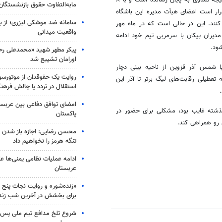
مابه‌التفاوت حقوق بازنشستگان
قرار است اعضای هیأت مدیره این باشگاه
سامانه ضد موشکی لیزری؛ از ب
کنند. این در حالی است که در ماه مهر
واقعیت میدانی
یران پیکان با سرمربی تیم خود ادامه
ود.
پیکر مطهر شهید «محمدعلی رحیم
اورامان تشییع شد
 شمس آذر قزوین از ناحیه بینی دچار
روایت یک حقوقدان از موتورسوا
عطیلی رقابت‌های لیگ برتر تا آذر این
استقلال در تردد یا چالش فرهن
امضای توافق دفاعی بین عربستا
ذشته غایب بود، مشکلی برای حضور در
پاکستان
 رو همراهی کند.
محسن رضایی: اجازه باز شدن 
تنگه هرمز را نخواهیم داد
ادامه عملیات نظامی یمنی‌ها عل
عربستان
«زنده‌شور» و روایت نجات پنج 
برای بخشش در آخرین شب زند
شروع تلخ مدافع تیم ملی پس ا