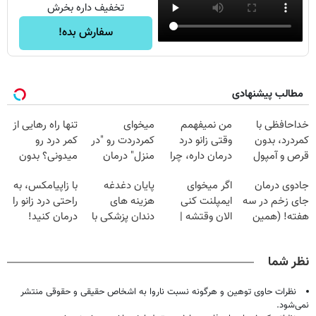
تخفیف داره بخرش
سفارش بده!
مطالب پیشنهادی
خداحافظی با
من نمیفهمم
میخوای
تنها راه رهایی از
کمردرد، بدون
وقتی زانو درد
کمردردت رو "در
کمر درد رو
قرص و آمپول
درمان داره، چرا
منزل" درمان
میدونی؟ بدون
دردش رو داری
کنی؟ (◂فیلم +
نیاز به دارو!
جادوی درمان
اگر میخوای
پایان دغدغه
با زاپیامکس، به
تحمل میکنی؟❗
◂پرسش‌نامه)
(◂پرسش‌نامه)
جای زخم در سه
ایمپلنت کنی
هزینه های
راحتی درد زانو را
هفته! (همین
الان وقتشه |
دندان پزشکی با
درمان کنید!
حالا رایگان
فقط با ۲۵
پک سفید کننده
صحبت کنید)
میلیون تومان!!!
خانگی
نظر شما
نظرات حاوی توهین و هرگونه نسبت ناروا به اشخاص حقیقی و حقوقی منتشر
نمی‌شود.