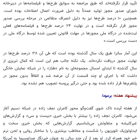
تأیید قرار نگرفته‌اند که طبق مراجعه به سوابق طرح‌ها و فیلمنامه‌ها در دبیرخانه
شورای صدور مجوز تولید عمدتاً به دلیل ضرورت اعمال اصلاحات بوده است.
همچنین ۱۰ درصد طرح‌ها نیز به دلیل انصراف متقاضی در مرحله بررسی صدور
مجوز قرار نگرفته است و در نهایت ۲۴ درصد طرح‌ها و فیلمنامه‌های فعلی
ثبت‌شده در درگاه ملی مجوزها در مهلت قانونی تعیین شده توسط درگاه ملی در
دست بررسی است.»
این آمار ساترا طبق یک سال گذشته بوده است که طی آن ۳۸ درصد طرح‌ها در
نهایت مجوز دریافت نکرده‌اند. یک نکته جالب هم این است که کمال تبریزی از
سال گذشته تا ابتدای امسال مجموعه‌ای به نام «طناز» را در شبکه نمایش خانگی
داشت که با اجرای او چند قسمت از آن عرضه شد و اتفاقاً بدون مجوز در
پلتفرم‌ها قرار داده شده بود و حتی درگیر پروسه تصویب هم نشده بود.
پیشنهاد هفته؛
برمودا
از هفته آینده تاک شوی گفت‌وگو محور کامران نجف زاده در شبکه نسیم آغاز
می‌شود. کامران نجف زاده را بیشتر با بخش خبری «بیست و سی» و گزارش‌های
غیرکلیشه و متفاوتش می‌شناسیم. گزارش‌هایی که بخش خبری سخت و
ایدئولوژیک تلویزیون را شکست و مخاطب بیشتری را با ساختار روایی و لحن نرم
خبر خود همراه کرد. او بعد از آن چند سالی به عنوان خبرنگار صداوسیما به آمریکا