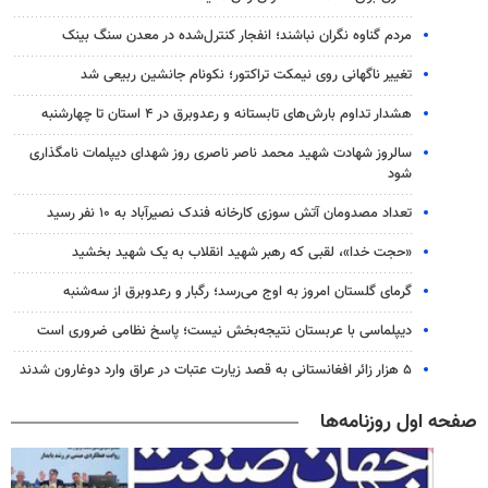
مردم گناوه نگران نباشند؛ انفجار کنترل‌شده در معدن سنگ بینک
تغییر ناگهانی روی نیمکت تراکتور؛ نکونام جانشین ربیعی شد
هشدار تداوم بارش‌های تابستانه و رعدوبرق در ۴ استان تا چهارشنبه
سالروز شهادت شهید محمد ناصر ناصری روز شهدای دیپلمات نامگذاری
شود
تعداد مصدومان آتش سوزی کارخانه فندک نصیرآباد به ۱۰ نفر رسید
«حجت خدا»، لقبی که رهبر شهید انقلاب به یک شهید بخشید
گرمای گلستان امروز به اوج می‌رسد؛ رگبار و رعدوبرق از سه‌شنبه
دیپلماسی با عربستان نتیجه‌بخش نیست؛ پاسخ نظامی ضروری است
۵ هزار زائر افغانستانی به قصد زیارت عتبات در عراق وارد دوغارون شدند
صفحه اول روزنامه‌ها