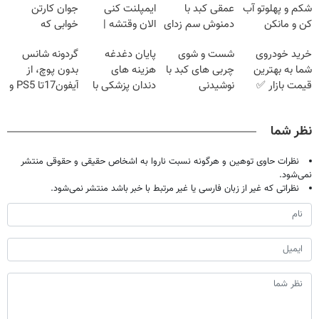
شکم و پهلوتو آب
عمقی کبد با
ایمپلنت کنی
جوان کارتن
کن و مانکن
دمنوش سم زدای
الان وقتشه |
خوابی که
شو(تخفیف تا
گیاهی
فقط با ۲۵
میلیاردر شد.
خرید خودروی
شست و شوی
پایان دغدغه
گردونه شانس
امشب)
میلیون تومان!!!
آموزش رایگان
شما به بهترین
چربی های کبد با
هزینه های
بدون پوچ، از
قیمت بازار ✅
نوشیدنی
دندان پزشکی با
آیفون17تا PS5 و
گیاهی(55%تخفیف)
پک سفید کننده
طلای دیجیتال و
خانگی
دلار🔥
نظر شما
نظرات حاوی توهین و هرگونه نسبت ناروا به اشخاص حقیقی و حقوقی منتشر
نمی‌شود.
نظراتی که غیر از زبان فارسی یا غیر مرتبط با خبر باشد منتشر نمی‌شود.