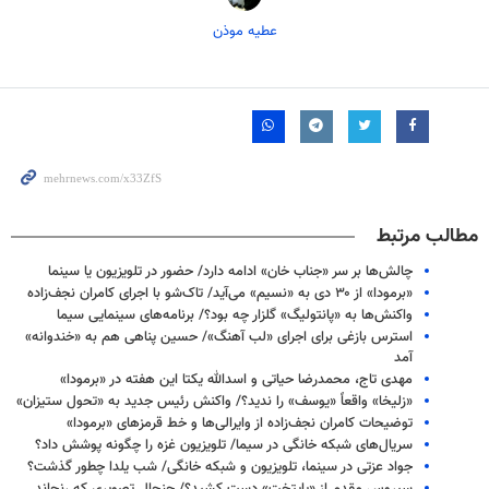
عطیه موذن
مطالب مرتبط
چالش‌ها بر سر «جناب خان» ادامه دارد/ حضور در تلویزیون یا سینما
«برمودا» از ۳۰ دی به «نسیم» می‌آید/ تاک‌شو با اجرای کامران نجف‌زاده
واکنش‌ها به «پانتولیگ» گلزار چه بود؟/ برنامه‌های سینمایی سیما
استرس بازغی برای اجرای «لب آهنگ»/ حسین پناهی هم به «خندوانه»
آمد
مهدی تاج، محمدرضا حیاتی و اسدالله یکتا این هفته در «برمودا»
«زلیخا» واقعاً «یوسف» را ندید؟/ واکنش رئیس جدید به «تحول ستیزان»
توضیحات کامران نجف‌زاده از وایرالی‌ها و خط قرمزهای «برمودا»
سریال‌های شبکه خانگی در سیما/ تلویزیون غزه را چگونه پوشش داد؟
جواد عزتی در سینما، تلویزیون و شبکه خانگی/ شب یلدا چطور گذشت؟
سیروس مقدم از «پایتخت» دست کشید؟/ جنجال تصویری که رنجاند