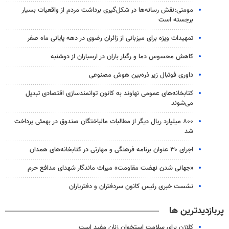
مومنی:نقش رسانه‌ها در شکل‌گیری برداشت مردم از واقعیات بسیار
برجسته است
تمهیدات ویژه برای میزبانی از زائران رضوی در دهه پایانی ماه صفر
کاهش محسوس دما و رگبار باران در ارسباران از دوشنبه
داوری فوتبال زیر ذره‌بین هوش مصنوعی
کتابخانه‌های عمومی نهاوند به کانون توانمندسازی اقتصادی تبدیل
می‌شوند
۸۰۰ میلیارد ریال دیگر از مطالبات مالباختگان صندوق در بهمئی پرداخت
شد
اجرای ۳۰ عنوان برنامه فرهنگی و مهارتی در کتابخانه‎‌های همدان
«جهانی شدن نهضت مقاومت» میراث ماندگار شهدای مدافع حرم
نشست خبری رئیس کانون سردفتران و دفتریاران
پربازدیدترین ها
کلاژن برای سلامت استخوان زنان مفید است