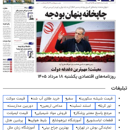
روزنامه‌های اقتصادی یکشنبه ۱۸ مرداد ۱۴۰۵
تبلیغات
قیمت شیشه سکوریت
سفیر
خرید طلای آب شده
قیمت موکت
تور کربلا
استند تسلیت
مداحی اربعین
دوربین مداربسته
مرجع پاسخ معتبر پزشکان
فروش مواد شیمیایی
قیمت ایمپلنت
قطعات لباسشویی
آموزشگاه تیزهوشان
بلیط هواپیما
پرشین هتل
نمایندگی بوش در تهران
بهترین جراح بینی
آموزشگاه زبان ملل