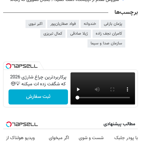
برچسب‌ها
پژمان بازغی
خندوانه
فواد صفاریان‌پور
اکبر نبوی
کامران نجف زاده
ژیلا صادقی
کمال تبریزی
سازمان صدا و سیما
پرکاربردترین چراغ شارژی 2026
که شگفت زده ات میکنه 💡😍
ثبت سفارش
مطالب پیشنهادی
با پودر جلبک
شست و شوی
اگر میخوای
ویدیو هولناک از