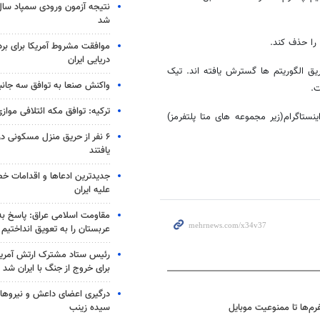
شد
 را حذف کند.
موافقت مشروط آمریکا برای بر
دریایی ایران
طریق الگوریتم ها گسترش یافته اند. تیک
واکنش صنعا به توافق سه جانب
ت.
ترکیه: توافق مکه ائتلافی موازی
تاگرام(زیر مجموعه های متا پلتفرمز)
۶ نفر از حریق منزل مسکونی 
یافتند
جدیدترین ادعاها و اقدامات خ
علیه ایران
مقاومت اسلامی عراق: پاسخ به 
عربستان را به تعویق انداختیم
رئیس ستاد مشترک ارتش آمریکا
برای خروج از جنگ با ایران شد
درگیری اعضای داعش و نیروهای
سیده زینب
فرم‌ها تا ممنوعیت موبایل