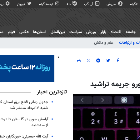
تلگرام
سروش
آی گپ
بله
اینستاگرام
توییتر
روبی
جامعه
اقتصاد
بازار
ورزش
سیاست
بین‌الملل
استان‌ها
عکس
فیلم
مج
ت و ارتباطات
علم و دانش
تازه‌ترین اخبار
جدول زمانی قطع برق استان کرم
شنبه ۱۷مرداد منتشر شد
آرامش جوی در گلستان تا دوشن
از سه‌شنبه
آیت الله حسینی: خبرنگاران خط