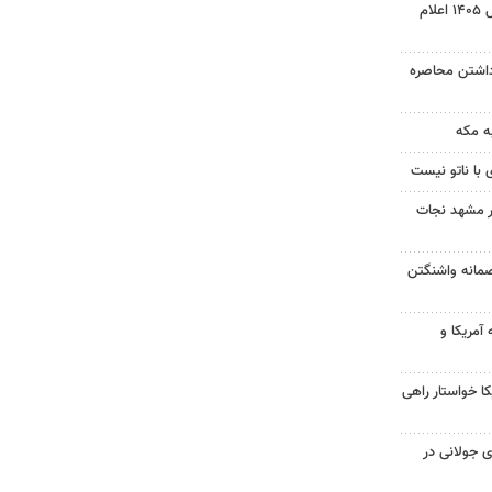
نتیجه آزمون ورودی سمپاد سال ۱۴۰۵ اعلام
داشتن محاصره
ه مکه
 با ناتو نیست
در مشهد نجات
صمانه واشنگتن
آمریکا و
 خواستار راهی
 جولانی در