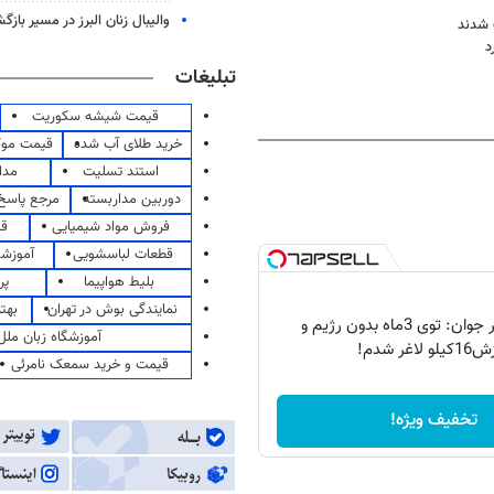
والیبال زنان البرز در مسیر باز
 شدند
د
تبلیغات
قیمت شیشه سکوریت
خرید طلای آب شده
قیمت مو
استند تسلیت
مدا
دوربین مداربسته
مرجع پاسخ 
فروش مواد شیمیایی
قی
قطعات لباسشویی
آموزشگ
بلیط هواپیما
پر
نمایندگی بوش در تهران
بهت
اعتراف دختر جوان: توی 3ماه بدون رژیم و
آموزشگاه زبان ملل
و لاغر شدم!
قیمت و خرید سمعک نامرئی
تخفیف ویژه!