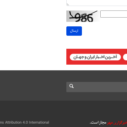
ارسال
 Attribution 4.0 International