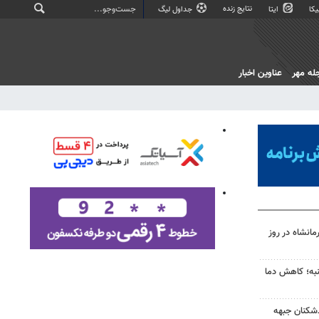
نتایج زنده
کا
ایتا
جداول لیگ
له مهر
عناوین اخبار
انشاه در روز
به؛ کاهش دما
‌شکنان جبهه