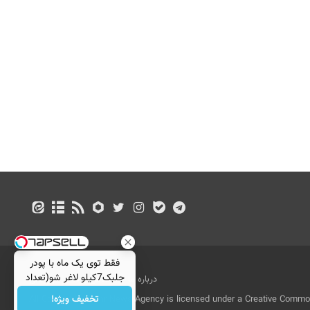
فقط توی یک ماه با پودر
جلبک7کیلو لاغر شو(تعداد
درباره ما
تماس با ما
بازرگانی
محدود)
تخفیف ویژه!
All Content by Mehr News Agency is licensed under a Creative Commons