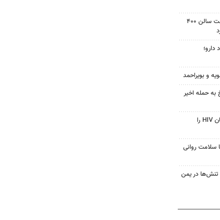
دادگاه آمریکا دستور توقف ساخت سالن ۴۰۰
د
 دارو؛
ویه و بویراحمد
 به حمله اخیر
قرص آزمایشی که می‌تواند درمان HIV را
با سلامت روانی
تنش‌ها در یمن