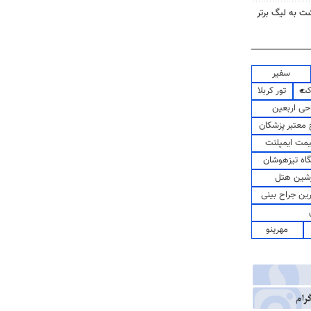
گشت به لیگ برتر
سفیر
کت
تور کربلا
حی اربعین
معتبر پزشکان
مت ایمپلنت
اه تیزهوشان
شین هتل
رین جراح بینی
مهرینو