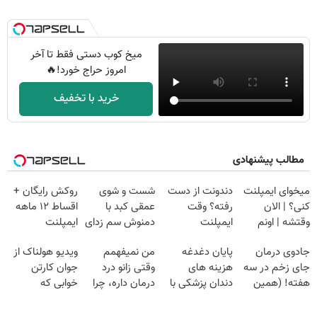
میخ کوب دستی فقط تا آخر
امروز حراج خورد!🔥
خرید با تخفیف
مطالب پیشنهادی
میخوای ایمپلنت
دندونت از دست
شست و شوی
روکش رایگان +
کنی؟ | الان
رفته؟ وقت
عمقی کبد با
اقساط ۱۲ ماهه
وقتشه | اونم
ایمپلنت
دمنوش سم زدای
ایمپلنت
فقط با ۲۵
دیجیتاله
گیاهی
جادوی درمان
پایان دغدغه
من نمیفهمم
ویدیو هولناک از
میلیون تومان!!!
جای زخم در سه
هزینه های
وقتی زانو درد
جوان کارتن
هفته! (همین
دندان پزشکی با
درمان داره، چرا
خوابی که
حالا رایگان
پک سفید کننده
دردش رو داری
میلیاردر شد.
صحبت کنید)
خانگی
تحمل میکنی؟❗
آموزش رایگان