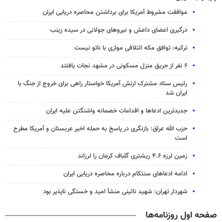
موافقت مشروط آمریکا برای برداشتن محاصره دریایی ایران
درگیری اعضای داعش و نیروهای جولانی در سیده زینب
ترکیه: توافق مکه ائتلافی موازی با ناتو نیست
۶ نفر از حریق منزل مسکونی در مشهد نجات یافتند
رئیس ستاد مشترک ارتش آمریکا خواستار راهی برای خروج از جنگ با
ایران شد
جدیدترین ادعاها و اقدامات خصمانه واشنگتن علیه ایران
حزب الله عراق: بازنگری در پاسخ به حمله اخیر عربستان و آمریکا مطرح
است
زمین لرزه ۴.۶ ریشتری گلباف کرمان را لرزاند
ادامه ادعاهای سنتکام درباره محاصره دریایی ایران
شهردار تهران: شهید نائینی منشأ امید و خستگی‌ ناپذیر بود
صفحه اول روزنامه‌ها