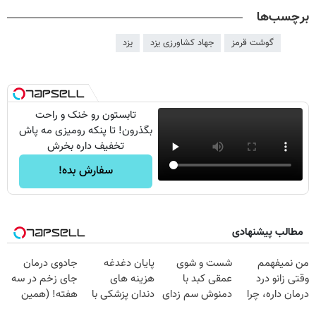
برچسب‌ها
گوشت قرمز
جهاد کشاورزی یزد
یزد
تابستون رو خنک و راحت
بگذرون! تا پنکه رومیزی مه پاش
تخفیف داره بخرش
سفارش بده!
مطالب پیشنهادی
من نمیفهمم
شست و شوی
پایان دغدغه
جادوی درمان
وقتی زانو درد
عمقی کبد با
هزینه های
جای زخم در سه
درمان داره، چرا
دمنوش سم زدای
دندان پزشکی با
هفته! (همین
دردش رو داری
گیاهی
پک سفید کننده
حالا رایگان