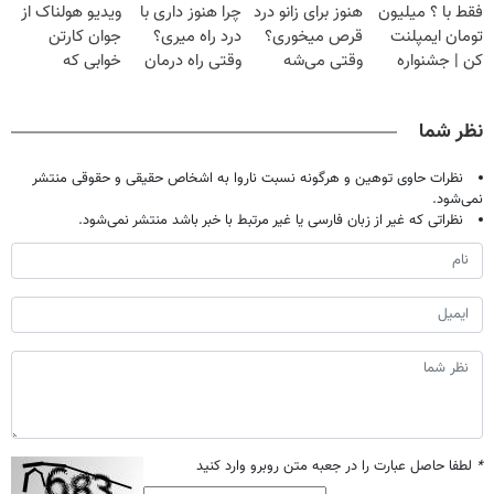
فقط با ؟ میلیون
هنوز برای زانو درد
چرا هنوز داری با
ویدیو هولناک از
تحمل میکنی؟❗
خانگی
صحبت کنید)
تومان ایمپلنت
قرص میخوری؟
درد راه میری؟
جوان کارتن
کن | جشنواره
وقتی می‌شه
وقتی راه درمان
خوابی که
تموم نشه !!!
بدون عمل
جلو پاته!
میلیاردر شد.
درمانش کرد؟؟؟؟
آموزش رایگان
نظر شما
نظرات حاوی توهین و هرگونه نسبت ناروا به اشخاص حقیقی و حقوقی منتشر
نمی‌شود.
نظراتی که غیر از زبان فارسی یا غیر مرتبط با خبر باشد منتشر نمی‌شود.
*
لطفا حاصل عبارت را در جعبه متن روبرو وارد کنید