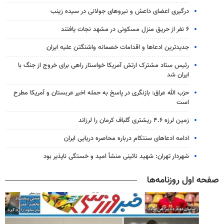
درگیری اعضای داعش و نیروهای جولانی در سیده زینب
۶ نفر از حریق منزل مسکونی در مشهد نجات یافتند
جدیدترین ادعاها و اقدامات خصمانه واشنگتن علیه ایران
رئیس ستاد مشترک ارتش آمریکا خواستار راهی برای خروج از جنگ با
ایران شد
حزب الله عراق: بازنگری در پاسخ به حمله اخیر عربستان و آمریکا مطرح
است
زمین لرزه ۴.۶ ریشتری گلباف کرمان را لرزاند
ادامه ادعاهای سنتکام درباره محاصره دریایی ایران
شهردار تهران: شهید نائینی منشأ امید و خستگی‌ ناپذیر بود
صفحه اول روزنامه‌ها