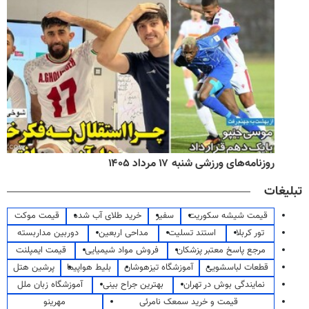
روزنامه‌های ورزشی شنبه ۱۷ مرداد ۱۴۰۵
تبلیغات
قیمت شیشه سکوریت
سفیر
خرید طلای آب شده
قیمت موکت
تور کربلا
استند تسلیت
مداحی اربعین
دوربین مداربسته
مرجع پاسخ معتبر پزشکان
فروش مواد شیمیایی
قیمت ایمپلنت
قطعات لباسشویی
آموزشگاه تیزهوشان
بلیط هواپیما
پرشین هتل
نمایندگی بوش در تهران
بهترین جراح بینی
آموزشگاه زبان ملل
قیمت و خرید سمعک نامرئی
مهرینو