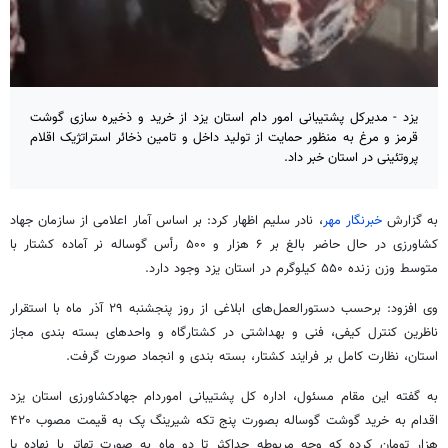
یزد - مدیرکل پشتیبانی امور دام استان یزد از خرید و ذخیره سازی گوشت
قرمز و مرغ به منظور حمایت از تولید داخل و تامین ذخائر استراتژیک اقلام
پروتئینی در استان خبر داد.
به گزارش
خبرنگار مهر
، نادر سلیم اظهار کرد: بر اساس آمار اعلامی از سازمان جهاد
کشاورزی در حال حاضر بالغ بر ۶ هزار و ۵۰۰ رأس گوساله نر آماده کشتار با
متوسط وزن زنده ۵۵۰ کیلوگرم در استان یزد وجود دارد.
وی افزود: برحسب دستورالعمل‌های ابلاغی از روز پنجشنبه ۲۹ آذر ماه با استقرار
ناظرین کنترل کیفی، فنی و بهداشتی در کشتارگاه و واحدهای بسته بندی مجاز
استان، نظارت کامل بر فرایند کشتار، بسته بندی و انجماد صورت گرفت.
به گفته این مقام مسئول، اداره کل پشتیبانی اموردام جهادکشاورزی استان یزد
اقدام به خرید گوشت گوساله بصورت پنج تکه شیرینگ پک به قیمت مصوب ۴۲۰
هزار تومان کرده که وجه مربوطه حداکثر تا دو ماه به صورت تهاتر با نهاده یا