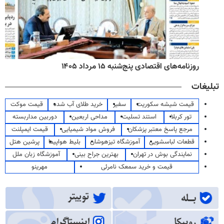
روزنامه‌های اقتصادی پنج‌شنبه ۱۵ مرداد ۱۴۰۵
تبلیغات
قیمت شیشه سکوریت
سفیر
خرید طلای آب شده
قیمت موکت
تور کربلا
استند تسلیت
مداحی اربعین
دوربین مداربسته
مرجع پاسخ معتبر پزشکان
فروش مواد شیمیایی
قیمت ایمپلنت
قطعات لباسشویی
آموزشگاه تیزهوشان
بلیط هواپیما
پرشین هتل
نمایندگی بوش در تهران
بهترین جراح بینی
آموزشگاه زبان ملل
قیمت و خرید سمعک نامرئی
مهرینو