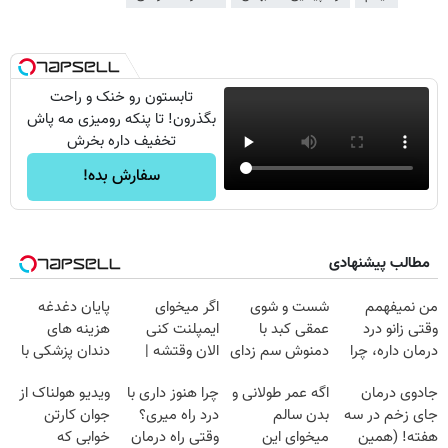
تابستون رو خنک و راحت
بگذرون! تا پنکه رومیزی مه پاش
تخفیف داره بخرش
سفارش بده!
مطالب پیشنهادی
من نمیفهمم
شست و شوی
اگر میخوای
پایان دغدغه
وقتی زانو درد
عمقی کبد با
ایمپلنت کنی
هزینه های
درمان داره، چرا
دمنوش سم زدای
الان وقتشه |
دندان پزشکی با
دردش رو داری
گیاهی
فقط با ۲۵
پک سفید کننده
جادوی درمان
اگه عمر طولانی و
چرا هنوز داری با
ویدیو هولناک از
تحمل میکنی؟❗
میلیون تومان!!!
خانگی
جای زخم در سه
بدن سالم
درد راه میری؟
جوان کارتن
هفته! (همین
میخوای این
وقتی راه درمان
خوابی که