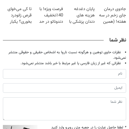
فقط با ۲۵
برگردون
لمینت سفید
| فقط ۲۵
جادوی درمان
پایان دغدغه
فرصت ویژه! با
تا کی می‌خوای
میلیون تومان!!!
(40%off)
میکنه
میلیون !
جای زخم در سه
هزینه های
40٪تخفیف
قرص زانودرد
(40%تخفیف)
هفته! (همین
دندان پزشکی با
دندوناتو در حد
بخوری؟ یکبار
حالا رایگان
پک سفید کننده
کامپوزیت سفید
اصولی درمانش
صحبت کنید)
خانگی
کن
کن
نظر شما
نظرات حاوی توهین و هرگونه نسبت ناروا به اشخاص حقیقی و حقوقی منتشر
نمی‌شود.
نظراتی که غیر از زبان فارسی یا غیر مرتبط با خبر باشد منتشر نمی‌شود.
*
لطفا حاصل عبارت را در جعبه متن روبرو وارد کنید