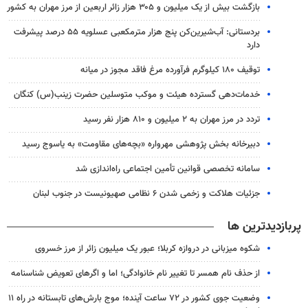
بازگشت بیش از یک میلیون و ۳۰۵ هزار زائر اربعین از مرز مهران به کشور
بردستانی: آب‌شیرین‌کن پنج هزار مترمکعبی عسلویه ۵۵ درصد پیشرفت
دارد
توقیف ۱۸۰ کیلوگرم فرآورده مرغ فاقد مجوز در میانه
خدمات‌دهی گسترده هیئت و موکب متوسلین حضرت زینب(س) کنگان
تردد در مرز مهران به ۲ میلیون و ۸۱۰ هزار نفر رسید
دبیرخانه بخش پژوهشی مهرواره «بچه‌های مقاومت» به یاسوج رسید
سامانه تخصصی قوانین تأمین اجتماعی راه‌اندازی شد
جزئیات هلاکت و زخمی شدن ۶ نظامی صهیونیست در جنوب لبنان
پربازدیدترین ها
شکوه میزبانی در دروازه کربلا؛ عبور یک میلیون زائر از مرز خسروی
از حذف نام همسر تا تغییر نام خانوادگی؛ اما و اگرهای تعویض شناسنامه
وضعیت جوی کشور در ۷۲ ساعت آینده؛ موج بارش‌های تابستانه در راه ۱۱