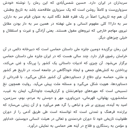
سربداران در ایران دارد. حسین شمس‌آبادی که این رمان را نوشته خودش
سبزواری‌ست و کاملاً روشن است که یک سبزواری علاقه‌مند باشد به تاریخ وطنش.
آن هم چه تاریخی! اصلاً در یک فقره فقط نگاه کنید به عنوان قیام سر به داران.
سر به دار!!! کلی مفهوم انسانی و ملی نهفته در همین سر به دار بودن مقابل
نیروی مهاجم خارجی که نیروهای مغول هستند. یعنی آزادگی و غیرت و استقلال و
خیلی چیزهای دیگر.
این رمان برگزیده دومین جایزه ملی داستان حماسی است که دبیرخانه دائمی در آن
خراسان رضوی قرار دارد. چند سالی هست که در ایران جایزه ملی داستان حماسی
برگزار می‌شود. آن چیزی که ادبیات داستانی یک کشور را پررنگ و غنی می‌کند،
پرداختن به کنش‌های جمعی و ایجاد خودآگاهی در جامعه است، در تاریخ هر کشور
و ملتی، حماسه برای دفاع از دستاوردهای آن کشور شکل می‌گیرد. با قدردانی از
دستاوردها، هویت شکل می‌گیرد و مسئله ملت پیش می‌آید. روایت همچون نخ
تسبیحی است که مهره‌های جواهرنشان و گران‌قیمت جاودانگی، ایمان به غیب،
سلحشوری، پهلوانی، قهرمانی، دین‌باوری، مهر و دوستی به مردم، بوم، سرزمین،
امید به آینده، پیروزی بر شر و تباهی را گرد هم می‌آورد و از آن زینتی می‌سازد که
برازنده فرهنگ و تمدنی است که توانسته است طی طریق آدمی را از دوران
طفولیت تاریخی خود تا دوران خردمندی و تعالی در هیئت انسانی دیوستیز، خداباور
و مؤمن به رستگاری و فلاح در آینه هنر حماسی به نمایش درآورد.