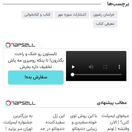
برچسب‌ها
خراسان رضوی
انتشارات سوره مهر
کتاب و کتابخوانی
معرفی کتاب
تابستون رو خنک و راحت
بگذرون! تا پنکه رومیزی مه پاش
تخفیف داره بخرش
سفارش بده!
مطالب پیشنهادی
میخوای ایمپلنت
با این روش توی
این ژل
به بزرگترین
کنی؟ | الان
خونه،سفیدی و
سفیدکننده
جشنواره ایمپلنت
وقتشه | اونم
زیبایی دندوناتو
دندوناتو در حد
تهران سر بزنید !