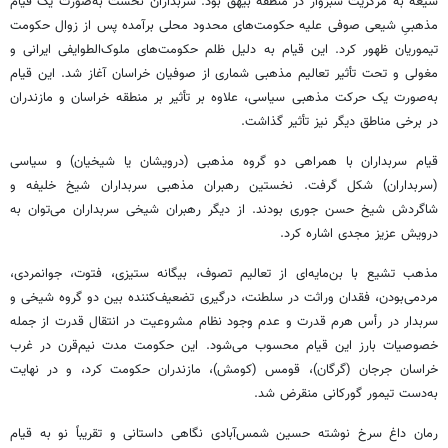
شیعه به مرکزیت سبزوار در منطقه بیهق بود. سربداران نخست به‌صورت یک قیام
مذهبیِ شیعی صوفی علیه حکومت‌های محدود محلی برآمده پس از زوال حکومت
تیموریان ظهور کرد. این قیام به دلیل ظلم حکومت‌های ملوک‌الطوایفی ایرانی و
مغولی و تحت تأثیر تعالیم مذهبی شماری از صوفیان خراسان آغاز شد. این قیام
به‌صورت یک حرکت مذهبی سیاسی، علاوه بر تأثیر بر منطقه خراسان و مازندران
در برخی مناطق دیگر نیز تأثیر گذاشت.
قیام سربداران با همراهی دو گروه مذهبی (درویشان یا شیخیان) و سیاسی
(سربداران) شکل گرفت. نخستین رهبران مذهبی سربداران شیخ خلیفه و
شاگردش شیخ حسن جوری بودند. از دیگر رهبران شیخی سربداران می‌توان به
درویش عزیز مجدی اشاره کرد.
مذهب تشیع با بن‌مایه‌ای از تعالیم تصوف، بیگانه ستیزی، فتوت، جوانمردی،
مردمی‌بودن، فقدان وراثت در سلطنت، درگیری تضعیف‌کننده بین دو گروه شیخی و
سربدار در رأس هرم قدرت و عدم وجود نظام مشروعیت در انتقال قدرت از جمله
خصوصیات بارز این قیام محسوب می‌شود. این حکومت مدت نیم‌قرن در غرب
خراسان جرجان (گرگان)، قومس (کومش)، مازندران حکومت کرد، و در نهایت
به‌دست تیمور گورکانی منقرض شد.
رمان داغ سرخ نوشته حسین شمس‌آبادی نگاهی داستانی و تقریباً نو به قیام