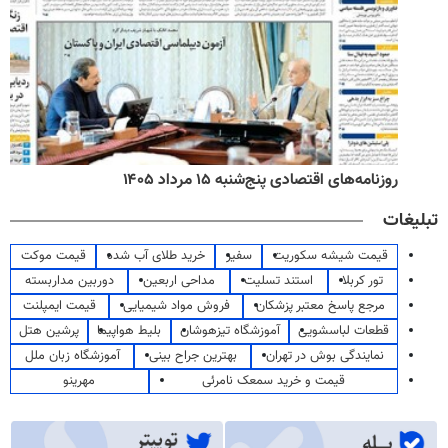
روزنامه‌های اقتصادی پنج‌شنبه ۱۵ مرداد ۱۴۰۵
تبلیغات
قیمت شیشه سکوریت
سفیر
خرید طلای آب شده
قیمت موکت
تور کربلا
استند تسلیت
مداحی اربعین
دوربین مداربسته
مرجع پاسخ معتبر پزشکان
فروش مواد شیمیایی
قیمت ایمپلنت
قطعات لباسشویی
آموزشگاه تیزهوشان
بلیط هواپیما
پرشین هتل
نمایندگی بوش در تهران
بهترین جراح بینی
آموزشگاه زبان ملل
قیمت و خرید سمعک نامرئی
مهرینو