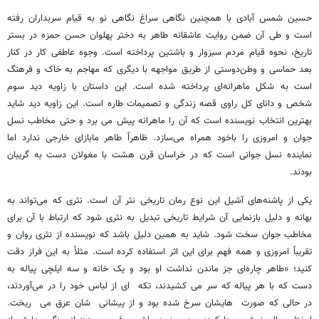
حسین شمس آبادی با همچنین نگاهی سراغ نگاهی نو به قیام سربداران رفته
است و طی آن ضمن روایت عاشقانه طاهر به دختر پهلوان حسن حمزه در بستر
تاریخ، نحوه قیام مردم سبزوار و باشتین پرداخته است. وجوه عاطفی کار در کنار
بعد حماسی و وطن‌دوستی از طریق مواجهه با دیگری که مهاجم به خاک و فرهنگ
است به شکل ماهرانه‌ای پرداخته شده است. این داستان با زاویه دید سوم
شخص و دانای کل راوی قصه زندگی و تصمیمات طاره است. این زاویه دید شاید
بهترین انتخاب نویسنده است که آن را ماهرانه پیش می برد و حتی مخاطب نسل
جوان و امروزی را باخود همراه می‌سازد. ظاهراً طاهر مابازای خارجی ندارد اما
نماینده نسل جوانی است که در خراسان قرن هشت با مغولان دست به گریبان
بودند.
یکی از پاشنه‌های آشیل این نوع رمان تاریخی نثر آن است. نثری که می‌تواند به
بهانه و دلیل بازنمایی آن شرایط تاریخی تبدیل به نثری شود که ارتباط با آن برای
مخاطب جوان سخت شود. شاید به همین دلیل باشد که نویسنده از نثری روان و
تقریباً امروزی و همه فهم برای این اثر استفاده کرده است. مثلاً به این فراز دقت
کنید؛ «طاهر چاره‌ای جز ماندن نداشت او بود و یک خانه و سه ایلچی پیاله به
دست که با هر پیاله که سر می کشیدند، تکه ‌ ای از لباس خود را در می‌آوردند،
در حالی که صورت ‌ هایشان سرخ شده بود و از پیشانی ‌ شان عرق می ‌ ریخت.