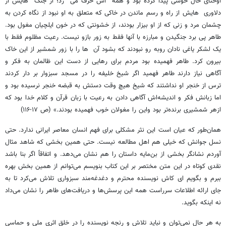
اوختای حال خوشی پیدا کرده بود و همه ‌ اش حرف می ‌ زد؛ از جنگ ‌ هایش از
دلاوری ‌ هایش از راه و رسم ماندن در خاکی که متعلق به او نبود از نگاه کردن به
چشمان مرد و زنی که از او بیزار بودند، از خشونتی که در خون ایلچیان مغول بود.
طاهر پی برد جنگیدن و مبارزه با آنها فقط به زور بازو نیست. رعیت مظلوم فقط با
یک لشکر یاغی نادان روبه رو نبودند که بشود آن ‌ ها را با زور شمشیر از این خاک
بیرون کرد. طاهر فهمیده بود مردم برای رهایی از دست این ظالمان به فکر و
آگاهی نیاز دارند طاهر فهمید اگر شیخ خلیفه را در مسجد سبزوار بر دار کردند
ترس از خنجر او نداشتند که شیخ هیچ وقت دستش به قبضه خنجر نرسیده بود و
اما زبانش فکر و اندیشه‌اش آگاهی دادن به رعیت با زبان قرآن و کلام خدا بود که
ازهر شمشیری برنده‌تر بود واین را مغولان خوب فهمیده بودند.» (ص ۱۷-۱۱۶)
همان‌طور که عیان است این نثر مشکلی برای فهم انسان معاصر ایرانی ندارد. حتی
نسل جوانش که خیلی هم اهل مطالعه نیست. حتی همین بخشی که شاهد مثال
آوردم نشانگر بخشی از بن‌مایه داستان را هم نشان می‌دهد. و اتفاقاً اگر بنا باشد
نقدی کوتاه در این متن مختصر بر این کتاب بنویسم می‌توانم از همین بخش بهره
ببرم و بگویم ای کاش نویسنده محترم و دغدغه‌مند سبزواری تلاش می‌کرد تا به
جای ارائه اطلاعات سرراست همه این پرسش‌ها و دریافت‌های طاهر را نشان می‌داد
نه اینکه بگوید.
به هر حال نمی‌توان و نباید تلاش و رنجه نویسنده را در خلق اثری ملی و حماسی