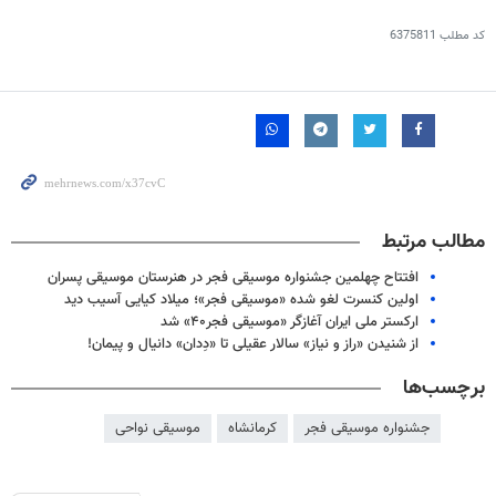
کد مطلب
6375811
مطالب مرتبط
افتتاح چهلمین جشنواره موسیقی فجر در هنرستان موسیقی پسران
اولین کنسرت لغو شده «موسیقی فجر»؛ میلاد کیایی آسیب دید
ارکستر ملی ایران آغازگر «موسیقی فجر۴۰» شد
از شنیدن «راز و نیاز» سالار عقیلی تا «دِدان» دانیال و پیمان!
برچسب‌ها
جشنواره موسیقی فجر
کرمانشاه
موسیقی نواحی