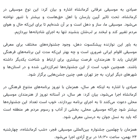
صیادی
به موسیقی عرفانی کرمانشاه اشاره و بیان کرد: این نوع موسیقی در
کرمانشاه، تحت تاثیر آیین
یارسان
یا اهل
حق‌هاست
و بیشتر با تنبور نواخته
می‌شود. موسیقی ما، ساز و
دهل
است و بر آن شده‌ایم تا برای این‌که حال و هوای
مردم تغییر کند و لبخند بر لب‌شان بنشیند تنها به اجرای شادیانه‌ها بپردازیم.
به باور این نوازنده پیشکسوت
دهل
، وجود جشنواره‌های مختلف برای معرفی
موسیقی اقوام ایرانی ضروری است و چه بهتر این‌که مدت این برنامه‌های فرهنگی
افزایش یابد تا هنرمندان، فرصت بیشتری برای ارتباط و شناخت یکدیگر داشته
باشند. همچنین خوب است از این جشنواره‌ها تمرکززدایی شده و در استان‌ها و
شهرهای دیگر ایران، به جز تهران هم، چنین جشن‌هایی برگزار شود.
صیادی
با اشاره به اینکه هر سال، همزمان با نوروز برنامه‌های متنوع فرهنگی در
کرمانشاه اجرا می‌شود، بیان کرد: هر سال، در آستانه نوروز از هنرمندان موسیقی
محلی دعوت می‌کنند تا به اجرای برنامه بپردازند، خوب است تعداد این جشنواره‌ها
بیشتر شود چراکه موسیقی محلی، بخشی از آداب و رسوم مردم هر منطقه است
که باید به نسل جوان به درستی معرفی شود.
همزمان با چهلمین جشنواره بین‌المللی موسیقی فجر، «شب کرمانشاه»، چهارشنبه
۲۴ بهمن، ساعت ۱۸:۳۰ در برج آزادی اجرا می‌شود.