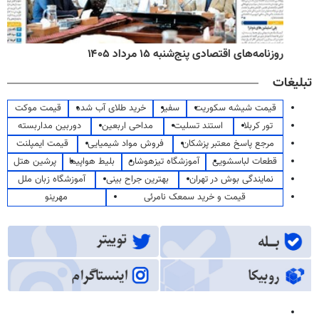
روزنامه‌های اقتصادی پنج‌شنبه ۱۵ مرداد ۱۴۰۵
تبلیغات
قیمت شیشه سکوریت
سفیر
خرید طلای آب شده
قیمت موکت
تور کربلا
استند تسلیت
مداحی اربعین
دوربین مداربسته
مرجع پاسخ معتبر پزشکان
فروش مواد شیمیایی
قیمت ایمپلنت
قطعات لباسشویی
آموزشگاه تیزهوشان
بلیط هواپیما
پرشین هتل
نمایندگی بوش در تهران
بهترین جراح بینی
آموزشگاه زبان ملل
قیمت و خرید سمعک نامرئی
مهرینو