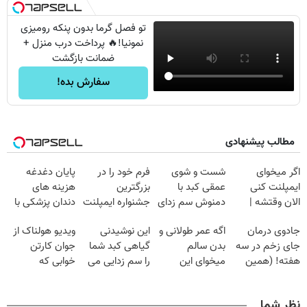
تو فصل گرما بدون پنکه رومیزی
نمونیا!🔥 پرداخت درب منزل +
ضمانت بازگشت
سفارش بده!
مطالب پیشنهادی
اگر میخوای
شست و شوی
فرم خود را در
پایان دغدغه
ایمپلنت کنی
عمقی کبد با
بزرگترین
هزینه های
الان وقتشه |
دمنوش سم زدای
جشنواره ایمپلنت
دندان پزشکی با
فقط با ۲۵
گیاهی
تهران پر کنید ! |
پک سفید کننده
جادوی درمان
اگه عمر طولانی و
این نوشیدنی
ویدیو هولناک از
میلیون تومان!!!
فقط ۲۵ میلیون
خانگی
جای زخم در سه
بدن سالم
گیاهی کبد شما
جوان کارتن
هفته! (همین
میخوای این
را سم زدایی می
خوابی که
حالا رایگان
نوشیدنی رو با
کند (با ضمانت
میلیاردر شد.
صحبت کنید)
تخفیف بخر
مرجوعی)
آموزش رایگان
نظر شما