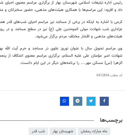
رئیس اداره تبلیغات اسلامی شهرستان بهار از برگزاری مراسم معنوی احیای
شب
داد و افزود: این مراسم‌ها با همکاری هیئت‌های مذهبی، حضور سخنرانان و مدا
کرمی با اشاره به اینکه در برخی از مساجد نیز مراسم احیای شب‌های قدر هم
عزاداری شب شهادت
مولی
الموحدین
علی (
ع)
نیز در سطح مساجد و در روز 
هیئت‌های مذهبی و اقشار مختلف مردم برگزار می‌شود.
وی مراسم تحویل سال با عنوان نوروز علوی در مساجد و حرم آیت الله ب
شهادت امیر مؤمنان علی علیه السلام، برگزاری مراسم معنوی اعتکاف از پنج
الزهرا (
س)
مسکن مهر.... را برنامه‌های دیگر در این ایام دانست.
کد مطلب
6412804
برچسب‌ها
ماه مبارك رمضان
شهرستان بهار
شب قدر