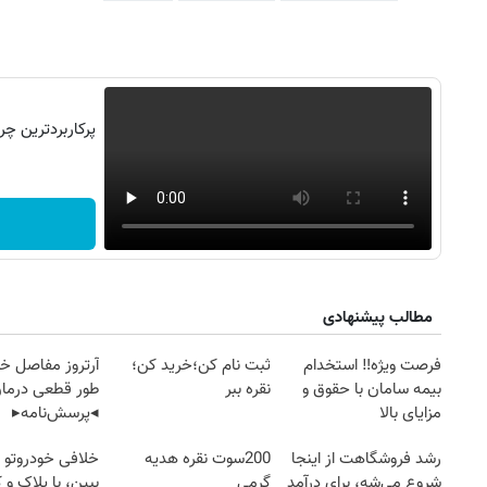
مطالب پیشنهادی
فرصت ویژه‼️ استخدام
ثبت نام کن؛خرید کن؛
آرتروز مفاصل خود
بیمه سامان با حقوق و
نقره ببر
طور قطعی درمان
مزایای بالا
◂پرسش‌نامه▸
روزنامه‌های ورزشی پنج‌شنبه ۱۵ مرداد ۱۴۰۵
روزنام
رشد فروشگاهت از اینجا
200سوت نقره هدیه
خلافی خودروتو ا
شروع می‌شه، برای درآمد
گرمی
ببین، با پلاک و 