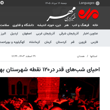
جمعه ۱۶ مرداد ۱۴۰۵
خانه
فرهنگ و ادب
هنر
دين، حوزه، انديشه
دانشگاه و فناوری
سلامت
عناوین اخبار
آذربایجان شرقی
آذربایجان غربی
اصفهان
اردبیل
البرز
فارس
قزوین
قم
کردستان
کرمان
کرمانشاه
کهگیلویه و بویراحمد
استانها
همدان
۲۹ اسفند ۱۴۰۳، ۱۶:۴۹
احیای شب‌های قدر در۱۲۰ نقطه شهرستان بهار