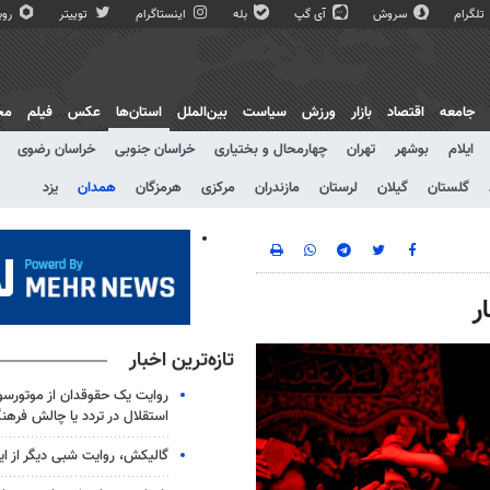
تلگرام
سروش
آی گپ
بله
اینستاگرام
توییتر
روبی
جامعه
اقتصاد
بازار
ورزش
سیاست
بین‌الملل
استان‌ها
عکس
فیلم
مج
ایلام
بوشهر
تهران
چهارمحال و بختیاری
خراسان جنوبی
خراسان رضوی
گلستان
گیلان
لرستان
مازندران
مرکزی
هرمزگان
همدان
یزد
تازه‌ترین اخبار
روایت یک حقوقدان از موتورسوا
استقلال در تردد یا چالش فرهن
گالیکش، روایت شبی دیگر از ا