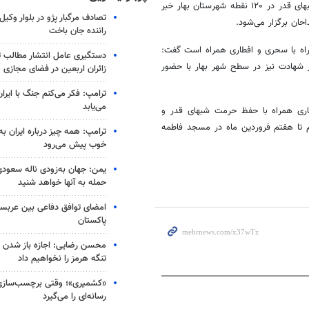
های
قدر در ۱۲۰ نقطه شهرستان بهار خبر
تصادف مرگبار پژو در بلوار وکیل‌
حان برگزار می‌شود.
راننده جان باخت
راه با سحری و افطاری همراه است گفت:
دستگیری عامل انتشار مطالب تو
شهادت نیز در سطح شهر بهار با حضور
زائران اربعین در فضای مجازی
ترامپ: فکر می‌کنم جنگ با ایران
می‌یابد
هاری همراه با حفظ حرمت
شبهای
قدر و
م تا هفتم فروردین ماه در مسجد فاطمه
ترامپ: همه چیز درباره ایران به
خوب پیش می‌رود
یمن: جهان به‌زودی ناله سعودی‌
حمله به آنها خواهد شنید
امضای توافق دفاعی بین عربستا
پاکستان
محسن رضایی: اجازه باز شدن 
تنگه هرمز را نخواهیم داد
«کشمیری»؛ وقتی برچسب‌سازی
رسانه‌ای را می‌گیرد