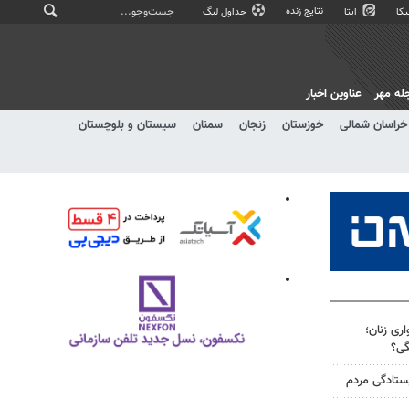
نتایج زنده
کا
ایتا
جداول لیگ
له مهر
عناوین اخبار
خراسان شمالی
خوزستان
زنجان
سمنان
سیستان و بلوچستان
ری زنان؛
گی؟
یستادگی مردم