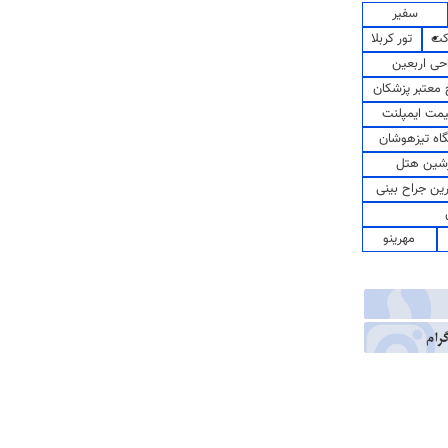
سفیر
کت
تور کربلا
حی اربعین
معتبر پزشکان
مت ایمپلنت
اه تیزهوشان
شین هتل
رین جراح بینی
مهرینو