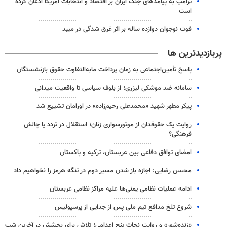
ترامپ به پیامدهای جنگ ایران بر اقتصاد و انتخابات آمریکا اذعان کرده
است
فوت نوجوان دوازده ساله بر اثر غرق شدگی در میبد
پربازدیدترین ها
پاسخ تأمین‌اجتماعی به زمان پرداخت مابه‌التفاوت حقوق بازنشستگان
سامانه ضد موشکی لیزری؛ از بلوف سیاسی تا واقعیت میدانی
پیکر مطهر شهید «محمدعلی رحیم‌زاده» در اورامان تشییع شد
روایت یک حقوقدان از موتورسواری زنان؛ استقلال در تردد یا چالش
فرهنگی؟
امضای توافق دفاعی بین عربستان، ترکیه و پاکستان
محسن رضایی: اجازه باز شدن مسیر دوم در تنگه هرمز را نخواهیم داد
ادامه عملیات نظامی یمنی‌ها علیه مراکز نظامی عربستان
شروع تلخ مدافع تیم ملی پس از جدایی از پرسپولیس
«زنده‌شور» و روایت نجات پنج اعدامی؛ تلاش برای بخشش در آخرین شب