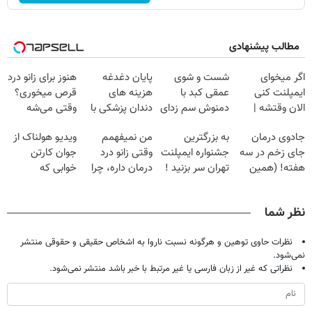
مطالب پیشنهادی
اگر میخوای
شست و شوی
پایان دغدغه
هنوز برای زانو درد
ایمپلنت کنی
عمقی کبد با
هزینه های
قرص میخوری؟
الان وقتشه |
دمنوش سم زدای
دندان پزشکی با
وقتی می‌شه
فقط با ۲۵
گیاهی
پک سفید کننده
بدون عمل
جادوی درمان
به بزرگترین
من نمیفهمم
ویدیو هولناک از
میلیون تومان!!!
خانگی
درمانش کرد؟؟؟؟
جای زخم در سه
جشنواره ایمپلنت
وقتی زانو درد
جوان کارتن
هفته! (همین
تهران سر بزنید !
درمان داره، چرا
خوابی که
حالا رایگان
| فقط ۲۵
دردش رو داری
میلیاردر شد.
صحبت کنید)
میلیون !
تحمل میکنی؟❗
آموزش رایگان
نظر شما
نظرات حاوی توهین و هرگونه نسبت ناروا به اشخاص حقیقی و حقوقی منتشر
نمی‌شود.
نظراتی که غیر از زبان فارسی یا غیر مرتبط با خبر باشد منتشر نمی‌شود.