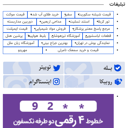
تبلیغات
قیمت شیشه سکوریت
سفیر
خرید طلای آب شده
قیمت موکت
تور کربلا
استند تسلیت
مداحی اربعین
دوربین مداربسته
مرجع پاسخ معتبر پزشکان
فروش مواد شیمیایی
قیمت ایمپلنت
قطعات لباسشویی
آموزشگاه تیزهوشان
بلیط هواپیما
پرشین هتل
نمایندگی بوش در تهران
بهترین جراح بینی
آموزشگاه زبان ملل
قیمت و خرید سمعک نامرئی
مهرینو