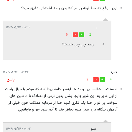
اون موقع که خط لوله رو می‌کشیدن رصد اطلاعاتی دقیق نبود؟
۱۲:۱۲ - ۱۴۰۴/۰۶/۱۴
.
0
2
رصد چی چی هست؟
حمید
۱۳:۲۴ - ۱۴۰۴/۰۶/۱۴
پاسخ
2
4
احسنت. انشاا.... این رصد ها اینقدر ادامه پیدا کنه که مردم با خیال راحت
از این شهر به اون شهر جابجا بشن بدون ترس از تصادف با ماشین های
سوخت بر. تو را خدا یک فکری کنید جدا از سرمایه مملکت خون خیلی از
آدمهای بیگناه داره هدر میره بخاطر چند تا آدم سود جو و قاچاقچی
مینو
۲۰:۰۲ - ۱۴۰۴/۰۶/۱۴