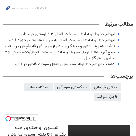
مطالب مرتبط
انهدام خطوط لوله انتقال سوخت قاچاق ۳ کیلومتری در میناب
انهدام خط لوله انتقال سوخت قاچاق به طول ۱۵۰۰ متر در جزیره قشم
توقیف ۵فروند شناور و دستگیری ۱۰نفر از سرکردگان قاچاقچیان در میناب
جمع آوری ۷۵ کیلومتر خطوط لوله انتقال سوخت قاچاق/کشف بیش از ۳
میلیون لیتر گازوییل
کشف و انهدام خط لوله ۶۰۰۰ متری انتقال سوخت قاچاق در قشم
برچسب‌ها
مجتبی قهرمانی
دادگستری هرمزگان
دستگاه قضایی
قاچاق سوخت
تابستون رو خنک و راحت
بگذرون! تا پنکه رومیزی مه پاش