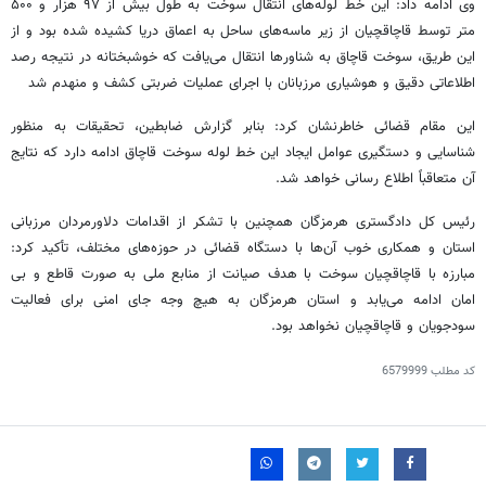
وی ادامه داد: این خط لوله‌های انتقال سوخت به طول بیش از ۹۷ هزار و ۵۰۰
متر توسط قاچاقچیان از زیر ماسه‌های ساحل به اعماق دریا کشیده شده بود و از
این طریق، سوخت قاچاق به شناورها انتقال می‌یافت که خوشبختانه در نتیجه رصد
اطلاعاتی دقیق و هوشیاری مرزبانان با اجرای عملیات ضربتی کشف و منهدم شد
این مقام قضائی خاطرنشان کرد: بنابر گزارش ضابطین، تحقیقات به منظور
شناسایی و دستگیری عوامل ایجاد این خط لوله سوخت قاچاق ادامه دارد که نتایج
آن متعاقباً اطلاع رسانی خواهد شد.
رئیس کل دادگستری هرمزگان همچنین با تشکر از اقدامات دلاورمردان مرزبانی
استان و همکاری خوب آن‌ها با دستگاه قضائی در حوزه‌های مختلف، تأکید کرد:
مبارزه با قاچاقچیان سوخت با هدف صیانت از منابع ملی به صورت قاطع و بی
امان ادامه می‌یابد و استان هرمزگان به هیچ وجه جای امنی برای فعالیت
سودجویان و قاچاقچیان نخواهد بود.
کد مطلب
6579999