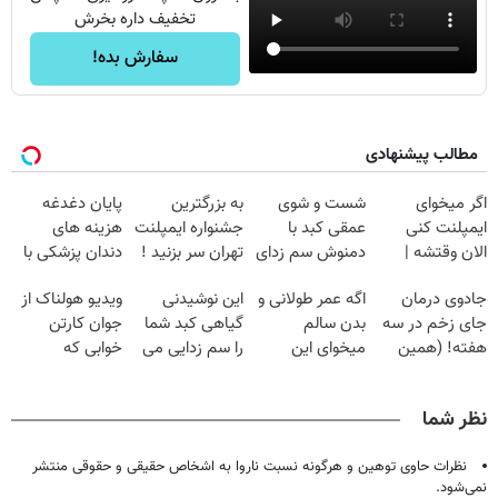
تخفیف داره بخرش
سفارش بده!
مطالب پیشنهادی
اگر میخوای
شست و شوی
به بزرگترین
پایان دغدغه
ایمپلنت کنی
عمقی کبد با
جشنواره ایمپلنت
هزینه های
الان وقتشه |
دمنوش سم زدای
تهران سر بزنید !
دندان پزشکی با
فقط با ۲۵
گیاهی
| فقط ۲۵
پک سفید کننده
جادوی درمان
اگه عمر طولانی و
این نوشیدنی
ویدیو هولناک از
میلیون تومان!!!
میلیون !
خانگی
جای زخم در سه
بدن سالم
گیاهی کبد شما
جوان کارتن
هفته! (همین
میخوای این
را سم زدایی می
خوابی که
حالا رایگان
نوشیدنی رو با
کند (با ضمانت
میلیاردر شد.
صحبت کنید)
تخفیف بخر
مرجوعی)
آموزش رایگان
نظر شما
نظرات حاوی توهین و هرگونه نسبت ناروا به اشخاص حقیقی و حقوقی منتشر
نمی‌شود.