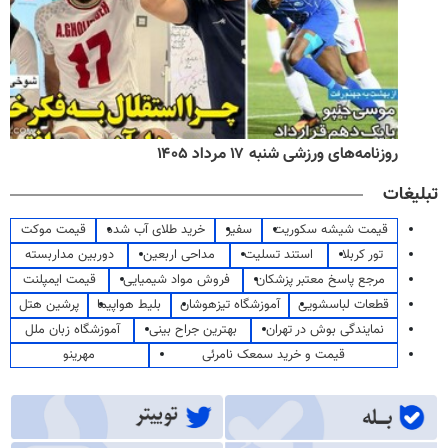
روزنامه‌های ورزشی شنبه ۱۷ مرداد ۱۴۰۵
تبلیغات
قیمت شیشه سکوریت
سفیر
خرید طلای آب شده
قیمت موکت
تور کربلا
استند تسلیت
مداحی اربعین
دوربین مداربسته
مرجع پاسخ معتبر پزشکان
فروش مواد شیمیایی
قیمت ایمپلنت
قطعات لباسشویی
آموزشگاه تیزهوشان
بلیط هواپیما
پرشین هتل
نمایندگی بوش در تهران
بهترین جراح بینی
آموزشگاه زبان ملل
قیمت و خرید سمعک نامرئی
مهرینو