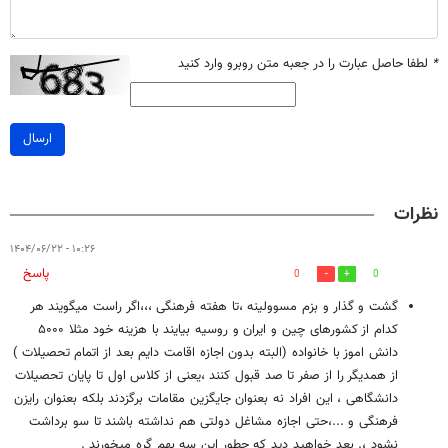
*
لطفا حاصل عبارت را در جعبه متن روبرو وارد کنید
ارسال
نظرات
۱۰:۲۶ - ۱۴۰۴/۰۶/۲۲
پاسخ
0
0
گشت و گذار و بزم مسوولینه ،تا هفته فرهنگی ،،،اگر راست میگویند هر
کدام از کشورهای چین و ایران و روسیه بیایند با هزینه خود مثلا ۵۰۰۰
دانش اموز با خانواده (البته بدون اجازه اقامت دایم بعد از اتمام تحصیلات )
از همدیگر را از صفر تا صد قبول کنند ،یعنی از کلاس اول تا پایان تحصیلات
دانشگاهی ، این افراد نه بعنوان جایگزین مقامات برگزدند بلکه بعنوان رایزن
فرهنگی و ...‌،حتی اجازه مشاغل دولتی هم نداشته باشند تا سو برداشت
نشود ،. بعد خواهید دید که چطور این سه بهم گره میخورند .