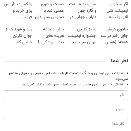
اگر میخوای
مس، نقره، نفت
شست و شوی
والکس: بازار امن
ایمپلنت کنی
و گاز؛ چهار
عمقی کبد با
برای خرید و
الان وقتشه |
دارایی جهانی در
دمنوش سم زدای
فروش
فقط با ۲۵
یک سبد
گیاهی
دارایی‌های
جادوی درمان
به بزرگترین
پایان دغدغه
ویدیو هولناک از
میلیون تومان!!!
دیجیتال
جای زخم در سه
جشنواره ایمپلنت
هزینه های
جوان کارتن
هفته! (همین
تهران سر بزنید !
دندان پزشکی با
خوابی که
حالا رایگان
| فقط ۲۵
پک سفید کننده
میلیاردر شد.
صحبت کنید)
میلیون !
خانگی
آموزش رایگان
نظر شما
نظرات حاوی توهین و هرگونه نسبت ناروا به اشخاص حقیقی و حقوقی منتشر
نمی‌شود.
نظراتی که غیر از زبان فارسی یا غیر مرتبط با خبر باشد منتشر نمی‌شود.