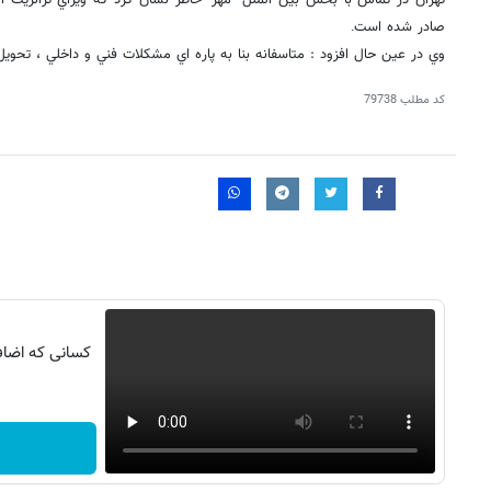
تهران در تماس با بخش بين الملل "مهر" خاطر نشان كرد كه ويزاي ترانزيت ا
صادر شده است
.
وي در عين حال افزود : متاسفانه بنا به پاره اي مشكلات فني و داخلي ، تحويل 
کد مطلب
79738
کسانی که اضافه