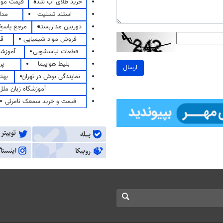
خرید طلای آب شده
قیمت مو
استند تسلیت
مدا
دوربین مداربسته
مرجع پاسخ 
فروش مواد شیمیایی
قی
قطعات لباسشویی
آموزشگ
بلیط هواپیما
پر
ارسال
نمایندگی بوش در تهران
بهت
آموزشگاه زبان ملل
قیمت و خرید سمعک نامرئی