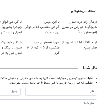
مطالب پیشنهادی
درمان زانو درد، بدون
با این روش
تا کی می‌خوای 
هیچگونه عوارض در منزل
گیاهی،تناسب اندام دیگر
زانودرد بخوری؟ ی
(◂پرسش‌نامه)
رویا نیست
اصولی درمانش 
ترید XAUUSD با اسپرد از
خرید شمش پلمپ
خلافی خودروتو ا
صفر پیپ
طلاسی، از ۰.۵ گرم تا ۱۰
ببین، با پلاک و 
گرم
بدون نیاز به مرا
حضوری
نظر شما
نظرات حاوی توهین و هرگونه نسبت ناروا به اشخاص حقیقی و حقوقی منتشر 
۱۴
روزنامه‌های صبح پنج‌شنبه ۱۵ مرداد ۱۴۰۵
روزنام
نظراتی که غیر از زبان فارسی یا غیر مرتبط با خبر باشد منتشر نمی‌شود.