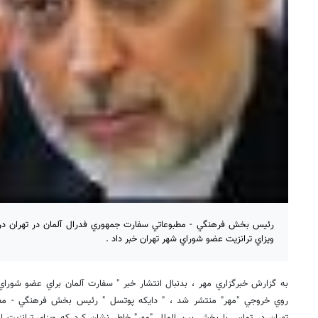
رئيس بخش فرهنگي - مطبوعاتي سفارت جمهوري فدرال آلمان در تهران در ت
ويزاي ترانزيت عضو شوراي شهر تهران خبر داد .
به گزارش خبرگزاري مهر ، بدنبال انتشار خبر " سفارت آلمان براي عضو شوراي 
روي خروجي "مهر" منتشر شد ، " دايكه پوتسل " رئيس بخش فرهنگي - مطب