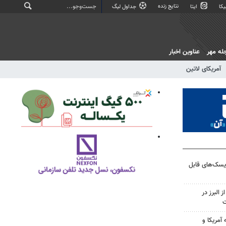
نتایج زنده
کا
ایتا
جداول لیگ
له مهر
عناوین اخبار
آمریکای لاتین
ریسک‌های قابل
 البرز در
ت
آمریکا و