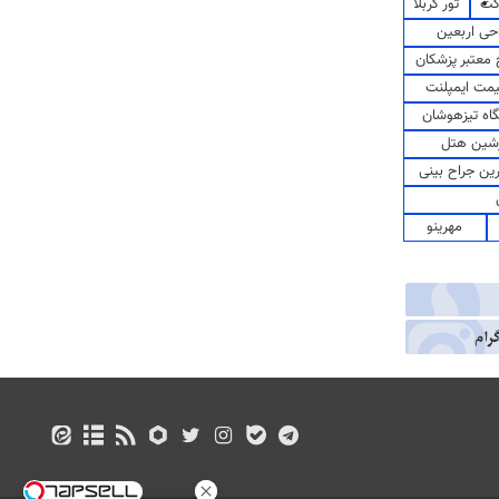
کت
تور کربلا
حی اربعین
معتبر پزشکان
مت ایمپلنت
اه تیزهوشان
شین هتل
رین جراح بینی
مهرینو