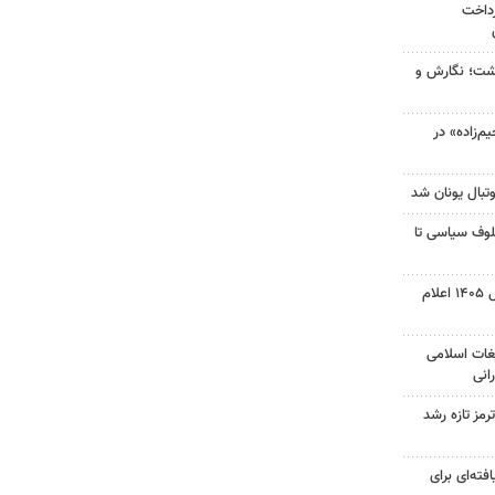
رداخت
زگشت؛ نگارش و
‌زاده» در
تبال یونان شد
لوف سیاسی تا
نتیجه آزمون ورودی سمپاد سال ۱۴۰۵ اعلام
غات اسلامی
انی
رمز تازه رشد
فته‌ای برای