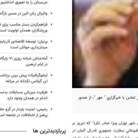
عربستان را به تعویق انداختیم
والیبال زنان البرز در مسیر باز
فراهم‌کردن بستر مناسب برای ف
ورزشکاران همدان اولویت است
پرنیان: توسعه اقتصادی آذربایج
میدان‌داری جوانان است
آماده‌باش شب
در ایام اربعین
تن گیلاس تکدانه در مراغه
ظرفیت میزبانی مسابقات بدنس
ماس با خبرگزاري " مهر "، از صدور
اندام در همدان وجود دارد
رحیمی: امنیت پایدار در گرو ح
پرهیز از اختلافات در جامعه اس
شهر تهران ويزا صادر نكرد" كه ديروز بر
پربازدیدترین ها
وعاتي سفارت جمهوري فدرال آلمان در