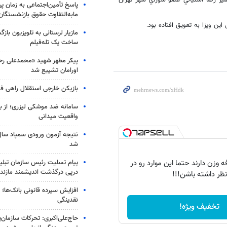
مير رضا آشتياني عضو شوراي شهر تهران
پاسخ تأمین‌اجتماعی به زمان پ
مابه‌التفاوت حقوق بازنشستگان
اين ويزا به تعويق افتاده بود
.
مازیار لرستانی به تلویزیون با
ساخت یک تله‌فیلم
پیکر مطهر شهید «محمدعلی رحیم
اورامان تشییع شد
بازیکن خارجی استقلال راهی فو
سامانه ضد موشکی لیزری؛ از ب
واقعیت میدانی
شد
 وزن دارند حتما این موارد رو در
پیام تسلیت رئیس سازمان تبلی
درپی درگذشت اندیشمند مازندر
نظر داشته باشن!!!
افزایش سپرده قانونی بانک‌ها؛ ت
نقدینگی
تخفیف ویژه!
حاج‌علی‌اکبری: تحرکات سازمان‌یا