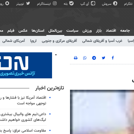
تلگرام
سروش
آی گپ
بله
اینستاگرام
توییتر
روبی
جامعه
اقتصاد
بازار
ورزش
سیاست
بین‌الملل
استان‌ها
عکس
فیلم
مج
اسیا
غرب آسیا و آفریقای شمالی
آفریقای مرکزی و جنوبی
اروپا
آمریکای شمالی
تازه‌ترین اخبار
اقتصاد آمریکا نیز با فشارها و 
توجهی مواجه است
داعی:تیم های والیبال بیشتری از
لیگ‌های کشوری خواهیم داش
مقاومت اسلامی عراق: پاسخ به 