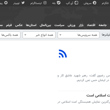
تلگرام
سروش
آی گپ
بله
اینستاگرام
توییتر
روبی
جامعه
اقتصاد
بازار
ورزش
سیاست
بین‌الملل
استان‌ها
عکس
فیلم
مج
یلترها
همه سرویس‌ها
همه انواع خبر
همه باکس‌ها
قدس رضوی گفت: رهبر شهید عاشق کار و
در ایشان حس نمی کردیم.
ت اسلامی است
رگترین نمایش همبستگی امت اسلامی در