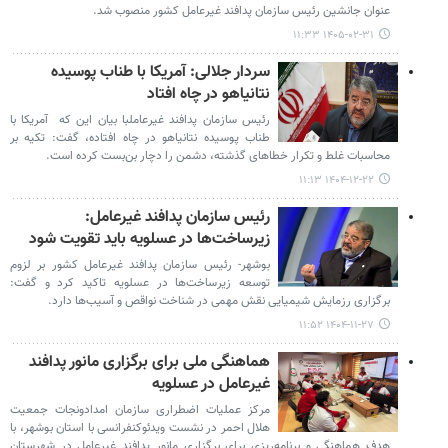
عنوان جانشین رئیس سازمان پدافند غیرعامل کشور منصوب شد.
۱۴۰۵-۰۲-۳۱ ۱۱:۳۳
سردار جلالی: آمریکا با طناب پوسیده
نتانیاهو در چاه افتاد
رئیس سازمان پدافند غیرعاملبا بیان این که آمریکا با
طناب پوسیده نتانیاهو در چاه افتاده، گفت: تکیه بر
محاسبات غلط و تکرار خطاهای گذشته، دشمن را دچار بن‌بست کرده است.
۱۴۰۴-۱۲-۲۲ ۱۱:۱۳
رئیس سازمان پدافند غیرعامل:
زیرساخت‌ها در عسلویه باید تقویت شود
بوشهر- رئیس سازمان پدافند غیرعامل کشور بر لزوم
توسعه زیرساخت‌ها در عسلویه تاکید کرد و گفت:
برگزاری رزمایش شیمیایی نقش مهمی در شناخت نواقص و آسیب‌ها دارد.
۱۴۰۴-۱۱-۲۷ ۱۱:۵۲
هماهنگی ملی برای برگزاری مانور پدافند
غیرعامل در عسلویه
مرکز عملیات اضطراری سازمان امدادونجات جمعیت
هلال احمر در نشست ویدئوکنفرانسی با استان بوشهر، با
هدف هماهنگی و برنامه‌ریزی برای برگزاری مانور پدافند غیرعامل در شهرستان