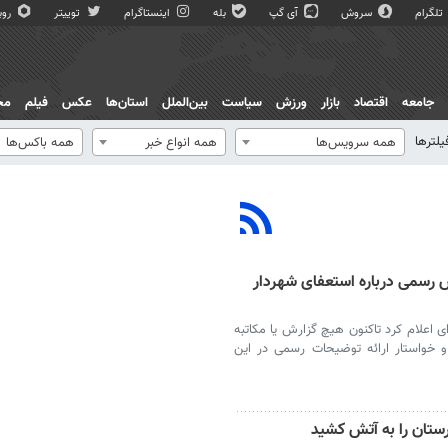
تلگرام
سروش
آی گپ
بله
اینستاگرام
توییتر
روبی
جامعه
اقتصاد
بازار
ورزش
سیاست
بین‌الملل
استان‌ها
عکس
فیلم
مج
یلترها
همه سرویس‌ها
همه انواع خبر
همه باکس‌ها
رش رسمی درباره استعفای شهردار
‌ای اعلام کرد تاکنون هیچ گزارش یا مکاتبه
و خواستار ارائه توضیحات رسمی در این
رستان را به آتش کشید