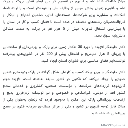
مراکز شناخته شده علم و فناوری در تقسیم کار ملی ایفای نقش می‌کند و پارک
علم و فناوری زنجان بخش مهمی از وظایف ملی را عهده‌دار است و با ارائه فضا،
امکانات و مشاوره برای شرکت‌ها، هسته‌های فناور، صاحبان اختراع و ابتکار و
فارغ‌التحصیلان رشته‌های مختلف در صدد است تا فضای کسب و کار در استان را
با پیش‌بینی اشتغال فناورانه بیش از 5 هزار نفر در پارک، به سمت مشاغل
دانش‌پایه سوق دهد.
دکتر خاوندگار افزود: با تهیه 30 هکتار زمین برای پارک و بهره‌برداری از ساختمانی
با زیربنای 5 ‌هزار مترمربع و اشتغال بیش از 200 نفر در فناوری‌های پیشرفته
توانسته‌ایم فضای مناسبی برای فناوران استان ایجاد کنیم.
دکتر خاوندگار با بیان اینکه کسب و کارهای شکل گرفته در پارک ردیف‌های شغلی
جدیدی را ایجاد می‌کنند که تاکنون در کشور سابقه نداشته است، افزود: حجم
قابل‌توجه قراردادهای شرکت‌ها با مؤسسات صنعتی، کشاروزی و خدماتی سطح
کشور اعم از دولتی، غیرانتفاعی و خصوصی و نیز تولیدات نرم‌افزاری بدیع و
ارتباطات بین‌المللی پارک این امکان را به‌وجود آورده که زنجان به‌عنوان یکی از
مراکز قابل توجه فناوری در کشور و یکی از مراکز منطقه‌ای سرمایه فکری در سطح
بین‌المللی شناخته شود.
کد مطلب
1357999