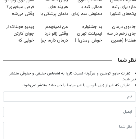
اشتراک الماس
شست و شوی
پایان دغدغه
هنوز برای زانو درد
ماز: برای رتبه
عمقی کبد با
هزینه های
قرص میخوری؟
یک‌های کنکور!
دمنوش سم زدای
دندان پزشکی با
وقتی می‌شه
گیاهی
پک سفید کننده
بدون عمل
جادوی درمان
به جشنواره
من نمیفهمم
ویدیو هولناک از
خانگی
درمانش کرد؟؟؟؟
جای زخم در سه
ایمپلنت تهران
وقتی زانو درد
جوان کارتن
هفته! (همین
خوش اومدی! |
درمان داره، چرا
خوابی که
حالا رایگان
فرصت محدوده!
دردش رو داری
میلیاردر شد.
صحبت کنید)
مشاوره رایگان
تحمل میکنی؟❗
آموزش رایگان
نظر شما
بگیر!
نظرات حاوی توهین و هرگونه نسبت ناروا به اشخاص حقیقی و حقوقی منتشر
نمی‌شود.
نظراتی که غیر از زبان فارسی یا غیر مرتبط با خبر باشد منتشر نمی‌شود.