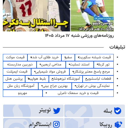
روزنامه‌های ورزشی شنبه ۱۷ مرداد ۱۴۰۵
تبلیغات
قیمت شیشه سکوریت
سفیر
خرید طلای آب شده
قیمت موکت
تور کربلا
استند تسلیت
مداحی اربعین
دوربین مداربسته
مرجع پاسخ معتبر پزشکان
فروش مواد شیمیایی
قیمت ایمپلنت
قطعات لباسشویی
آموزشگاه تیزهوشان
بلیط هواپیما
پرشین هتل
نمایندگی بوش در تهران
بهترین جراح بینی
آموزشگاه زبان ملل
قیمت و خرید سمعک نامرئی
مهرینو