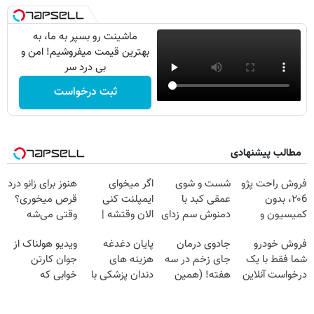
ماشینت رو بسپر به ما، به
بهترین قیمت میفروشیم! امن و
بی درد سر
ثبت درخواست
مطالب پیشنهادی
فروش راحت پژو
شست و شوی
اگر میخوای
هنوز برای زانو درد
۲۰6، بدون
عمقی کبد با
ایمپلنت کنی
قرص میخوری؟
کمیسیون و
دمنوش سم زدای
الان وقتشه |
وقتی می‌شه
دردسر
گیاهی
فقط با ۲۵
بدون عمل
فروش خودرو
جادوی درمان
پایان دغدغه
ویدیو هولناک از
میلیون تومان!!!
درمانش کرد؟؟؟؟
شما فقط با یک
جای زخم در سه
هزینه های
جوان کارتن
درخواست آنلاین
هفته! (همین
دندان پزشکی با
خوابی که
✔
حالا رایگان
پک سفید کننده
میلیاردر شد.
صحبت کنید)
خانگی
آموزش رایگان