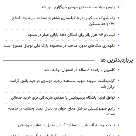
رئیس بنیاد مستضعفان مهمان خبرگزاری مهر شد
یک شهرک مسکونی در ۱۵کیلومتری شاهرود ساخته می‌شود؛ افتتاح
۲۴۰واحد مسکن
ثبت‌نام ۸۶ هزار زائر برای اسکان دهه پایانی صفر در مشهد
نگهداری سگ‌های بدون صاحب در محدوده پارک ملی بوجاق ممنوع است
پربازدیدترین ها
کامیون با راننده ۸ ساله در اصفهان توقیف شد
گرامیداشت سپهبد شهید سیدعبدالرحیم موسوی در حرم بانوی کرامت
برگزار شد
توافق اولیه باشگاه پرسپولیس با همتای مازندرانی برای خرید جنجالی
رژیم صهیونیستی در قتل مداح جوان به دنبال ایجاد وحشت در جامعه
است
تمجید رسانه آلبانیایی از عملکرد آسانی مقابل استقلال خوزستان