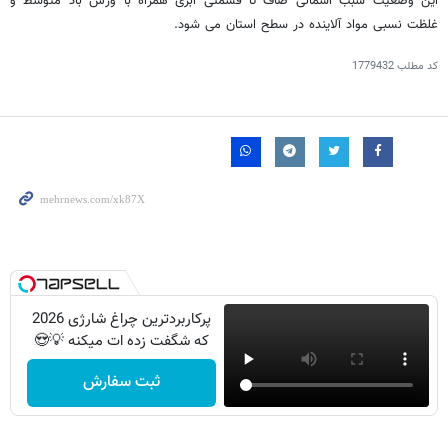
این وضعیت سبب آسمانی صاف تا قسمتی ابری همراه با وزش باد متوسط و
غلظت نسبی مواد آلاینده در سطح استان می شود.
کد مطلب
1779432
پرکاربردترین چراغ شارژی 2026
که شگفت زده ات میکنه 💡😍
ثبت سفارش