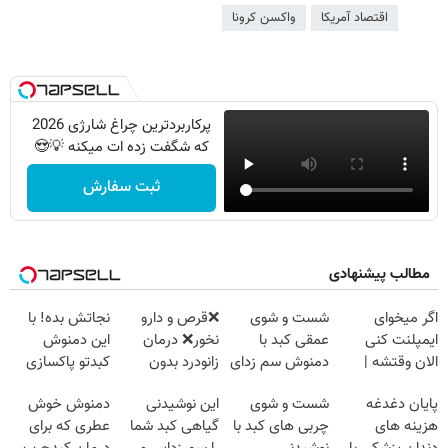
اقتصاد آمریکا
واکسن کرونا
پرکاربردترین چراغ شارژی 2026
که شگفت زده ات میکنه 💡😍
ثبت سفارش
مطالب پیشنهادی
اگر میخوای
شست و شوی
❌قرص‌ و دارو
نجاتش بده! با
ایمپلنت کنی
عمقی کبد با
نخور❌ درمان
این دمنوش
الان وقتشه |
دمنوش سم زدای
زانودرد بدون
کبدتو پاکسازی
فقط با ۲۵
گیاهی
قرص
کن+ضمانت
پایان دغدغه
شست و شوی
این نوشیدنی
دمنوش خوش
میلیون تومان!!!
مرجوعی
هزینه های
چربی های کبد با
گیاهی کبد شما
عطری که برای