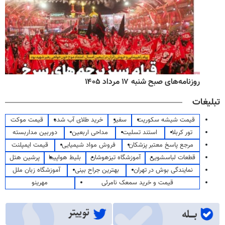
روزنامه‌های صبح شنبه ۱۷ مرداد ۱۴۰۵
تبلیغات
قیمت شیشه سکوریت
سفیر
خرید طلای آب شده
قیمت موکت
تور کربلا
استند تسلیت
مداحی اربعین
دوربین مداربسته
مرجع پاسخ معتبر پزشکان
فروش مواد شیمیایی
قیمت ایمپلنت
قطعات لباسشویی
آموزشگاه تیزهوشان
بلیط هواپیما
پرشین هتل
نمایندگی بوش در تهران
بهترین جراح بینی
آموزشگاه زبان ملل
قیمت و خرید سمعک نامرئی
مهرینو