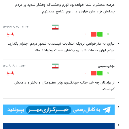
عرصه محشر با شما خواهدبود تورم وحشتناک وفشار شدید بر مردم
پیدایش بز ه های فراوان و... یوم لاینفع معذرتهم
۲۱:۴۴ - ۱۳۹۹/۱۲/۳۰
پاسخ
0
0
نیازی به عذرخواهی نزدیک انتخابات نیست.به شعور مردم اجترام بگذارید
مردم ایران خدمات شما رو یادشان هست وخواهد ماند.
مهدی نسیمی
۰۱:۴۶ - ۱۴۰۰/۰۱/۰۱
پاسخ
0
0
از برادرتان چه خبر جناب جهانگیری، وزیر مظلومتان و دختر و دامادش
کجاست.