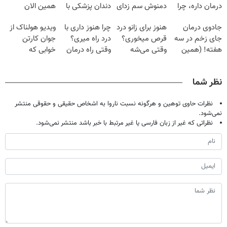
درمان داره، چرا
دمنوش سم زدای
دندان پزشکی با
همین الان
دردش رو داری
گیاهی
پک سفید کننده
وقتشه | فقط با
جادوی درمان
هنوز برای زانو درد
چرا هنوز داری با
ویدیو هولناک از
تحمل میکنی؟❗
خانگی
۲۵ میلیون
جای زخم در سه
قرص میخوری؟
درد راه میری؟
جوان کارتن
تومان!!!
هفته! (همین
وقتی می‌شه
وقتی راه درمان
خوابی که
حالا رایگان
بدون عمل
جلو پاته!
میلیاردر شد.
صحبت کنید)
درمانش کرد؟؟؟؟
آموزش رایگان
نظر شما
نظرات حاوی توهین و هرگونه نسبت ناروا به اشخاص حقیقی و حقوقی منتشر
نمی‌شود.
نظراتی که غیر از زبان فارسی یا غیر مرتبط با خبر باشد منتشر نمی‌شود.