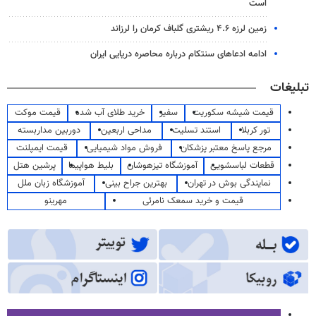
است
زمین لرزه ۴.۶ ریشتری گلباف کرمان را لرزاند
ادامه ادعاهای سنتکام درباره محاصره دریایی ایران
تبلیغات
قیمت شیشه سکوریت
سفیر
خرید طلای آب شده
قیمت موکت
تور کربلا
استند تسلیت
مداحی اربعین
دوربین مداربسته
مرجع پاسخ معتبر پزشکان
فروش مواد شیمیایی
قیمت ایمپلنت
قطعات لباسشویی
آموزشگاه تیزهوشان
بلیط هواپیما
پرشین هتل
نمایندگی بوش در تهران
بهترین جراح بینی
آموزشگاه زبان ملل
قیمت و خرید سمعک نامرئی
مهرینو