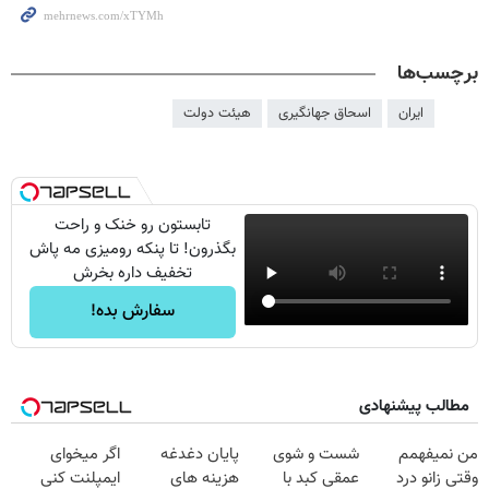
برچسب‌ها
ایران
اسحاق جهانگیری
هیئت دولت
تابستون رو خنک و راحت
بگذرون! تا پنکه رومیزی مه پاش
تخفیف داره بخرش
سفارش بده!
مطالب پیشنهادی
من نمیفهمم
شست و شوی
پایان دغدغه
اگر میخوای
وقتی زانو درد
عمقی کبد با
هزینه های
ایمپلنت کنی