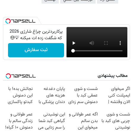
پرکاربردترین چراغ شارژی 2026
که شگفت زده ات میکنه 💡😍
ثبت سفارش
مطالب پیشنهادی
اگر میخوای
شست و شوی
پایان دغدغه
نجاتش بده! با
ایمپلنت کنی
عمقی کبد با
هزینه های
این دمنوش
الان وقتشه |
دمنوش سم زدای
دندان پزشکی با
کبدتو پاکسازی
فقط با ۲۵
گیاهی
پک سفید کننده
کن+ضمانت
شست و شوی
اگه عمر طولانی و
این نوشیدنی
عمر طولانی و
میلیون تومان!!!
خانگی
مرجوعی
چربی های کبد با
بدن سالم
گیاهی کبد شما
زندگی سالم با
نوشیدنی
میخوای این
را سم زدایی می
دمنوش ۱۰ گیاه!