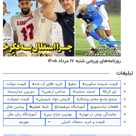
روزنامه‌های ورزشی شنبه ۱۷ مرداد ۱۴۰۵
تبلیغات
قیمت شیشه سکوریت
سفیر
خرید طلای آب شده
قیمت موکت
تور کربلا
استند تسلیت
مداحی اربعین
دوربین مداربسته
مرجع پاسخ معتبر پزشکان
فروش مواد شیمیایی
قیمت ایمپلنت
قطعات لباسشویی
آموزشگاه تیزهوشان
بلیط هواپیما
پرشین هتل
نمایندگی بوش در تهران
بهترین جراح بینی
آموزشگاه زبان ملل
قیمت و خرید سمعک نامرئی
مهرینو