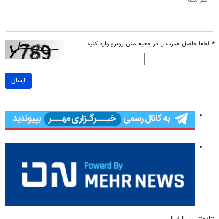
*
لطفا حاصل عبارت را در جعبه متن روبرو وارد کنید
ارسال