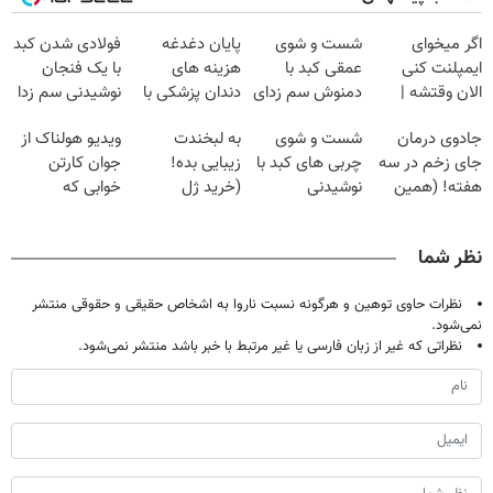
اگر میخوای
شست و شوی
پایان دغدغه
فولادی شدن کبد
ایمپلنت کنی
عمقی کبد با
هزینه های
با یک فنجان
الان وقتشه |
دمنوش سم زدای
دندان پزشکی با
نوشیدنی سم زدا
فقط با ۲۵
گیاهی
پک سفید کننده
جادوی درمان
شست و شوی
به لبخندت
ویدیو هولناک از
میلیون تومان!!!
خانگی
جای زخم در سه
چربی های کبد با
زیبایی بده!
جوان کارتن
هفته! (همین
نوشیدنی
(خرید ژل
خوابی که
حالا رایگان
گیاهی(55%تخفیف)
سفیدکننده
میلیاردر شد.
صحبت کنید)
دندان
آموزش رایگان
نظر شما
با40%تخفیف)
نظرات حاوی توهین و هرگونه نسبت ناروا به اشخاص حقیقی و حقوقی منتشر
نمی‌شود.
نظراتی که غیر از زبان فارسی یا غیر مرتبط با خبر باشد منتشر نمی‌شود.