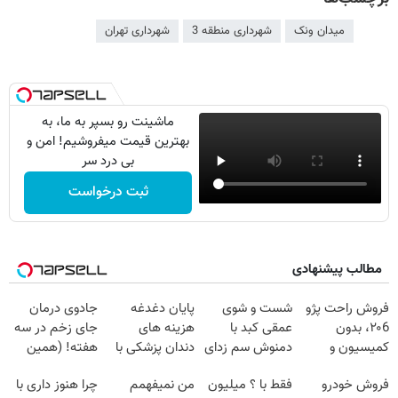
میدان ونک
شهرداری منطقه 3
شهرداری تهران
ماشینت رو بسپر به ما، به
بهترین قیمت میفروشیم! امن و
بی درد سر
ثبت درخواست
مطالب پیشنهادی
فروش راحت پژو
شست و شوی
پایان دغدغه
جادوی درمان
۲۰6، بدون
عمقی کبد با
هزینه های
جای زخم در سه
کمیسیون و
دمنوش سم زدای
دندان پزشکی با
هفته! (همین
دردسر
گیاهی
پک سفید کننده
حالا رایگان
فروش خودرو
فقط با ؟ میلیون
من نمیفهمم
چرا هنوز داری با
خانگی
صحبت کنید)