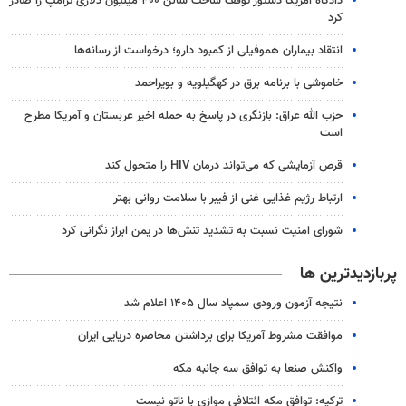
دادگاه آمریکا دستور توقف ساخت سالن ۴۰۰ میلیون دلاری ترامپ را صادر
کرد
انتقاد بیماران هموفیلی از کمبود دارو؛ درخواست از رسانه‌ها
خاموشی با برنامه برق در کهگیلویه و بویراحمد
حزب الله عراق: بازنگری در پاسخ به حمله اخیر عربستان و آمریکا مطرح
است
قرص آزمایشی که می‌تواند درمان HIV را متحول کند
ارتباط رژیم غذایی غنی از فیبر با سلامت روانی بهتر
شورای امنیت نسبت به تشدید تنش‌ها در یمن ابراز نگرانی کرد
پربازدیدترین ها
نتیجه آزمون ورودی سمپاد سال ۱۴۰۵ اعلام شد
موافقت مشروط آمریکا برای برداشتن محاصره دریایی ایران
واکنش صنعا به توافق سه جانبه مکه
ترکیه: توافق مکه ائتلافی موازی با ناتو نیست