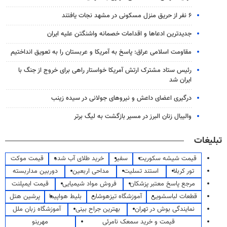
۶ نفر از حریق منزل مسکونی در مشهد نجات یافتند
جدیدترین ادعاها و اقدامات خصمانه واشنگتن علیه ایران
مقاومت اسلامی عراق: پاسخ به آمریکا و عربستان را به تعویق انداختیم
رئیس ستاد مشترک ارتش آمریکا خواستار راهی برای خروج از جنگ با
ایران شد
درگیری اعضای داعش و نیروهای جولانی در سیده زینب
والیبال زنان البرز در مسیر بازگشت به لیگ برتر
تبلیغات
قیمت شیشه سکوریت
سفیر
خرید طلای آب شده
قیمت موکت
تور کربلا
استند تسلیت
مداحی اربعین
دوربین مداربسته
مرجع پاسخ معتبر پزشکان
فروش مواد شیمیایی
قیمت ایمپلنت
قطعات لباسشویی
آموزشگاه تیزهوشان
بلیط هواپیما
پرشین هتل
نمایندگی بوش در تهران
بهترین جراح بینی
آموزشگاه زبان ملل
قیمت و خرید سمعک نامرئی
مهرینو