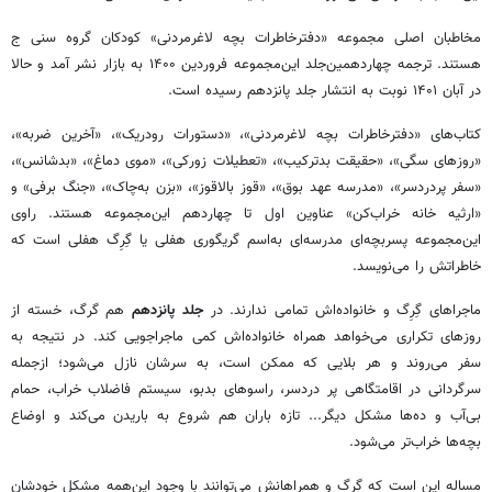
مخاطبان اصلی مجموعه «دفترخاطرات بچه لاغرمردنی» کودکان گروه سنی ج
هستند. ترجمه چهاردهمین‌جلد این‌مجموعه فروردین ۱۴۰۰ به بازار نشر آمد و حالا
در آبان ۱۴۰۱ نوبت به انتشار جلد پانزدهم رسیده است.
کتاب‌های «دفترخاطرات بچه لاغرمردنی»، «دستورات رودریک»، «آخرین ضربه»،
«روزهای سگی»، «حقیقت بدترکیب»، «تعطیلات زورکی»، «موی دماغ»، «بدشانس»،
«سفر پردردسر»، «مدرسه عهد بوق»، «قوز بالاقوز»، «بزن به‌چاک»، «جنگ برفی» و
«ارثیه خانه خراب‌کن» عناوین اول تا چهاردهم این‌مجموعه هستند. راوی
این‌مجموعه پسربچه‌ای مدرسه‌ای به‌اسم گریگوری هفلی یا گِرِگ هفلی است که
خاطراتش را می‌نویسد.
ماجراهای گِرِگ و خانواده‌اش تمامی ندارند. در
جلد پانزدهم
هم گرگ، خسته از
روزهای تکراری می‌خواهد همراه خانواده‌اش کمی ماجراجویی کند. در نتیجه به
سفر می‌روند و هر بلایی که ممکن است، به سرشان نازل می‌شود؛ ازجمله
سرگردانی در اقامتگاهی پر دردسر، راسوهای بدبو، سیستم فاضلاب خراب، حمام
بی‌آب و ده‌ها مشکل دیگر... تازه باران هم شروع به باریدن می‌کند و اوضاع
بچه‌ها خراب‌تر می‌شود.
مساله این است که گرگ و همراهانش می‌توانند با وجود این‌همه مشکل خودشان