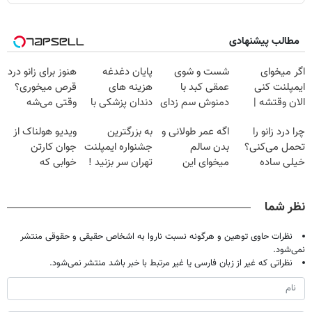
مطالب پیشنهادی
اگر میخوای
شست و شوی
پایان دغدغه
هنوز برای زانو درد
ایمپلنت کنی
عمقی کبد با
هزینه های
قرص میخوری؟
الان وقتشه |
دمنوش سم زدای
دندان پزشکی با
وقتی می‌شه
فقط با ۲۵
گیاهی
پک سفید کننده
بدون عمل
چرا درد زانو را
اگه عمر طولانی و
به بزرگترین
ویدیو هولناک از
میلیون تومان!!!
خانگی
درمانش کرد؟؟؟؟
تحمل می‌کنی؟
بدن سالم
جشنواره ایمپلنت
جوان کارتن
خیلی ساده
میخوای این
تهران سر بزنید !
خوابی که
درمنزل درمانش
نوشیدنی رو با
| فقط ۲۵
میلیاردر شد.
کن
تخفیف بخر
میلیون !
آموزش رایگان
نظر شما
نظرات حاوی توهین و هرگونه نسبت ناروا به اشخاص حقیقی و حقوقی منتشر
نمی‌شود.
نظراتی که غیر از زبان فارسی یا غیر مرتبط با خبر باشد منتشر نمی‌شود.