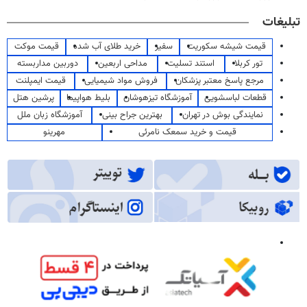
تبلیغات
قیمت شیشه سکوریت
سفیر
خرید طلای آب شده
قیمت موکت
تور کربلا
استند تسلیت
مداحی اربعین
دوربین مداربسته
مرجع پاسخ معتبر پزشکان
فروش مواد شیمیایی
قیمت ایمپلنت
قطعات لباسشویی
آموزشگاه تیزهوشان
بلیط هواپیما
پرشین هتل
نمایندگی بوش در تهران
بهترین جراح بینی
آموزشگاه زبان ملل
قیمت و خرید سمعک نامرئی
مهرینو