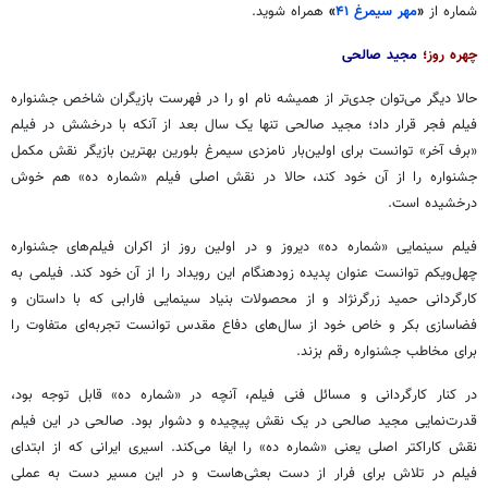
شماره از
«
مهر سیمرغ ۴۱
»
همراه شوید.
چهره روز؛
مجید صالحی
حالا دیگر می‌توان جدی‌تر از همیشه نام او را در فهرست بازیگران شاخص جشنواره
فیلم فجر قرار داد؛ مجید صالحی تنها یک سال بعد از آنکه با درخشش در فیلم
«برف آخر» توانست برای اولین‌بار نامزدی سیمرغ بلورین بهترین بازیگر نقش مکمل
جشنواره را از آن خود کند، حالا در نقش اصلی فیلم «شماره ده» هم خوش
درخشیده است.
فیلم سینمایی «شماره ده» دیروز و در اولین روز از اکران فیلم‌های جشنواره
چهل‌ویکم
توانست عنوان پدیده زودهنگام این رویداد را از آن خود کند. فیلمی به
کارگردانی حمید
زرگرنژاد
و از محصولات بنیاد سینمایی فارابی که با داستان و
فضاسازی بکر و خاص خود از سال‌های دفاع مقدس توانست تجربه‌ای متفاوت را
برای مخاطب جشنواره رقم بزند.
در کنار کارگردانی و مسائل فنی فیلم، آنچه در «شماره ده» قابل توجه بود،
قدرت‌نمایی مجید صالحی در یک نقش پیچیده و دشوار بود. صالحی در این فیلم
نقش کاراکتر اصلی یعنی «شماره ده» را ایفا می‌کند. اسیری ایرانی که از ابتدای
فیلم در تلاش برای فرار از دست بعثی‌هاست و در این مسیر دست به عملی