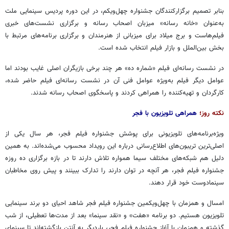
بنابر
تصمیم برگزارکنندگان جشنواره
چهل‌ویکم
، در این
دوره
پردیس سینمایی ملت
به‌عنوان «خانه رسانه» میزبان اصحاب رسانه و برگزاری نشست‌های خبری
فیلم‌هاست و برج میلاد برای میزبانی از هنرمندان و برگزاری برنامه‌های مرتبط با
بخش بین‌الملل و بازار فیلم انتخاب شده است.
در نشست رسانه‌ای فیلم «شماره ده» هر چند
برخی بازیگران
اصلی غایب بودند اما
عوامل دیگر فیلم به‌ویژه عوامل فنی آن در نشست رسانه‌ای فیلم حاضر شده،
کارگردان و تهیه‌کننده را همراهی کردند و پاسخگوی اصحاب رسانه شدند.
نکته روز؛
همراهی تلویزیون با فجر
ویژه‌برنامه‌های تلویزیونی برای پوشش جشنواره فیلم فجر، هر سال یکی از
اصلی‌ترین تریبون‌های اطلاع‌رسانی درباره این رویداد محسوب می‌شده‌اند. به همین
دلیل هم شبکه‌های مختلف سیما همواره تلاش دارند تا در بازه برگزاری ده روزه
جشنواره فیلم فجر، هر آنچه در توان دارند را تدارک ببینند و پیش روی مخاطبان
سینمادوست
خود قرار دهند.
امسال و همزمان با
چهل‌ویکمین
جشنواره فیلم فجر شاهد احیای دو برند سینمایی
تلویزیون هستیم. دو برنامه «هفت» و «نقد سینما» بعد از مدت‌ها تعطیلی، از شب
گذشته و همزمان با آغاز جشنواره فیلم فجر،
باردیگر
به آنتن بازگشته‌اند تا سینمای