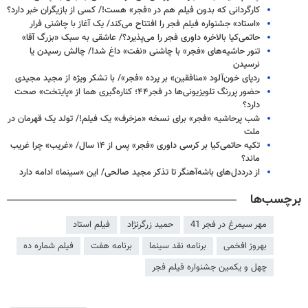
کارگردانی که بدون فیلم هم در «فجر» هست!/ کسی از بازیگران خبر دارد؟
«استاد» جشنواره فیلم فجر را افتتاح می‌کند/ یک آغاز با چاشنی فرار
حاتمی‌کیا بالاخره داوری فجر را می‌پذیرد؟/ عاشقی به سبک «بزرگ آقا»
تنور حاشیه‌های «فجر» با چاشنی «نفت» داغ شد!/ چالش رسیدن یا
نرسیدن
ردپای خون‌آلود «منافقین» بر پرده «فجر»/ با تشکر ویژه از مجید مجیدی
حضور پررنگ تلویزیونی‌ها در فجر۴۴؛ کناره‌گیری هما از «پایتخت» صحت
دارد؟
شب پرحاشیه «فجر» برای نسخه «مزخرف»‌ یک فیلم!/ تولد یک قهرمان در
ملت
تکیه حاتمی‌کیا بر کرسی داوری «فجر» پس از ۱۴ سال/ «غریب»‌ چرا غریب
ماند؟
از درددل‌های باشه‌آهنگر تا تذکر مجید صالحی/ این «سینما» ادامه دارد
برچسب‌ها
مهر سیمرغ در فجر 41
حمید زرگرنژاد
فیلم استاد
بهروز افخمی
برنامه نقد سینما
برنامه هفت
فیلم شماره ده
چهل و یکمین جشنواره فیلم فجر