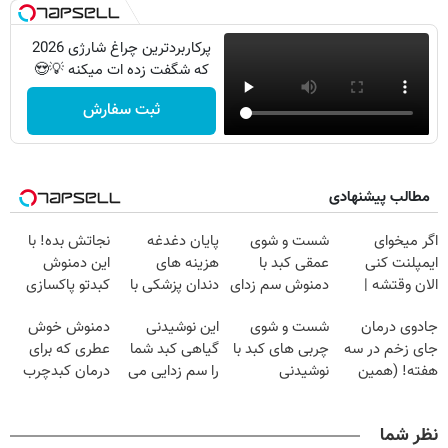
پرکاربردترین چراغ شارژی 2026
که شگفت زده ات میکنه 💡😍
ثبت سفارش
مطالب پیشنهادی
اگر میخوای
شست و شوی
پایان دغدغه
نجاتش بده! با
ایمپلنت کنی
عمقی کبد با
هزینه های
این دمنوش
الان وقتشه |
دمنوش سم زدای
دندان پزشکی با
کبدتو پاکسازی
فقط با ۲۵
گیاهی
پک سفید کننده
کن+ضمانت
جادوی درمان
شست و شوی
این نوشیدنی
دمنوش خوش
میلیون تومان!!!
خانگی
مرجوعی
جای زخم در سه
چربی های کبد با
گیاهی کبد شما
عطری که برای
هفته! (همین
نوشیدنی
را سم زدایی می
درمان کبدچرب
حالا رایگان
گیاهی(55%تخفیف)
کند (با ضمانت
معجزه میکنه
صحبت کنید)
مرجوعی)
نظر شما