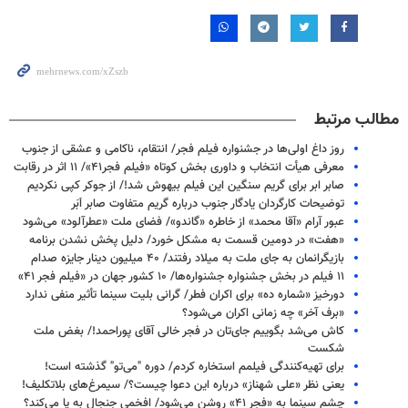
مطالب مرتبط
روز داغ اولی‌ها در جشنواره فیلم فجر/ انتقام، ناکامی و عشقی از جنوب
معرفی هیأت انتخاب و داوری بخش کوتاه «فیلم فجر۴۱»/ ۱۱ اثر در رقابت
صابر ابر برای گریم سنگین این فیلم بیهوش شد!/ از جوکر کپی نکردیم
توضیحات کارگردان یادگار جنوب درباره گریم متفاوت صابر اَبَر
عبور آرام «آقا محمد» از خاطره «گاندو»/ فضای ملت «عطرآلود» می‌شود
«هفت» در دومین قسمت به مشکل خورد/ دلیل پخش نشدن برنامه
بازیگرانمان به جای ملت به میلاد رفتند/ ۴۰ میلیون دینار جایزه صدام
۱۱ فیلم در بخش جشنواره جشنواره‌ها/ ۱۰ کشور جهان در «فیلم فجر ۴۱»
دورخیز «شماره ده» برای اکران فطر/ گرانی بلیت سینما تأثیر منفی ندارد
«برف آخر» چه زمانی اکران می‌شود؟
کاش می‌شد بگوییم جای‌تان در فجر خالی آقای پوراحمد!/ بغض ملت
شکست
برای تهیه‌کنندگی فیلمم استخاره کردم/ دوره "می‌تو" گذشته است!
یعنی نظر «علی شهناز»‌ درباره این دعوا چیست؟/ سیمرغ‌های بلاتکلیف!
چشم سینما به «فجر ۴۱» روشن می‌شود/ افخمی جنجال به پا می‌کند؟