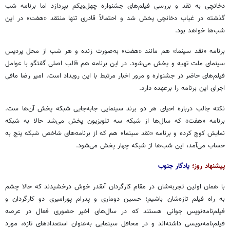
دخانچی
به نقد و بررسی فیلم‌های جشنواره
چهل‌ویکم
بپردازد اما برنامه شب
گذشته در غیاب
دخانچی
پخش شد و احتمالاً قادری تنها منتقد «هفت» در این
شب‌ها خواهد بود.
برنامه «نقد سینما» هم مانند «هفت» به‌صورت زنده و هر شب از محل پردیس
سینمای ملت تهیه و پخش می‌شود. در این برنامه هم قالب اصلی گفتگو با عوامل
فیلم‌های حاضر در جشنواره و مرور اخبار مرتبط با این رویداد است.
امیر رضا
مافی
اجرای این برنامه را برعهده دارد.
نکته جالب درباره احیای هر دو برند سینمایی جابه‌جایی شبکه پخش آن‌ها ست.
برنامه «هفت» که سال‌ها از شبکه سه تلویزیون پخش می‌شد حالا به شبکه
نمایش کوچ
کرده و برنامه «نقد سینما» هم که از برنامه‌های شاخص شبکه پنج به
حساب می‌آمد، این شب‌ها از شبکه
چهار پخش
می‌شود.
پیشنهاد روز؛
یادگار جنوب
با همان اولین تجربه‌شان در مقام کارگردان آنقدر خوش درخشیدند که حالا چشم
به راه فیلم تازه‌شان باشیم؛ حسین
دوماری
و پدرام
پورامیری
دو کارگردان و
فیلم‌نامه‌نویس جوانی هستند که در سال‌های اخیر
حضوری
فعال در عرصه
فیلم‌نامه‌نویسی داشته‌اند و در محافل سینمایی به‌عنوان استعدادهای تازه، مورد