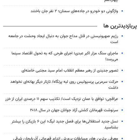
چهاردهم
واژگونی دو خودرو در جاده‌های سمنان؛ ۲ نفر جان باختند
پربازدیدترین ها
رژیم صهیونیستی در قتل مداح جوان به دنبال ایجاد وحشت در جامعه
است
ماجرای سنگ مزار اکبر عبدی؛ اجرای طرحی که به تحول اقتصاد سینما
می‌رسد!
تصویر جدیدی از رهبر معظم انقلاب امام سید مجتبی خامنه‌ای
حرکت سرمربی پرسپولیس روی لبه پرتگاه/ تارتار دیگر بهانه‌ای نخواهد
داشت
عراقچی: توافق با عمان نزدیک است/ تکذیب سهم ۱۱ درصدی ایران از خزر
سرنوشت قهرمانان کشتی آزاد جوانان جهان در سال ۲۰۱۸
نسل جدید استقلالی‌ها برای فصل جدید لیگ؛ این ۶ بازیکن را بیشتر
بشناسید
معرفی برترین های مسابقات پرورش اندام قهرمانی آذربایجان شرقی