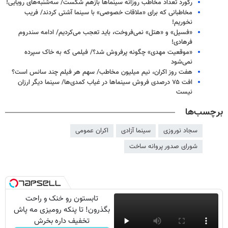
رکورد تعداد مخاطب روزانه سینماها بازهم شکست/ سه‌شنبه‌های رویایی!
مخاطبانی که برای «ملاقات خصوصی» با سینما آشتی کردند/ فریب
نخوریم!
«فسیل» و «هتل» نمی‌فروخت، باید تعجب می‌کردیم/ ادامه سندروم
فرهادی!
«موقعیت مهدی» چگونه پرفروش شد؟/ فیلمی که به خاک سپرده
نمی‌شود
هفت روز اکران، نیم میلیون مخاطب/ سهم هر فیلم چند سانس است؟
افت ۷۵ درصدی فروش سینماها در غیاب کمدی‌ها/ سینما دیگر ارزان
نیست
برچسب‌ها
سجاد نوروزی
سینما آزادی
اکران عمومی
شورای صدور پروانه ساخت
تابستون رو خنک و راحت
بگذرون! تا پنکه رومیزی مه پاش
تخفیف داره بخرش