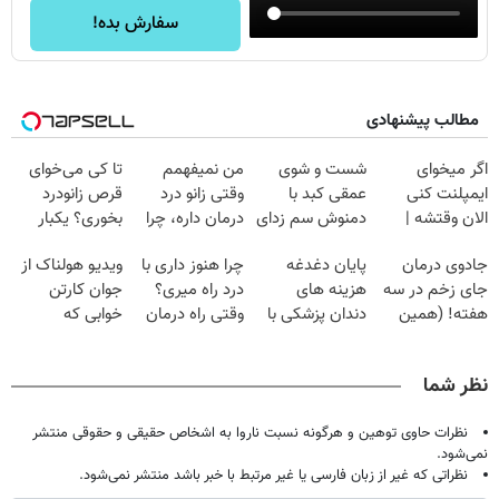
سفارش بده!
مطالب پیشنهادی
اگر میخوای
شست و شوی
من نمیفهمم
تا کی می‌خوای
ایمپلنت کنی
عمقی کبد با
وقتی زانو درد
قرص زانودرد
الان وقتشه |
دمنوش سم زدای
درمان داره، چرا
بخوری؟ یکبار
فقط با ۲۵
گیاهی
دردش رو داری
اصولی درمانش
جادوی درمان
پایان دغدغه
چرا هنوز داری با
ویدیو هولناک از
میلیون تومان!!!
تحمل میکنی؟❗
کن
جای زخم در سه
هزینه های
درد راه میری؟
جوان کارتن
هفته! (همین
دندان پزشکی با
وقتی راه درمان
خوابی که
حالا رایگان
پک سفید کننده
جلو پاته!
میلیاردر شد.
صحبت کنید)
خانگی
آموزش رایگان
نظر شما
نظرات حاوی توهین و هرگونه نسبت ناروا به اشخاص حقیقی و حقوقی منتشر
نمی‌شود.
نظراتی که غیر از زبان فارسی یا غیر مرتبط با خبر باشد منتشر نمی‌شود.