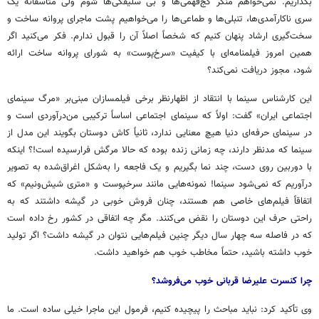
بگذاریم. نمی‌خواهم منکر کج‌فهمی‌ها و بی سلیقگی‌ها شوم ولی متأسفانه یک
سری ناکارآمدی‌ها، تنبلی‌ها و طماعی‌ها را می‌خواهیم پشت ماجرای پروانه ساخت و
سخت‌گیری ارشاد پنهان کنیم که شخصاً اصلاً آن را قبول ندارم. فکر می‌کنید اگر
همین امروز فیلمنامه‌ای با کیفیت «سرخ‌پوست» به شورای پروانه ساخت ارائه
شود، مجوز دریافت نمی‌کند؟
این کارشناس سینما با انتقاد از اظهارنظر برخی فیلمسازان مبنی‌بر «مرگ سینمای
اجتماعی ایران» گفت: اولاً که سینمای اجتماعی اساساً ترکیبی من‌درآوردی است و
در سینمای حرفه‌ای دنیا هیچ معنایی ندارد، ثانیاً کاش دوستان بگویند این مدل از
سینما که مدنظر دارند، چه زمانی زنده بوده که حالا مرگش فرارسیده است!؟ اینکه
با دوربین روی دست، چند نما بگیریم و یک فاجعه را به‌شکل اغراق‌شده به تصویر
درآوریم که نمی‌شود سینما! نمونه‌هایی مانند سرخپوست و «متری شیش‌ونیم» که
اتفاقاً فیلم‌های خاصی هم هستند، چنان فروش خوبی در گیشه داشتند که به
راحتی حرف این دوستان را نقض می‌کنند. مگر چه اتفاقی در کشور رخ داده است
که در فاصله سه چهار سال دیگر چنین فیلم‌هایی نتوان در گیشه داشت؟ اگر تولید
خوب داشته باشید، حتماً مخاطب خوب هم خواهید داشت.
چرا کنسرت علیرضا قربانی خوب می‌فروشد؟
وی تأکید کرد: نباید مباحث را پیچیده کنیم، فرمول این ماجرا خیلی ساده است. ما