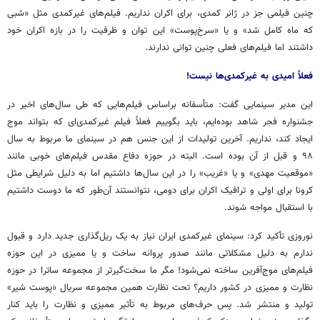
چنین فیلمی جز در ژانر کمدی، برای اکران نداریم. فیلم‌های غیرکمدی مثل «شبی
که ماه کامل شد» و یا «سرخ‌پوست» این توان و ظرفیت را در بازه اکران خود
داشتند اما فیلم‌های فعلی چنین توانی ندارند.
فعلاً امیدی به غیرکمدی‌ها نیست!
این مدیر سینمایی گفت: متأسفانه براساس فیلم‌هایی که طی سال‌های اخیر در
جشنواره فجر شاهد بوده‌ایم، باید بگوییم فعلاً فیلم غیرکمدی‌ای که بتواند موج
ایجاد کند، نداریم. آخرین تولیدات از این جنس هم در سینمای ما مربوط به سال
۹۸ و قبل از آن بوده است. البته در حوزه دفاع مقدس فیلم‌های خوبی مانند
«موقعیت مهدی» و یا «غریب» را در این سال‌ها داشتیم اما به دلیل شرایطی مثل
کرونا برای اولی و ترافیک اکران برای دومی، نتوانستند آن‌طور که ما دوست داشتیم
با استقبال مواجه شوند.
نوروزی تأکید کرد: سینمای غیرکمدی ایران نیاز به یک ریل‌گذاری جدید دارد و قبول
ندارم به دلیل مشکلاتی مانند صدور پروانه ساخت و یا ممیزی در این حوزه
فیلم‌های موج‌آفرین ساخته نمی‌شود! مگر ما سخت‌گیرتر از مجموعه ساترا در حوزه
نظارت و ممیزی در کشور داریم؟ تحت نظارت همین مجموعه سریال «پوست شیر»
تولید و منتشر شد. پس حرف‌های مربوط به تأثیر ممیزی و نظارت را باید کنار