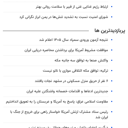
ارتباط رژیم غذایی غنی از فیبر با سلامت روانی بهتر
شورای امنیت نسبت به تشدید تنش‌ها در یمن ابراز نگرانی کرد
پربازدیدترین ها
نتیجه آزمون ورودی سمپاد سال ۱۴۰۵ اعلام شد
موافقت مشروط آمریکا برای برداشتن محاصره دریایی ایران
واکنش صنعا به توافق سه جانبه مکه
ترکیه: توافق مکه ائتلافی موازی با ناتو نیست
۶ نفر از حریق منزل مسکونی در مشهد نجات یافتند
جدیدترین ادعاها و اقدامات خصمانه واشنگتن علیه ایران
مقاومت اسلامی عراق: پاسخ به آمریکا و عربستان را به تعویق انداختیم
رئیس ستاد مشترک ارتش آمریکا خواستار راهی برای خروج از جنگ با
ایران شد
درگیری اعضای داعش و نیروهای جولانی در سیده زینب