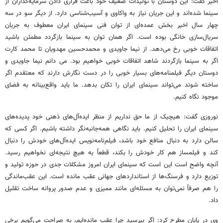
اخیر گفت: این دوستان با تولیدات ضعیف خود باعث فراری دادن سرمایه‌گذاران از
سینما شده‌اند و این جریان نیاز به واکاوی و آسیب‌شناسی دارد. از دیگر سو در سه
چهار سال اخیر بخش عمده‌ای از توان فنی سینمای ایران معطوف به جریان
سریال‌سازی خانگی بوده است. اگر همان توان به سینما بازگردد مطمئن باشید
اتفاقات خوبی رخ می‌دهد. از نیما جاویدی و محمدحسین مهدویان تا محمد کارت
اگر به سینما بازگردند شاهد اتفاقات خوبی خواهیم بود. می دانم نیما جاویدی و
دوستان دیگر فیلمنامه‌های بسیار خوبی را در دست نگارش دارند که معتقدم اگر
ساخته شوند می‌تواند سینمای ایران را تکان بدهد. ما باید واقع‌بینانه به فضای
موجود نگاه کنیم.
نوروزی گفت: هیچیک از ما حق نداریم از منظر ایده‌آل‌های ذهنی خود پدیده‌های
سینمای ایران را تحلیل کنیم. باید نگاهی همه‌جانبه‌نگر داشته باشیم. اگر کسی که
سالن دارد به دنبال منافع خود باشد، فیلم‌نامه‌نویس ایده‌آل‌های خودش را دنبال
کند و فیلمساز هم کار خودش را بکند، قطعاً به هیچ نتیجه‌ای نخواهیم رسید.
آنچه واضح است این است که سینمای ایران امروز مشکلات جدی در حوزه تولید و
توزیع دارد و فرسنگ‌ها از استانداردهای جهانی عقب مانده است. این عقب‌ماندگی
را هم صرفاً نمی‌توان به مسئله‌ای مانند ممیزی و عدم صدور پروانه ساخت تقلیل
داد.
وی در پایان مطرح کرد: اگر بپرسید چرا عقب مانده‌ایم، به صراحت می‌گویم برخی