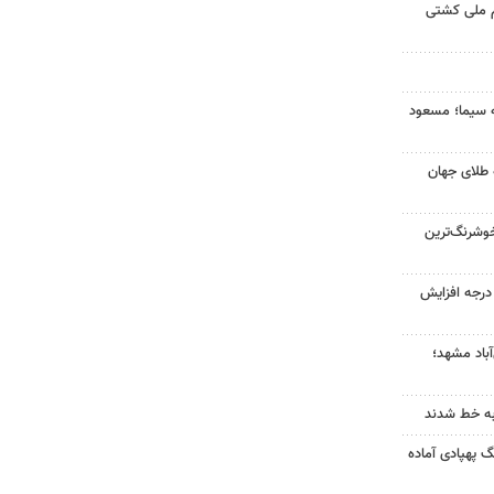
م ملی کشتی
ه سیما؛ مسعود
 طلای جهان
وشرنگ‌ترین
ای هوا در خراسان رضوی ۴ درجه افزایش
آباد مشهد؛
به خط شدند
گ پهپادی آماده