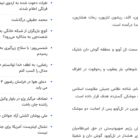
نفرات دعوت شده به اردوی تی
فرنگی اعلام شدند
ن
،
اللد
،
ریشون
لتزیون
،
رمات
هشارون
،
محمد حقیقی درگذشت
ا درآمده است.
کوچ بازیگران از شبکه خانگی ب
شصت‌چی به مذاکره می‌رود؟
شمسی‌پور: با سلاح زیرگیری به
تل
آویو
و منطقه گوش دان شلیک
رسیدم
رضایی: به لطف خدا توانستم خ
شوهام
،
بئر
یعقوب و
رحوفوت
در اطراف
مدال را کسب کنم
دم
می یابد
ام
، شاخه نظامی جنبش مقاومت اسلامی
ات موشکی گسترده هدف قرار داده است.
تصادف مرگبار پژو در بلوار وکیل‌
راننده جان باخت
ورین
در تل‌آویو پس از اصابت دو موشک
ملی پوشان کشتی آزاد جوانان 
نشنال اینترست: آمریکا برای جن
تش رژیم صهیونیستی در حق غیرنظامیان
نیست
آژیر هشدار در تل‌آویو، گوش دان و
شفیلا