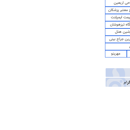
حی اربعین
معتبر پزشکان
مت ایمپلنت
اه تیزهوشان
شین هتل
رین جراح بینی
مهرینو