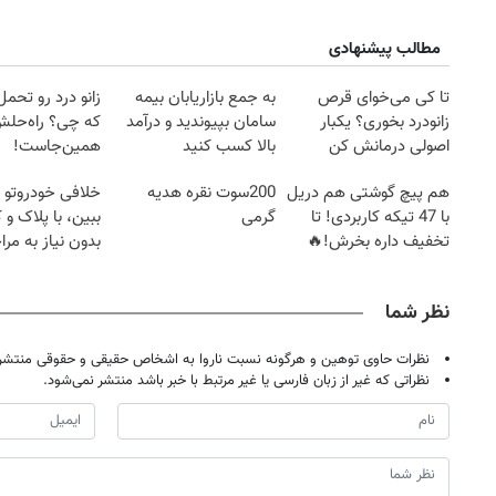
مطالب پیشنهادی
تا کی می‌خوای قرص
به جمع بازاریابان بیمه
زانو درد رو تحم
زانودرد بخوری؟ یکبار
سامان بپیوندید و درآمد
که چی؟ راه‌حل
اصولی درمانش کن
بالا کسب کنید
همین‌جاست!
هم پیچ گوشتی هم دریل
200سوت نقره هدیه
خلافی خودروتو ا
با 47 تیکه کاربردی! تا
گرمی
ببین، با پلاک و 
تخفیف داره بخرش!🔥
بدون نیاز به مرا
حضوری
نظر شما
نظرات حاوی توهین و هرگونه نسبت ناروا به اشخاص حقیقی و حقوقی منتشر 
نظراتی که غیر از زبان فارسی یا غیر مرتبط با خبر باشد منتشر نمی‌شود.