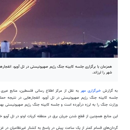
همزمان با برگزاری جلسه کابینه جنگ رژیم صهیونیستی در تل آویو، انفجار
شهر را لرزاند.
به گزارش
خبرگزاری مهر
به نقل از مرکز اطلاع رسانی فلسطین، منابع عبری ز
جلسه کابینه جنگ رژیم صهیونیستی در
تل
آویو
، انفجارهایی در نتیجه ح
وزارت جنگ را به لرزه درآورده است و جلسه کابینه جنگ رژیم صهیونیستی به
این منابع همچنین از قطع شدن جریان برق در منطقه
کریات
اونو
در
تل
آویو
خبر
گردان‌های
قسام
کمتر از یک ساعت پیش در پاسخ به کشتار غیرنظامیان در غز