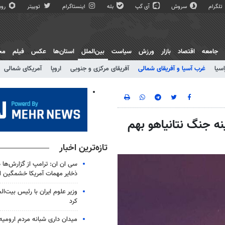
تلگرام
سروش
آی گپ
بله
اینستاگرام
توییتر
روبی
جامعه
اقتصاد
بازار
ورزش
سیاست
بین‌الملل
استان‌ها
عکس
فیلم
مج
اسیا
غرب آسیا و آفریقای شمالی
آفریقای مرکزی و جنوبی
اروپا
آمریکای شمالی
نه جنگ نتانیاهو بهم
تازه‌ترین اخبار
سی ان ان: ترامپ از گزارش‌ها 
ذخایر مهمات آمریکا خشمگین 
وزیر علوم ایران با رئیس بیت‌ال
کرد
میدان داری شبانه مردم ارومیه 