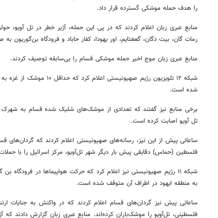
را هدف حمله موشکی گسترده قرار داد.
منابع عبری زبان اعلام کردند که در پی این حمله، آژیر خطر در
تل
آویو
،
حولو
رمات
گان
، بیت
دگان
،
گعغتایم
،
اور
یهودا، کفار
حاباد
و فرودگاه
بن‌گوریون
به صد
منابع عبری زبان موج اخیر حمله موشکی
قسام
را بی‌سابقه توصیف کردند.
شبکه ۱۲ تلویزیون رژیم صهیونیستی اعلام کرد که حداقل ۱۰ موشک از غزه به سمت
شده است.
برخی منابع نیز گفتند که تعدادی از موشک‌های شلیک شده
قسام
به شهرک
تل
آویو
اصابت کرده است.
ساعاتی پیش از این نیز، رسانه‌های صهیونیستی اعلام کردند که گردان‌های
قس
فلسطین (حماس) دقایقی پیش بار دیگر شهر تل‌آویو، مرکز اسرائیل را با حمل
شبکه ۱۱ رژیم صهیونیستی نیز اعلام کرد که حرکت هواپیماها در فرودگاه بن
گ
به منطقه ایهود در اطراف آن متوقف شده است.
ساعاتی پیش نیز گردان‌های
قسام
اعلام کردند که در واکنش به جنایات ار
فلسطینی، تل‌آویو را موشک‌باران کرده‌اند. منابع عبری زبان گزارش دادند که 