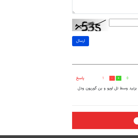
ارسال
پاسخ
1
0
بزنید وسط تل اویو و بن گوریون ودل