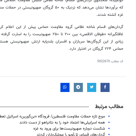
ابوعبیده، سخنگوی گردان‌های
قسام
، شاخه نظامی جنبش مقاومت اسلامی فل
که برآوردها نشان می‌دهد که نزدیک به ۵۰ گروگان صه
غزه کشته شدند.
گردان‌های
قسام
شاخه نظامی گروه مقاومت حماس پیش از این اعلام کرده
غافلگیرانه «طوفان الاقصی» بین ۲۰۰ تا ۲۵۰ صهیونی
زیادی از این گروگان‌ها سربازان و افسران بلندپایه ارتش صهیونیستی هستن
حماس ۲۲۴ گروگان در اختیار دارد.
کد مطلب
5922670
مطالب مرتبط
موج تازه حملات مقاومت فلسطین/ فرودگاه «بن‌گورین» اسرائیل تع
همه اسراییلی‌ها اعتماد خود را به نتانیاهو از دست دادند
شکست دوباره صهیونیست‌ها برای ورود به غزه
گردان‌های قسام، تل‌آویو را موشک‌باران کردند