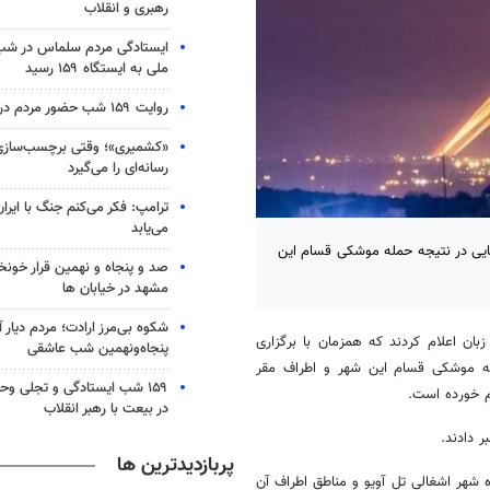
رهبری و انقلاب
ایستادگی مردم سلماس در شب 
ملی به ایستگاه ۱۵۹ رسید
روایت ۱۵۹ شب حضور مردم در کرج
«کشمیری»؛ وقتی برچسب‌سازی
رسانه‌ای را می‌گیرد
ترامپ: فکر می‌کنم جنگ با ایران
می‌یابد
هایی در نتیجه حمله موشکی قسام این
صد و پنجاه و نهمین قرار خون
مشهد در خیابان ها
شکوه بی‌مرز ارادت؛ مردم دیار 
بان اعلام کردند که همزمان با برگزاری
پنجاه‌ونهمین شب عاشقی
مله موشکی
قسام
این شهر و اطراف مقر
۱۵۹ شب ایستادگی و تجلی و
م خورده است.
در بیعت با رهبر انقلاب
 دادند.
پربازدیدترین ها
ه شهر اشغالی
تل
آویو
و مناطق اطراف آن