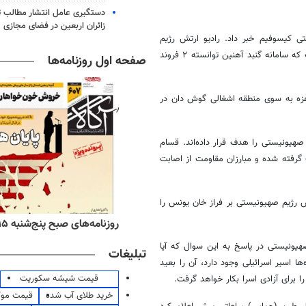
دستگیری عامل انتشار مطالب تو
زائران اربعین در فضای مجازی
ستی
کیسوفیم
خبر داد. رادیو ارتش رژیم
صهیونیستی مدعی شد که ۵ موشک از غزه به سوی تل‌آویو شلیک شده است که سامانه گنبد آهنین توانسته ۲ فروند
صفحه اول روزنامه‌ها
دعا کرد که ۵ موشکِ پرتاب‌شده از غزه به سوی منطقه اشغالی گوش دان در
صهیونیستی را هدف قرار داده‌اند.
قسام
ه از موشک «سام ۷» هدف گرفته شده و مبارزان مقاومت از اصابت
ش رژیم صهیونیستی بر فراز خان یونس را
ه‌های اقتصادی پنج‌شنبه ۱۵ مرداد ۱۴۰۵
روزنامه‌های صبح پنج‌شنبه ۱۵ مرداد ۱۴۰۵
هیونیستی در پاسخ به این سوال که آیا
تبلیغات
ا اسیر اسرائیلی وجود دارد، آن را بعید
قیمت شیشه سکوریت
ا برای آزادی اسرا
بکار
خواهد گرفت.
خرید طلای آب شده
قیمت مو