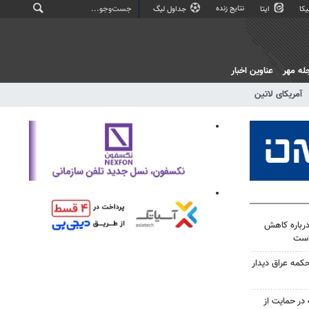
نتایج زنده
کا
ایتا
جداول لیگ
له مهر
عناوین اخبار
آمریکای لاتین
درباره کاهش
است
حکمه عراق دیدار
در حمایت از