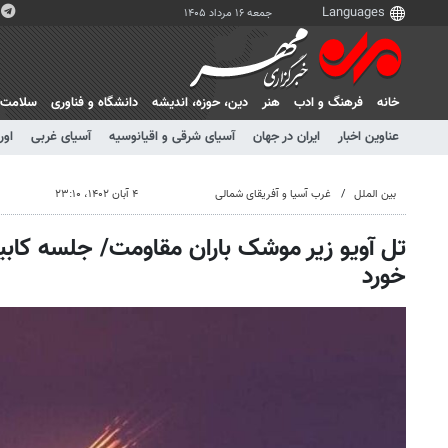
جمعه ۱۶ مرداد ۱۴۰۵
خانه
فرهنگ و ادب
هنر
دين، حوزه، انديشه
دانشگاه و فناوری
سلامت
عناوین اخبار
ایران در جهان
آسیای شرقی و اقیانوسیه
آسیای غربی
اور
بین الملل
غرب آسیا و آفریقای شمالی
۴ آبان ۱۴۰۲، ۲۳:۱۰
تل آویو زیر موشک باران مقاومت/ جلسه کابی
خورد